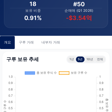
18
#50
보유 비중
순매매 (Q1 2026)
0.91%
-$3.54억
개요
구루 거래
내부자 거래
구루 보유 추세
1년
5년
10년
전체