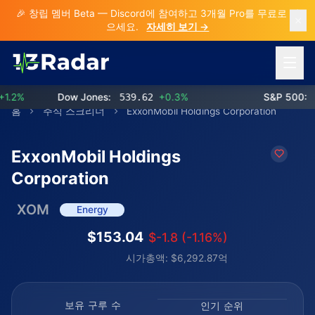
🎉 창립 멤버 Beta — Discord에 참여하고 3개월 Pro를 무료로 받
으세요.
자세히 보기 →
메뉴 열
2%
Dow Jones:
539.62
+0.3%
S&P 500:
77
홈
주식 스크리너
ExxonMobil Holdings Corporation
ExxonMobil Holdings
Corporation
XOM
Energy
$153.04
$-1.8 (-1.16%)
시가총액: $6,292.87억
보유 구루 수
인기 순위