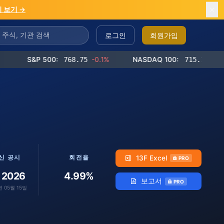
 보기 →
로그인
회원가입
&P 500:
768.75
-0.1%
NASDAQ 100:
715.14
-0.3%
13F Excel
신 공시
회전율
PRO
 2026
4.99%
보고서
PRO
년 05월 15일