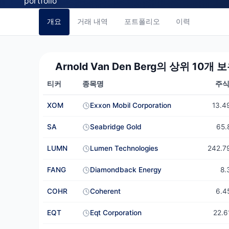
개요
거래 내역
포트폴리오
이력
Arnold Van Den Berg의 상위 10개 
티커
종목명
주식
Arnold Van Den Berg의 상위 10개 보유 종목 — Q1 2026
XOM
Exxon Mobil Corporation
13.
SA
Seabridge Gold
65
LUMN
Lumen Technologies
242.
FANG
Diamondback Energy
8
COHR
Coherent
6.
EQT
Eqt Corporation
22.