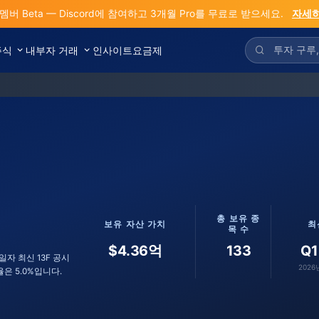
 멤버 Beta — Discord에 참여하고 3개월 Pro를 무료로 받으세요.
자세히
주식
내부자 거래
인사이트
요금제
S
총 보유 종
보유 자산 가치
최
목 수
$4.36억
133
Q1
월 31일자 최신 13F 공시
2026
은 5.0%입니다.