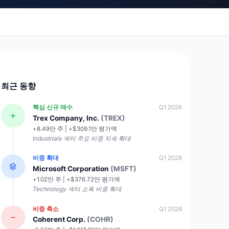
최근 동향
핵심 신규 매수
Q1 2026
Trex Company, Inc.
(TREX)
+8.49만 주 | +$309.1만 평가액
Industrials 섹터 주요 비중 지속 확대
비중 확대
Q1 2026
Microsoft Corporation
(MSFT)
+1.02만 주 | +$376.72만 평가액
Technology 섹터 소폭 비중 확대
비중 축소
Q1 2026
Coherent Corp.
(COHR)