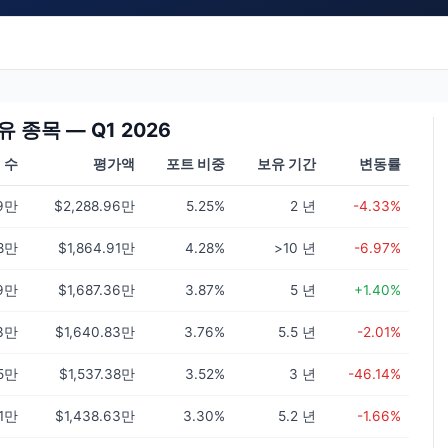
보유 종목 — Q1 2026
 수
평가액
포트 비중
보유 기간
변동률
49만
$2,288.96만
5.25%
2 년
-4.33%
.8만
$1,864.91만
4.28%
>10 년
-6.97%
79만
$1,687.36만
3.87%
5 년
+1.40%
.3만
$1,640.83만
3.76%
5.5 년
-2.01%
45만
$1,537.38만
3.52%
3 년
-46.14%
61만
$1,438.63만
3.30%
5.2 년
-1.66%