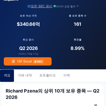
·
모든 SEC 공시
데이터 검증 출처 ↗
보유 자산 가치
총 보유 종목 수
$340.66억
161
최신 공시
회전율
Q2 2026
8.99%
2026년 08월 07일
13F Excel
PRO
개요
거래 내역
포트폴리오
이력
Richard Pzena의 상위 10개 보유 종목 — Q2
2026
보