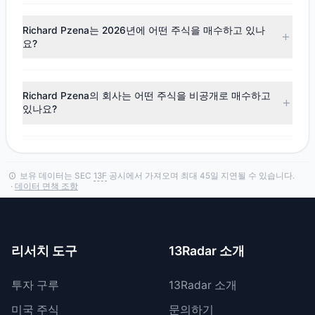
Richard Pzena의 포트폴리오
をご覧ください。
Q2 2026
13F
공시에 따르면, Richard Pzena가 금액 기준으로
가장 많이 매수한 종목은
WDAY
입니다. 전체 거래 내역은
Richard Pzena는 2026년에 어떤 주식을 매수하고 있나
Richard Pzena의 포트폴리오
에서 확인하세요.
요?
Q2 2026
13F
공시에 따르면, Richard Pzena는
DG
에 대한 지
분을 늘렸습니다.
Richard Pzena의 회사는 어떤 주식을 비공개로 매수하고
있나요?
Richard Pzena의 회사는 SEC 규칙
13F
-HR에 따라 특정 포지
션의 일시적 비공개를 허용하는 기밀 처리를 요청할 수 있습니
다.
보유 데이터는 SEC
13F
공시에서 가져오며 최대 45일 지연될 수 있습니다.
·
데이터 면책 조항
리서치 도구
13Radar 소개
투자 구루
13Radar 소개
미국 주식
문의하기