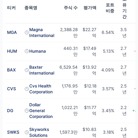
포트
유
티커
종목명
주식 수
평가액
비중
기
간
Richard Pzena의 상위 10개 보유 종목 — Q2 2026
Magna
2,388.28
$22.27
3.5
MGA
6.54%
International
만
억
년
440.31
$17.49
2.7
HUM
Humana
5.13%
-
만
억
년
Baxter
6,529.54
$13.92
2.7
BAX
4.09%
International
만
억
년
Cvs Health
1,176.95
$12.18
2.5
CVS
3.57%
-
Corporation
만
억
년
Dollar
1,022.21
$11.77
2.2
DG
General
3.45%
+4
만
억
년
Corporation
Skyworks
$10.83
2.5
SWKS
1,597.3만
3.18%
-
Solutions
억
년