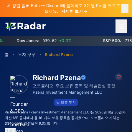
🎉 창립 멤버 Beta — Discord에 참여하고 3개월 Pro를 무료로 받
으세요.
자세히 보기 →
메뉴 열
Dow Jones:
539.62
+0.3%
S&P 500:
773.26
+
홈
투자 구루
Richard Pzena
Richard Pzena
포트폴리오: 주요 보유 종목 및 리밸런싱 동향
Pzena Investment Management LLC
딥 밸류 투자
Richard Pzena (Pzena Investment Management LLC)는 2026년 6월 30일자
최신 13F 공시에서 총 161개의 보유 종목을 공개했으며, 포트폴리오 가치는
$340.66억, 회전율은 9.0%입니다.
더 보기