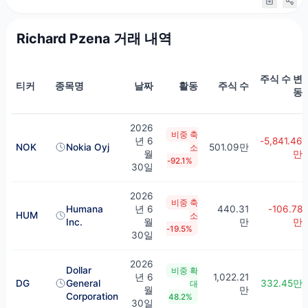
Richard Pzena 거래 내역
주식 수 변
티커
종목명
날짜
활동
주식 수
동
2026
비중 축
년 6
-5,841.46
NOK
Nokia Oyj
501.09만
소
월
만
-92.1%
30일
2026
비중 축
Humana
년 6
440.31
-106.78
HUM
소
Inc.
월
만
만
-19.5%
30일
2026
Dollar
비중 확
년 6
1,022.21
DG
General
332.45만
대
월
만
Corporation
48.2%
30일