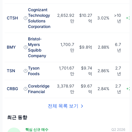
Cognizant
Technology
2,652.92
$10.27
>10
CTSH
3.02%
+3
Solutions
만
억
년
Corporation
Bristol-
Myers
1,700.7
6.7
BMY
$9.8억
2.88%
Squibb
만
년
Company
Tyson
1,701.67
$9.74
2.7
TSN
2.86%
Foods
만
억
년
Corebridge
3,378.97
$9.67
2.7
CRBG
2.84%
+2
Financial
만
억
년
전체 목록 보기
최근 동향
핵심 신규 매수
Q2 2026