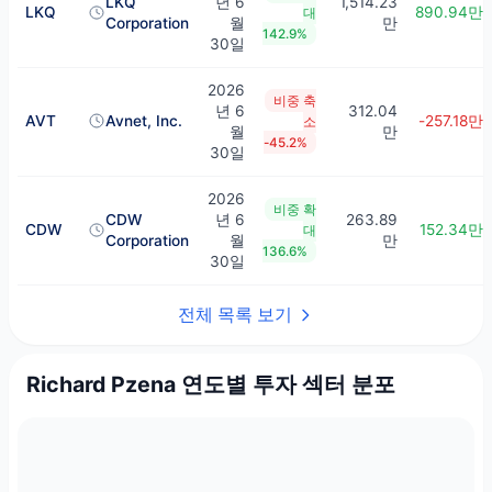
LKQ
년 6
1,514.23
LKQ
890.94만
대
Corporation
월
만
142.9%
30일
2026
비중 축
년 6
312.04
AVT
Avnet, Inc.
-257.18만
소
월
만
-45.2%
30일
2026
비중 확
CDW
년 6
263.89
CDW
152.34만
대
Corporation
월
만
136.6%
30일
전체 목록 보기
Richard Pzena 연도별 투자 섹터 분포