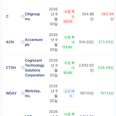
2026
비중 축
Citigroup
년 6
554.88
-262.66
C
소
Inc.
월
만
만
-32.1%
30일
2026
비중 확
Accenture
년 6
ACN
514.22만
273.65만
대
plc
월
113.8%
30일
Cognizant
2026
비중 확
Technology
년 6
2,652.92
CTSH
626.68만
대
Solutions
월
만
30.9%
Corporation
30일
2026
Workday,
년 6
신규 매
WDAY
197.13만
197.13만
Inc.
월
수
30일
2026
비중 확