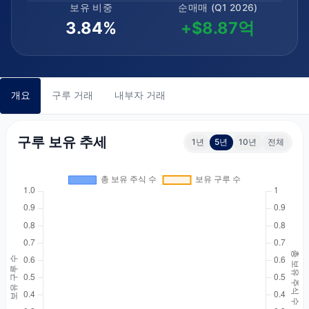
보유 비중
순매매 (Q1 2026)
3.84%
+$8.87억
개요
구루 거래
내부자 거래
구루 보유 추세
1년
5년
10년
전체