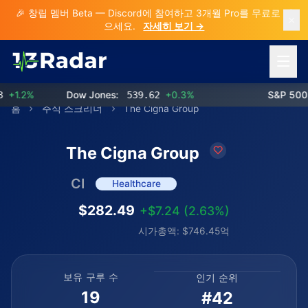
🎉 창립 멤버 Beta — Discord에 참여하고 3개월 Pro를 무료로 받
으세요.
자세히 보기 →
메뉴 열
1.2%
Dow Jones:
539.62
+0.3%
S&P 500:
홈
주식 스크리너
The Cigna Group
The Cigna Group
CI
Healthcare
$282.49
+$7.24 (2.63%)
시가총액: $746.45억
보유 구루 수
인기 순위
19
#42