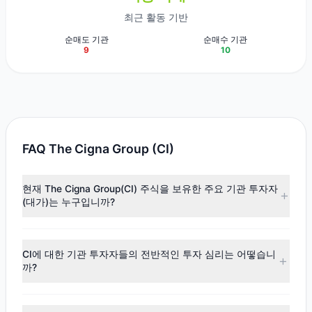
최근 활동 기반
순매도 기관
순매수 기관
9
10
FAQ The Cigna Group (CI)
현재 The Cigna Group(CI) 주식을 보유한 주요 기관 투자자
(대가)는 누구입니까?
주요 보유자로는
Jeremy Grantham
($6.93억),
Cliff
Asness
($6.72억),
Chris Davis
($5.96억) 등이 있습니다. 최신
CI에 대한 기관 투자자들의 전반적인 투자 심리는 어떻습니
공시 데이터에 따르면, 총 19명의 투자 대가가 이 주식을 보유
까?
하고 있으며, 총 보유 주식 수는 약 1,013.64만주입니다.
최신
13F
데이터에 따르면, 전반적인 투자 심리는
매수 우위