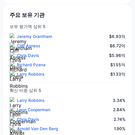
주요 보유 기관
보유 평가액 상위 5
Jeremy Grantham
$6.93억
Cliff Asness
$6.72억
Chris Davis
$5.96억
Richard Pzena
$1.55억
Larry Robbins
$1.33억
확신 비중 상위 5
Larry Robbins
3.34%
Leon Cooperman
2.84%
Chris Davis
2.74%
Arnold Van Den Berg
1.90%