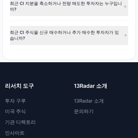
(순매수)
로 나타났습니다. 해당 분기 동안 $8.87억의 자금이
최근 CI 지분을 축소하거나 전량 매도한 투자자는 누구입니
순유입되었으며, 10명의 투자 대가가 비중을 확대했고, 9명이
까?
비중을 축소했습니다.
최근 공시 기간 동안 8명의 투자자가 보유 비중을 축소했으며,
1명은 CI 지분을 전량 매도했습니다. 총 매도 금액은 약
최근 CI 주식을 신규 매수하거나 추가 매수한 투자자가 있
$6,141.04만입니다.
습니까?
네, 최근 공시 기간 동안 1명의 투자자가 CI 주식을 신규 매수
했으며, 9명은 기존 보유량을 늘렸습니다. 총 매수 금액은 약
$9.49억입니다.
리서치 도구
13Radar 소개
투자 구루
13Radar 소개
미국 주식
문의하기
기관 디렉토리
인사이트