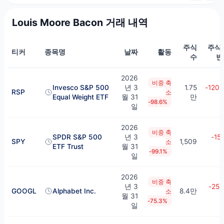
Louis Moore Bacon 거래 내역
주식
주식
티커
종목명
날짜
활동
수
변
2026
비중 축
Invesco S&P 500
년 3
1.75
-120.
RSP
소
Equal Weight ETF
월 31
만
-98.6%
일
2026
비중 축
SPDR S&P 500
년 3
-15.
SPY
1,509
소
ETF Trust
월 31
-99.1%
일
2026
비중 축
년 3
-25.
GOOGL
Alphabet Inc.
8.4만
소
월 31
-75.3%
일