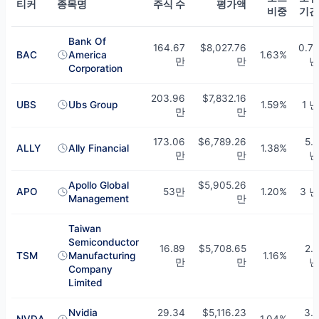
티커
종목명
주식 수
평가액
비중
기간
Louis Moore Bacon의 상위 10개 보유 종목 — Q1 2026
Bank Of
164.67
$8,027.76
0.75
BAC
America
1.63%
만
만
년
Corporation
203.96
$7,832.16
UBS
Ubs Group
1.59%
1 년
만
만
173.06
$6,789.26
5.5
ALLY
Ally Financial
1.38%
만
만
년
Apollo Global
$5,905.26
APO
53만
1.20%
3 년
Management
만
Taiwan
Semiconductor
16.89
$5,708.65
2.8
TSM
Manufacturing
1.16%
만
만
년
Company
Limited
Nvidia
29.34
$5,116.23
3.2
NVDA
1.04%