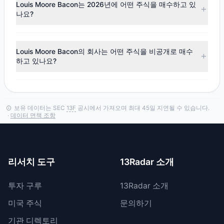
으로 가장 많이 매수한 종목은
GPC
입니다. 전체 거래 내역은
Louis Moore Bacon는 2026년에 어떤 주식을 매수하고 있
Louis Moore Bacon의 포트폴리오
에서 확인하세요.
나요?
Q1 2026
13F
공시에 따르면, Louis Moore Bacon는
APO
에 대
한 지분을 늘렸습니다.
Louis Moore Bacon의 회사는 어떤 주식을 비공개로 매수
하고 있나요?
Louis Moore Bacon의 회사는 SEC 규칙
13F
-HR에 따라 특정
포지션의 일시적 비공개를 허용하는 기밀 처리를 요청할 수 있
습니다.
보유 데이터는 SEC
13F
공시에서 가져오며 최대 45일 지연될 수 있습니다.
·
데이터 면책 조항
리서치 도구
13Radar 소개
투자 구루
13Radar 소개
미국 주식
문의하기
기관 디렉토리