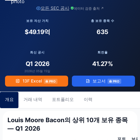
·
모든 SEC 공시
데이터 검증 출처 ↗
보유 자산 가치
총 보유 종목 수
$49.19억
635
최신 공시
회전율
Q1 2026
41.27%
2026년 05월 15일
13F Excel
보고서
PRO
PRO
개요
거래 내역
포트폴리오
이력
Louis Moore Bacon의 상위 10개 보유 종목
— Q1 2026
포트
보유