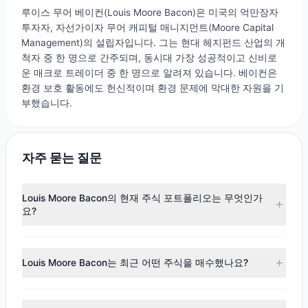
루이스 무어 베이컨(Louis Moore Bacon)은 미국의 억만장자
투자자, 자선가이자 무어 캐피털 매니지먼트(Moore Capital
Management)의 설립자입니다. 그는 현대 헤지펀드 산업의 개
척자 중 한 명으로 간주되며, 동시대 가장 성공적이고 신비로
운 매크로 트레이더 중 한 명으로 알려져 있습니다. 베이컨은
환경 보호 활동에도 헌신적이며 환경 문제에 막대한 자원을 기
부했습니다.
자주 묻는 질문
Louis Moore Bacon의 현재 주식 포트폴리오는 무엇인가
요?
2026년 3월 31일 現在、Louis Moore Baconは412銘柄を保
有しています。主要なポジションには
BAC
,
UBS
,
ALLY
,
APO
,
Louis Moore Bacon는 최근 어떤 주식을 매수했나요?
TSM
が含まれます。完全なポートフォリオの詳細について
は、
Louis Moore Bacon의 포트폴리오
をご覧ください。
Q1 2026
13F
공시에 따르면, Louis Moore Bacon가 금액 기준