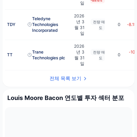
-89.6%
일
2026
Teledyne
년 3
전량 매
TDY
Technologies
0
-8.1
월 31
도
Incorporated
일
2026
Trane
년 3
-10.
전량 매
TT
0
Technologies plc
월 31
도
일
전체 목록 보기
Louis Moore Bacon 연도별 투자 섹터 분포