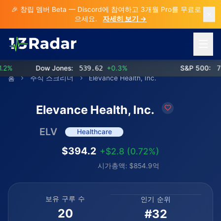
🎉 창립 멤버 Beta — Discord에 참여하고 3개월 Pro를 무료로 받
으세요.
자세히 보기 →
메뉴 열
%
Dow Jones:
539.62
+0.3%
S&P 500:
773
홈
주식 스크리너
Elevance Health, Inc.
Elevance Health, Inc.
ELV
Healthcare
$394.2
+$2.8 (0.72%)
시가총액: $854.9억
보유 구루 수
인기 순위
20
#32