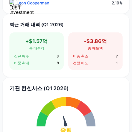
Leon Cooperman
2.19%
최근 거래 내역 (Q1 2026)
+$1.57억
-$3.86억
총 매수액
총 매도액
신규 매수
3
비중 축소
7
비중 확대
9
전량 매도
1
기관 컨센서스 (Q1 2026)
중립