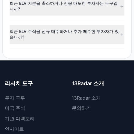
(순매도)
로 나타났습니다. 해당 분기 동안 $2.29억의 자금이
최근 ELV 지분을 축소하거나 전량 매도한 투자자는 누구입
순유출되었으며, 12명의 투자 대가가 비중을 확대했고, 8명이
니까?
비중을 축소했습니다.
최근 공시 기간 동안 7명의 투자자가 보유 비중을 축소했으며,
1명은 ELV 지분을 전량 매도했습니다. 총 매도 금액은 약
최근 ELV 주식을 신규 매수하거나 추가 매수한 투자자가 있
$3.86억입니다.
습니까?
네, 최근 공시 기간 동안 3명의 투자자가 ELV 주식을 신규 매
수했으며, 9명은 기존 보유량을 늘렸습니다. 총 매수 금액은
약 $1.57억입니다.
리서치 도구
13Radar 소개
투자 구루
13Radar 소개
미국 주식
문의하기
기관 디렉토리
인사이트