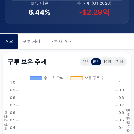
보유 비중
순매매 (Q1 2026)
6.44%
-$2.29억
개요
구루 거래
내부자 거래
구루 보유 추세
1년
5년
10년
전체