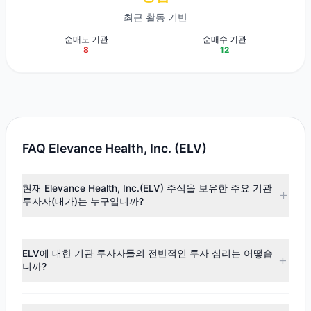
최근 활동 기반
순매도 기관
순매수 기관
8
12
FAQ Elevance Health, Inc. (ELV)
현재 Elevance Health, Inc.(ELV) 주식을 보유한 주요 기관
투자자(대가)는 누구입니까?
주요 보유자로는
First Eagle Investment
($16.2억),
HOTCHKIS & WILEY
($6.42억),
Jeremy Grantham
($5.64억)
ELV에 대한 기관 투자자들의 전반적인 투자 심리는 어떻습
등이 있습니다. 최신 공시 데이터에 따르면, 총 20명의 투자 대
니까?
가가 이 주식을 보유하고 있으며, 총 보유 주식 수는 약
1,395.73만주입니다.
최신
13F
데이터에 따르면, 전반적인 투자 심리는
매도 우위