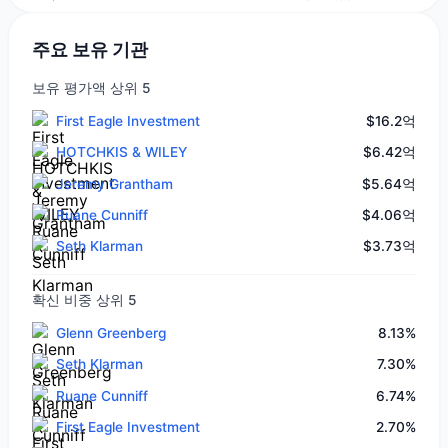
주요 보유 기관
보유 평가액 상위 5
First Eagle Investment
$16.2억
HOTCHKIS & WILEY
$6.42억
Jeremy Grantham
$5.64억
Ruane Cunniff
$4.06억
Seth Klarman
$3.73억
확신 비중 상위 5
Glenn Greenberg
8.13%
Seth Klarman
7.30%
Ruane Cunniff
6.74%
First Eagle Investment
2.70%