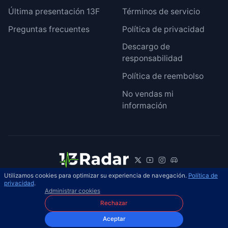
Última presentación 13F
Términos de servicio
Preguntas frecuentes
Política de privacidad
Descargo de
responsabilidad
Política de reembolso
No vendas mi
información
Utilizamos cookies para optimizar su experiencia de navegación.
Política de
© 2026 13Radar. Reservados todos los
privacidad
.
ES
Administrar cookies
derechos.
Rechazar
Aceptar