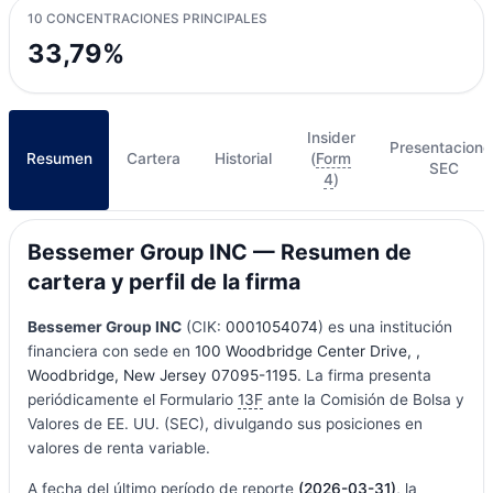
10 CONCENTRACIONES PRINCIPALES
33,79%
Insider
Presentacione
Resumen
Cartera
Historial
(
Form
SEC
4
)
Bessemer Group INC — Resumen de
cartera y perfil de la firma
Bessemer Group INC
(CIK:
0001054074
) es una institución
financiera con sede en
100 Woodbridge Center Drive, ,
Woodbridge, New Jersey 07095-1195
. La firma presenta
periódicamente el Formulario
13F
ante la Comisión de Bolsa y
Valores de EE. UU. (SEC), divulgando sus posiciones en
valores de renta variable.
A fecha del último período de reporte
(2026-03-31)
, la