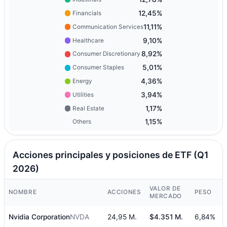
12,45%
Financials
11,11%
Communication Services
9,10%
Healthcare
8,92%
Consumer Discretionary
5,01%
Consumer Staples
4,36%
Energy
3,94%
Utilities
1,17%
Real Estate
1,15%
Others
Acciones principales y posiciones de ETF (Q1
2026)
VALOR DE
NOMBRE
ACCIONES
PESO
MERCADO
Nvidia Corporation
NVDA
24,95 M.
$4.351 M.
6,84%