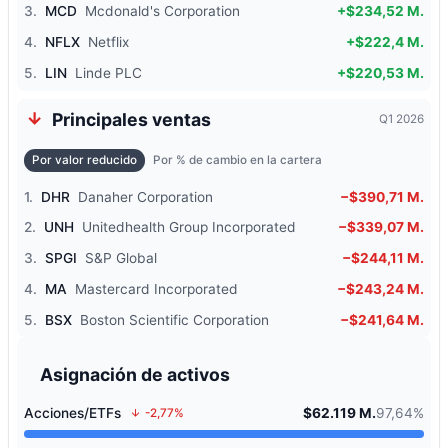
3.
MCD
Mcdonald's Corporation
+$234,52 M.
4.
NFLX
Netflix
+$222,4 M.
5.
LIN
Linde PLC
+$220,53 M.
Principales ventas
Q1 2026
Por valor reducido
Por % de cambio en la cartera
1.
DHR
Danaher Corporation
−$390,71 M.
2.
UNH
Unitedhealth Group Incorporated
−$339,07 M.
3.
SPGI
S&P Global
−$244,11 M.
4.
MA
Mastercard Incorporated
−$243,24 M.
5.
BSX
Boston Scientific Corporation
−$241,64 M.
Asignación de activos
Acciones/ETFs
$62.119 M.
97,64%
-2,77%