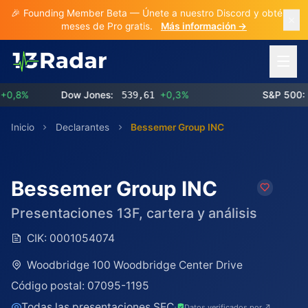
🎉 Founding Member Beta — Únete a nuestro Discord y obtén 3
meses de Pro gratis.
Más información →
Abrir 
8%
Dow Jones:
539,61
+0,3%
S&P 500:
77
Inicio
Declarantes
Bessemer Group INC
Bessemer Group INC
Presentaciones 13F, cartera y análisis
CIK:
0001054074
Woodbridge 100 Woodbridge Center Drive
Código postal:
07095-1195
Todas las presentaciones SEC
·
Datos verificados por ↗