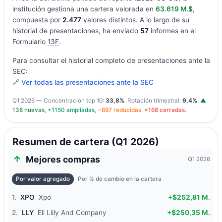
institución gestiona una cartera valorada en
63.619 M.$
,
compuesta por
2.477
valores distintos. A lo largo de su
historial de presentaciones, ha enviado
57
informes en el
Formulario
13F
.
Para consultar el historial completo de presentaciones ante la
SEC:
🔗
Ver todas las presentaciones ante la SEC
Q1 2026 — Concentración top 10:
33,8%
. Rotación trimestral:
9,4%
.
▲
138 nuevas
,
+1150 ampliadas
,
−697 reducidas
,
×168 cerradas
.
Resumen de cartera (Q1 2026)
Mejores compras
Q1 2026
Por valor agregado
Por % de cambio en la cartera
1.
XPO
Xpo
+$252,81 M.
2.
LLY
Eli Lilly And Company
+$250,35 M.