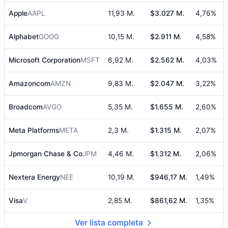
Apple
AAPL
11,93 M.
$3.027 M.
4,76%
Alphabet
GOOG
10,15 M.
$2.911 M.
4,58%
Microsoft Corporation
MSFT
6,92 M.
$2.562 M.
4,03%
Amazoncom
AMZN
9,83 M.
$2.047 M.
3,22%
Broadcom
AVGO
5,35 M.
$1.655 M.
2,60%
Meta Platforms
META
2,3 M.
$1.315 M.
2,07%
Jpmorgan Chase & Co
JPM
4,46 M.
$1.312 M.
2,06%
Nextera Energy
NEE
10,19 M.
$946,17 M.
1,49%
Visa
V
2,85 M.
$861,62 M.
1,35%
Ver lista completa