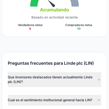
Acumulando
Basado en actividad reciente
Vendedores netos
Compradores netos
8
10
Preguntas frecuentes para Linde plc (LIN)
Que inversores destacados tienen actualmente Linde
plc (LIN)?
Los principales titulares incluyen
Renaissance
Technologies (RenTech)
(312,24 M.$),
Cliff Asness
(271,69
Cual es el sentimiento institucional general hacia LIN?
M.$),
Lee Ainslie
(211,25 M.$). Segun los ultimos datos
reportados, 16 gestores de inversion rastreados poseen