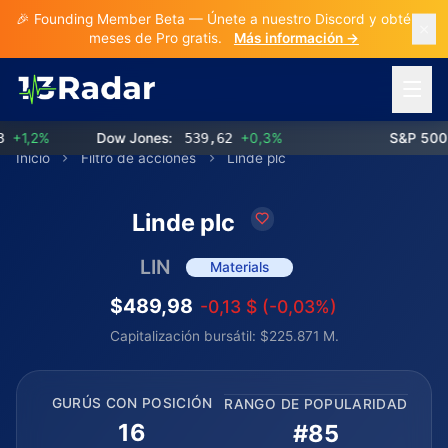
🎉 Founding Member Beta — Únete a nuestro Discord y obtén 3
meses de Pro gratis.
Más información →
Abrir 
1,2%
Dow Jones:
539,62
+0,3%
S&P 500:
Inicio
Filtro de acciones
Linde plc
Linde plc
LIN
Materials
$489,98
-0,13 $ (-0,03%)
Capitalización bursátil: $225.871 M.
GURÚS CON POSICIÓN
RANGO DE POPULARIDAD
16
#85