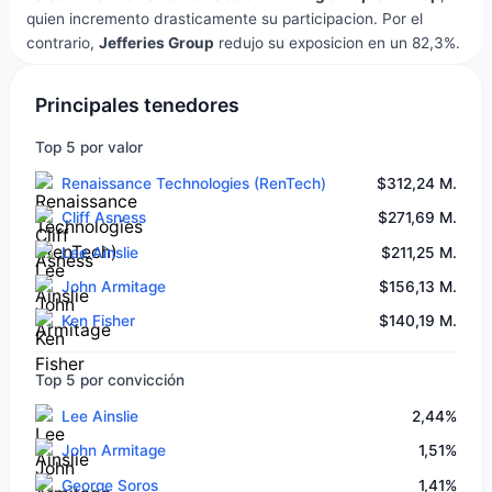
quien incremento drasticamente su participacion. Por el
contrario,
Jefferies Group
redujo su exposicion en un 82,3%.
Principales tenedores
Top 5 por valor
Renaissance Technologies (RenTech)
$312,24 M.
Cliff Asness
$271,69 M.
Lee Ainslie
$211,25 M.
John Armitage
$156,13 M.
Ken Fisher
$140,19 M.
Top 5 por convicción
Lee Ainslie
2,44%
John Armitage
1,51%
George Soros
1,41%