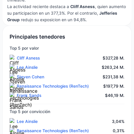
trimestre.
La actividad reciente destaca a
Cliff Asness
, quien aumento
su participacion en un 377,3%. Por el contrario,
Jefferies
Group
redujo su exposicion en un 94,8%.
Principales tenedores
Top 5 por valor
Cliff Asness
$327,28 M.
Lee Ainslie
$263,24 M.
Steven Cohen
$231,38 M.
Renaissance Technologies (RenTech)
$197,79 M.
Frank Sands
$46,19 M.
Top 5 por convicción
Lee Ainslie
3,04%
Renaissance Technologies (RenTech)
0,31%