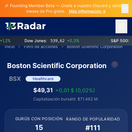
🎉 Founding Member Beta — Únete a nuestro Discord y obtén 3
meses de Pro gratis.
Más información →
Abrir 
2%
Dow Jones:
539,62
+0,3%
S&P 500:
77
Inicio
Filtro de acciones
Boston Scientific Corporation
Boston Scientific Corporation
BSX
Healthcare
$49,31
+0,01 $ (0,02%)
Capitalización bursátil: $71.462 M.
GURÚS CON POSICIÓN
RANGO DE POPULARIDAD
15
#111