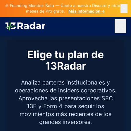
🎉 Founding Member Beta — Únete a nuestro Discord y obtén 3
🎉 Founding Member Beta
— Únete a nuestro Discord y
obtén 3 meses de Pro gratis.
meses de Pro gratis.
Más información →
Más información →
Abrir 
Elige tu plan de
13Radar
Analiza carteras institucionales y
operaciones de insiders corporativos.
Aprovecha las presentaciones SEC
13F
y
Form 4
para seguir los
movimientos más recientes de los
grandes inversores.