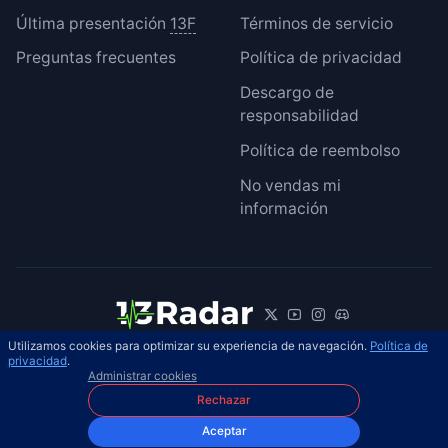
Última presentación
13F
Términos de servicio
Preguntas frecuentes
Política de privacidad
Descargo de
responsabilidad
Política de reembolso
No vendas mi
información
Utilizamos cookies para optimizar su experiencia de navegación.
Política de
© 2026 13Radar. Reservados todos los
privacidad
.
ES
Administrar cookies
derechos.
Rechazar
Aceptar