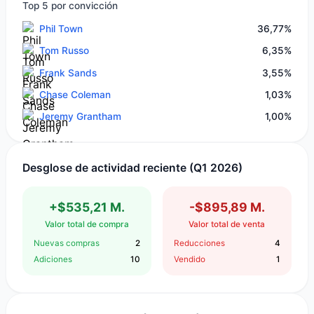
Top 5 por convicción
Phil Town
36,77%
Tom Russo
6,35%
Frank Sands
3,55%
Chase Coleman
1,03%
Jeremy Grantham
1,00%
Desglose de actividad reciente (Q1 2026)
+$535,21 M.
-$895,89 M.
Valor total de compra
Valor total de venta
Nuevas compras
2
Reducciones
4
Adiciones
10
Vendido
1