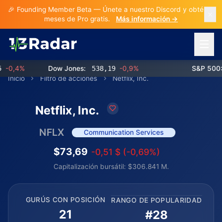
🎉 Founding Member Beta — Únete a nuestro Discord y obtén 3
meses de Pro gratis.
Más información →
Abrir 
0,4%
Dow Jones:
538,19
-0,9%
S&P 500:
7
Inicio
Filtro de acciones
Netflix, Inc.
Netflix, Inc.
NFLX
Communication Services
$73,69
-0,51 $ (-0,69%)
Capitalización bursátil: $306.841 M.
GURÚS CON POSICIÓN
RANGO DE POPULARIDAD
21
#28