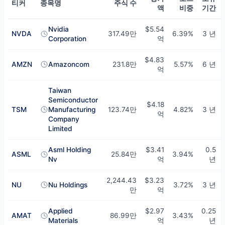
티커
종목명
주식 수
액
비중
기간
Lee Ainslie의 상위 10개 보유 종목 — Q1 2026
Nvidia
$5.54
NVDA
317.49만
6.39%
3 년
Corporation
억
$4.83
AMZN
Amazoncom
231.8만
5.57%
6 년
억
Taiwan
Semiconductor
$4.18
TSM
Manufacturing
123.74만
4.82%
3 년
억
Company
Limited
Asml Holding
$3.41
0.5
ASML
25.84만
3.94%
Nv
억
년
2,244.43
$3.23
NU
Nu Holdings
3.72%
3 년
만
억
Applied
$2.97
0.25
AMAT
86.99만
3.43%
Materials
억
년