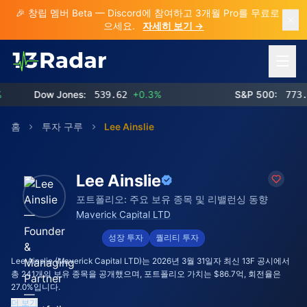
🎉 창립 멤버 Beta — Discord에 참여하고 3개월 Pro를 무료로 받
으세요.
자세히 보기 →
메뉴 열
Dow Jones:
539.62
+0.3%
S&P 500:
773.26
+0
홈
투자 구루
Lee Ainslie
Lee Ainslie
포트폴리오: 주요 보유 종목 및 리밸런싱 동향
Maverick Capital LTD
성장 투자
퀄리티 투자
Lee Ainslie (Maverick Capital LTD)는 2026년 3월 31일자 최신 13F 공시에서
총 241개의 보유 종목을 공개했으며, 포트폴리오 가치는 $86.7억, 회전율은
27.0%입니다.
더 보기