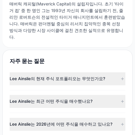
매버릭 캐피털(Maverick Capital)의 설립자입니다. 초기 '타이
거 컵' 중 한 명인 그는 1993년 자신의 회사를 설립하기 전, 줄
리안 로버트슨의 전설적인 타이거 매니지먼트에서 훈련받았습
니다. 매버릭은 펀더멘털 중심의 리서치 집약적인 종목 선정
방식과 다양한 시장 사이클에 걸친 견조한 실적으로 유명합니
다.
자주 묻는 질문
Lee Ainslie의 현재 주식 포트폴리오는 무엇인가요?
2026년 3월 31일 現在、Lee Ainslieは239銘柄を保有してい
ます。主要なポジションには
NVDA
,
AMZN
,
TSM
,
ASML
,
NU
Lee Ainslie는 최근 어떤 주식을 매수했나요?
が含まれます。完全なポートフォリオの詳細については、
Lee Ainslie의 포트폴리오
をご覧ください。
Q1 2026
13F
공시에 따르면, Lee Ainslie가 금액 기준으로 가
장 많이 매수한 종목은
LIN
입니다. 전체 거래 내역은
Lee
Lee Ainslie는 2026년에 어떤 주식을 매수하고 있나요?
Ainslie의 포트폴리오
에서 확인하세요.