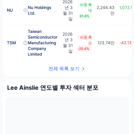
2026
비중 확
Nu Holdings
년 3
2,244.43
1,072.9
NU
대
Ltd.
월 31
만
91.6%
일
Taiwan
2026
Semiconductor
비중 축
년 3
TSM
Manufacturing
123.74만
-42.13
소
월 31
Company
-25.4%
일
Limited
전체 목록 보기
Lee Ainslie 연도별 투자 섹터 분포