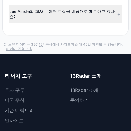
Q1 2026
13F
공시에 따르면, Lee Ainslie는
NU
에 대한 지분을
늘렸습니다.
Lee Ainslie의 회사는 어떤 주식을 비공개로 매수하고 있나
요?
Lee Ainslie의 회사는 SEC 규칙
13F
-HR에 따라 특정 포지션의
일시적 비공개를 허용하는 기밀 처리를 요청할 수 있습니다.
보유 데이터는 SEC
13F
공시에서 가져오며 최대 45일 지연될 수 있습니다.
·
데이터 면책 조항
리서치 도구
13Radar 소개
투자 구루
13Radar 소개
미국 주식
문의하기
기관 디렉토리
인사이트