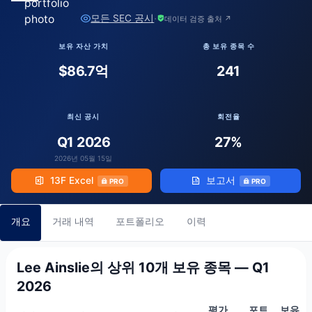
·
모든 SEC 공시
데이터 검증 출처 ↗
보유 자산 가치
총 보유 종목 수
$86.7억
241
최신 공시
회전율
Q1 2026
27%
2026년 05월 15일
13F Excel
보고서
PRO
PRO
개요
거래 내역
포트폴리오
이력
Lee Ainslie의 상위 10개 보유 종목 — Q1
2026
평가
포트
보유