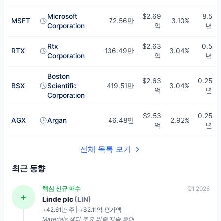
Microsoft
$2.69
8.5
MSFT
72.56만
3.10%
Corporation
억
년
Rtx
$2.63
0.5
RTX
136.49만
3.04%
Corporation
억
년
Boston
$2.63
0.25
BSX
Scientific
419.51만
3.04%
억
년
Corporation
$2.53
0.25
AGX
Argan
46.48만
2.92%
억
년
전체 목록 보기
최근 동향
핵심 신규 매수
Q1 2026
Linde plc
(LIN)
+42.61만 주 | +$2.11억 평가액
Materials 섹터 주요 비중 지속 확대