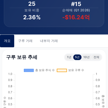
25
#15
보유 비중
순매매 (Q1 2026)
2.36%
-$16.24억
개요
구루 거래
내부자 거래
구루 보유 추세
1년
5년
10년
전체