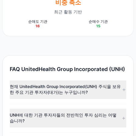
비중 축소
최근 활동 기반
순매도 기관
순매수 기관
16
15
FAQ UnitedHealth Group Incorporated (UNH)
현재 UnitedHealth Group Incorporated(UNH) 주식을 보유
한 주요 기관 투자자(대가)는 누구입니까?
주요 보유자로는
Ken Fisher
($37.75억),
Jeremy
Grantham
($8.55억),
HOTCHKIS & WILEY
($4.79억) 등이 있
UNH에 대한 기관 투자자들의 전반적인 투자 심리는 어떻
습니다. 최신 공시 데이터에 따르면, 총 25명의 투자 대가가 이
습니까?
주식을 보유하고 있으며, 총 보유 주식 수는 약 2,144.5만주입
니다.
최신
13F
데이터에 따르면, 전반적인 투자 심리는
매도 우위