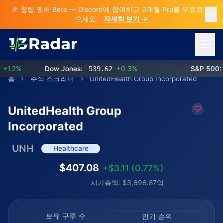
🎉 창립 멤버 Beta — Discord에 참여하고 3개월 Pro를 무료로 받
으세요.
자세히 보기 →
메뉴 열
.2%
Dow Jones:
539.62
+0.3%
S&P 500:
7
홈
주식 스크리너
UnitedHealth Group Incorporated
UnitedHealth Group
Incorporated
UNH
Healthcare
$407.08
+$3.11 (0.77%)
시가총액: $3,696.87억
보유 구루 수
인기 순위