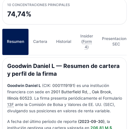
10 CONCENTRACIONES PRINCIPALES
74,74%
Insider
Presentacione
Resumen
Cartera
Historial
(
Form
SEC
4
)
Goodwin Daniel L — Resumen de cartera
y perfil de la firma
Goodwin Daniel L
(CIK:
0001119191
) es una institución
financiera con sede en
2901 Butterfield Rd, , Oak Brook,
Illinois 60523
. La firma presenta periódicamente el Formulario
13F
ante la Comisión de Bolsa y Valores de EE. UU. (SEC),
divulgando sus posiciones en valores de renta variable.
A fecha del último período de reporte
(2023-09-30)
, la
institución gestiona una cartera valorada en
206,81 M.$
,