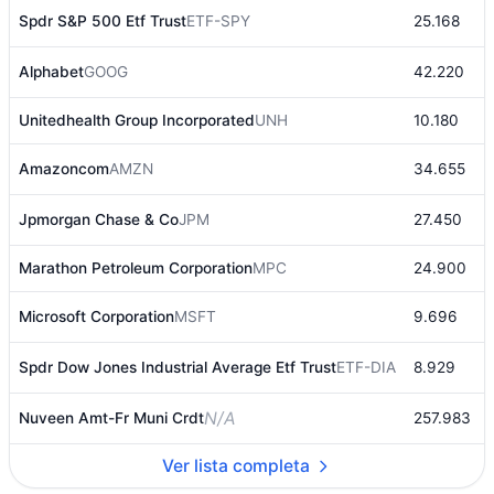
Spdr S&P 500 Etf Trust
ETF-SPY
25.168
Alphabet
GOOG
42.220
Unitedhealth Group Incorporated
UNH
10.180
Amazoncom
AMZN
34.655
Jpmorgan Chase & Co
JPM
27.450
Marathon Petroleum Corporation
MPC
24.900
Microsoft Corporation
MSFT
9.696
Spdr Dow Jones Industrial Average Etf Trust
ETF-DIA
8.929
N/A
Nuveen Amt-Fr Muni Crdt
257.983
Ver lista completa