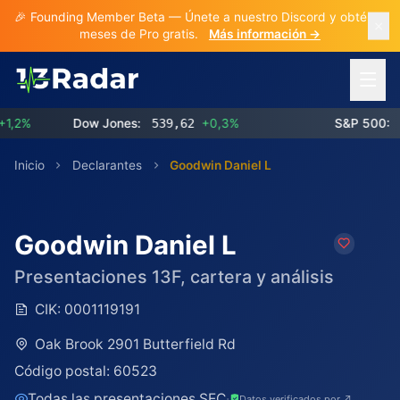
🎉 Founding Member Beta — Únete a nuestro Discord y obtén 3
meses de Pro gratis.
Más información →
Abrir 
%
Dow Jones:
539,62
+0,3%
S&P 500:
773
Inicio
Declarantes
Goodwin Daniel L
Goodwin Daniel L
Presentaciones 13F, cartera y análisis
CIK:
0001119191
Oak Brook 2901 Butterfield Rd
Código postal:
60523
Todas las presentaciones SEC
·
Datos verificados por ↗