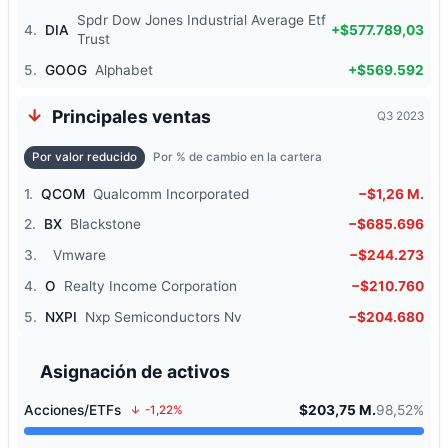
Spdr Dow Jones Industrial Average Etf
4.
DIA
+$577.789,03
Trust
5.
GOOG
Alphabet
+$569.592
Principales ventas
Q3 2023
Por valor reducido
Por % de cambio en la cartera
1.
QCOM
Qualcomm Incorporated
−$1,26 M.
2.
BX
Blackstone
−$685.696
3.
Vmware
−$244.273
4.
O
Realty Income Corporation
−$210.760
5.
NXPI
Nxp Semiconductors Nv
−$204.680
Asignación de activos
Acciones/ETFs
$203,75 M.
98,52%
-1,22%