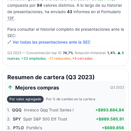
compuesta por
94
valores distintos. A lo largo de su historial
de presentaciones, ha enviado
43
informes en el Formulario
13F
.
Para consultar el historial completo de presentaciones ante la
SEC:
🔗
Ver todas las presentaciones ante la SEC
Q3 2023 — Concentración top 10:
74,7%
. Rotación trimestral:
1,4%
.
▲ 8
nuevas
,
+33 ampliadas
,
−11 reducidas
,
×5 cerradas
.
Resumen de cartera (Q3 2023)
Mejores compras
Q3 2023
Por valor agregado
Por % de cambio en la cartera
1.
QQQ
Invesco Qqq Trust Series I
+$893.884,84
2.
SPY
Spdr S&P 500 Etf Trust
+$889.585,91
3.
PTLO
Portillo's
+$689.856