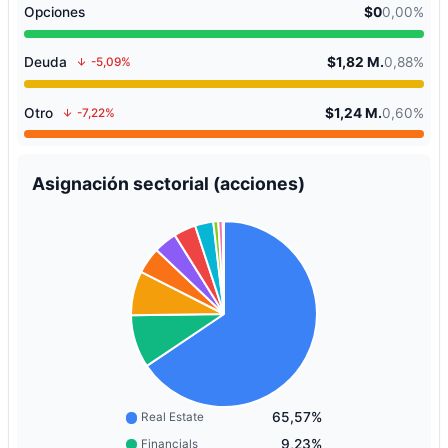
Opciones
$0
0,00%
Deuda
$1,82 M.
0,88%
-5,09%
Otro
$1,24 M.
0,60%
-7,22%
Asignación sectorial (acciones)
65,57%
Real Estate
9,23%
Financials