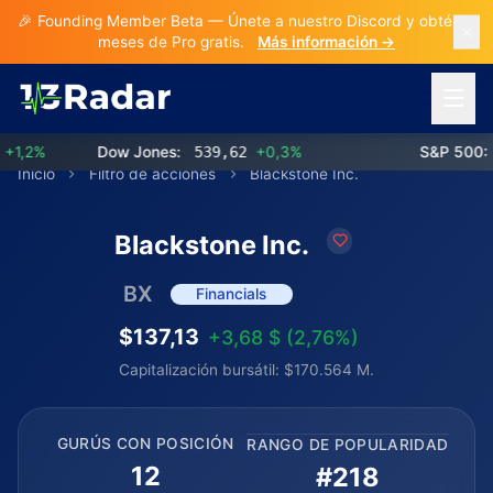
🎉 Founding Member Beta — Únete a nuestro Discord y obtén 3
meses de Pro gratis.
Más información →
Abrir 
,2%
Dow Jones:
539,62
+0,3%
S&P 500:
77
Inicio
Filtro de acciones
Blackstone Inc.
Blackstone Inc.
BX
Financials
$137,13
+3,68 $ (2,76%)
Capitalización bursátil: $170.564 M.
GURÚS CON POSICIÓN
RANGO DE POPULARIDAD
12
#218