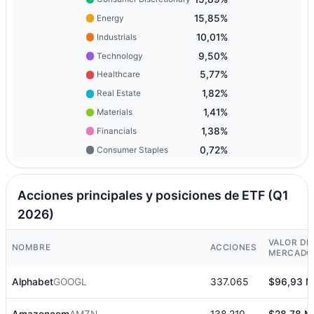
15,85%
Energy
10,01%
Industrials
9,50%
Technology
5,77%
Healthcare
1,82%
Real Estate
1,41%
Materials
1,38%
Financials
0,72%
Consumer Staples
Acciones principales y posiciones de ETF (Q1
2026)
VALOR DE
NOMBRE
ACCIONES
MERCADO
Alphabet
GOOGL
337.065
$96,93 M
Amazoncom
AMZN
138.210
$28,78 M