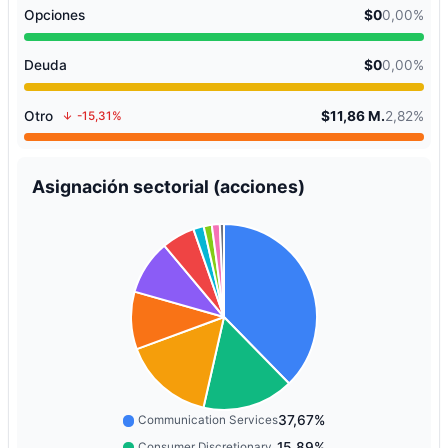
Opciones
$0
0,00%
Deuda
$0
0,00%
Otro
$11,86 M.
2,82%
-15,31%
Asignación sectorial (acciones)
37,67%
Communication Services
15,89%
Consumer Discretionary