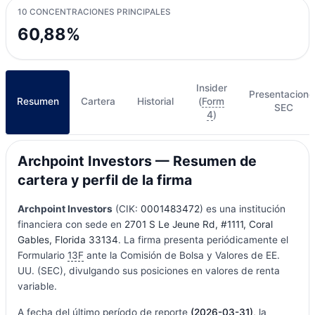
10 CONCENTRACIONES PRINCIPALES
60,88%
Insider
Presentacione
Resumen
Cartera
Historial
(
Form
SEC
4
)
Archpoint Investors — Resumen de
cartera y perfil de la firma
Archpoint Investors
(CIK:
0001483472
) es una institución
financiera con sede en
2701 S Le Jeune Rd, #1111, Coral
Gables, Florida 33134
. La firma presenta periódicamente el
Formulario
13F
ante la Comisión de Bolsa y Valores de EE.
UU. (SEC), divulgando sus posiciones en valores de renta
variable.
A fecha del último período de reporte
(2026-03-31)
, la