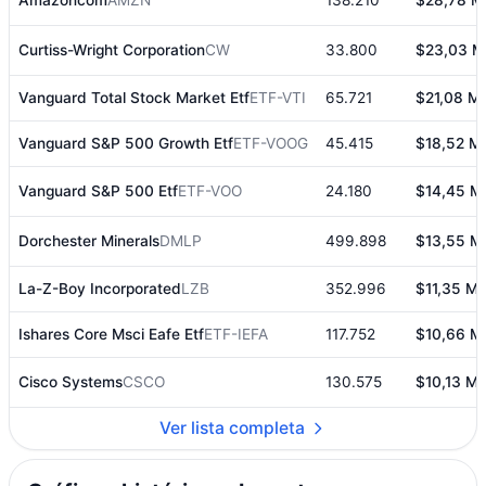
Curtiss-Wright Corporation
CW
33.800
$23,03 M
Vanguard Total Stock Market Etf
ETF-VTI
65.721
$21,08 M.
Vanguard S&P 500 Growth Etf
ETF-VOOG
45.415
$18,52 M.
Vanguard S&P 500 Etf
ETF-VOO
24.180
$14,45 M
Dorchester Minerals
DMLP
499.898
$13,55 M
La-Z-Boy Incorporated
LZB
352.996
$11,35 M.
Ishares Core Msci Eafe Etf
ETF-IEFA
117.752
$10,66 M
Cisco Systems
CSCO
130.575
$10,13 M.
Ver lista completa