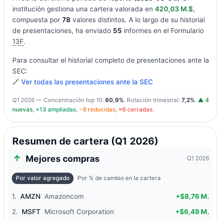
institución gestiona una cartera valorada en
420,03 M.$
,
compuesta por
78
valores distintos. A lo largo de su historial
de presentaciones, ha enviado
55
informes en el Formulario
13F
.
Para consultar el historial completo de presentaciones ante la
SEC:
🔗
Ver todas las presentaciones ante la SEC
Q1 2026 — Concentración top 10:
60,9%
. Rotación trimestral:
7,2%
.
▲ 4
nuevas
,
+13 ampliadas
,
−8 reducidas
,
×6 cerradas
.
Resumen de cartera (Q1 2026)
Mejores compras
Q1 2026
Por valor agregado
Por % de cambio en la cartera
1.
AMZN
Amazoncom
+$8,76 M.
2.
MSFT
Microsoft Corporation
+$6,49 M.