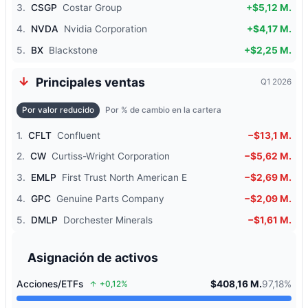
3.
CSGP
Costar Group
+$5,12 M.
4.
NVDA
Nvidia Corporation
+$4,17 M.
5.
BX
Blackstone
+$2,25 M.
Principales ventas
Q1 2026
Por valor reducido
Por % de cambio en la cartera
1.
CFLT
Confluent
−$13,1 M.
2.
CW
Curtiss-Wright Corporation
−$5,62 M.
3.
EMLP
First Trust North American E
−$2,69 M.
4.
GPC
Genuine Parts Company
−$2,09 M.
5.
DMLP
Dorchester Minerals
−$1,61 M.
Asignación de activos
Acciones/ETFs
$408,16 M.
97,18%
+0,12%