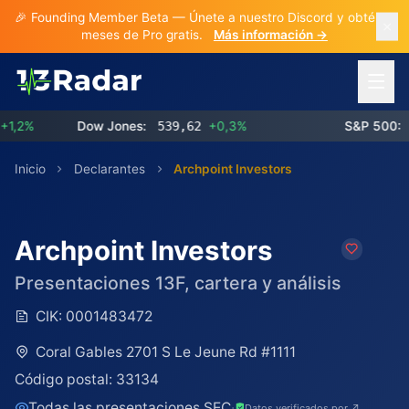
🎉 Founding Member Beta — Únete a nuestro Discord y obtén 3
meses de Pro gratis.
Más información →
Abrir 
2%
Dow Jones:
539,62
+0,3%
S&P 500:
773
Inicio
Declarantes
Archpoint Investors
Archpoint Investors
Presentaciones 13F, cartera y análisis
CIK:
0001483472
Coral Gables 2701 S Le Jeune Rd #1111
Código postal:
33134
Todas las presentaciones SEC
·
Datos verificados por ↗