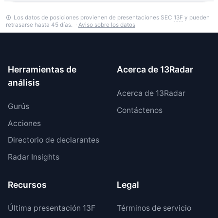
Los datos de posiciones provienen de presentaciones SEC
13F
y pueden
retrasarse hasta 45 días. ·
Aviso sobre los datos
Herramientas de
Acerca de 13Radar
análisis
Acerca de 13Radar
Gurús
Contáctenos
Acciones
Directorio de declarantes
Radar Insights
Recursos
Legal
Última presentación 13F
Términos de servicio