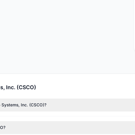
s, Inc. (CSCO)
o Systems, Inc. (CSCO)?
.$),
Cliff Asness
(314,28 M.$),
Richard Pzena
(101,55 M.$). Segun los 
41,71 M. acciones.
CO?