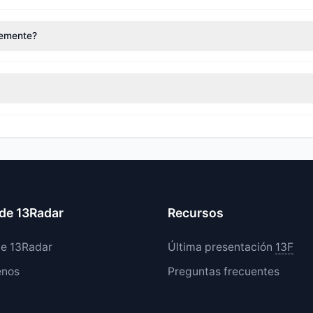
to parece
Alcista (Compra Neta)
. Hubo una entrada neta de 719,61 M
temente?
es redujeron sus posiciones, mientras que 1 salieron completamente d
 5 aumentaron sus tenencias existentes. El valor total de compra rep
de 13Radar
Recursos
de 13Radar
Última presentación
13F
enos
Preguntas frecuentes