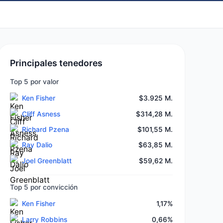
Principales tenedores
Top 5 por valor
Ken Fisher
$3.925 M.
Cliff Asness
$314,28 M.
Richard Pzena
$101,55 M.
Ray Dalio
$63,85 M.
Joel Greenblatt
$59,62 M.
Top 5 por convicción
Ken Fisher
1,17%
Larry Robbins
0,66%