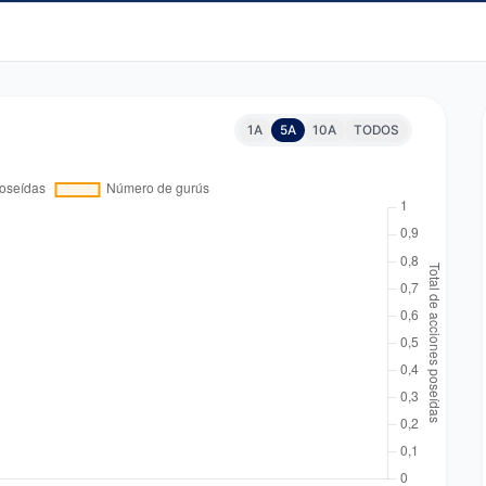
1A
5A
10A
TODOS