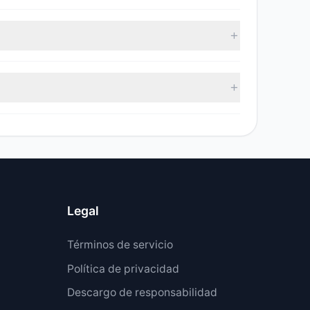
.$, con 7 gestores aumentando posiciones y 10
e CSCO. El valor total de venta reportado fue de
ortado fue de 1.164 M.$.
Legal
Términos de servicio
Política de privacidad
Descargo de responsabilidad