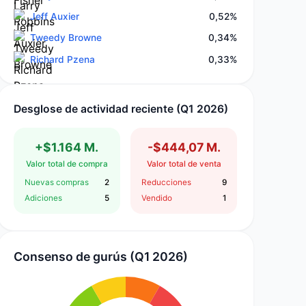
Jeff Auxier
0,52%
Tweedy Browne
0,34%
Richard Pzena
0,33%
Desglose de actividad reciente (Q1 2026)
+$1.164 M.
-$444,07 M.
Valor total de compra
Valor total de venta
Nuevas compras
2
Reducciones
9
Adiciones
5
Vendido
1
Consenso de gurús (Q1 2026)