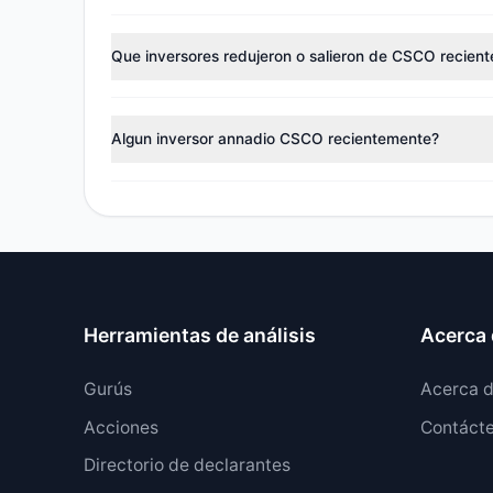
Segun el ultimo periodo de reporte
13F
, el sentimien
gestores reduciendo tenencias.
Que inversores redujeron o salieron de CSCO recien
Durante el periodo de reporte mas reciente, 9 gestor
444,07 M.$.
Algun inversor annadio CSCO recientemente?
Si, 2 gestores abrieron nuevas posiciones en CSCO, y
Herramientas de análisis
Acerca 
Gurús
Acerca 
Acciones
Contáct
Directorio de declarantes