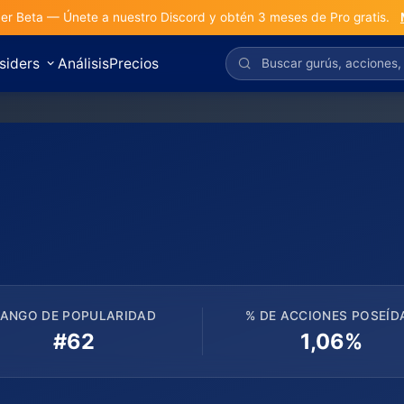
r Beta — Únete a nuestro Discord y obtén 3 meses de Pro gratis.
nsiders
Análisis
Precios
ANGO DE POPULARIDAD
% DE ACCIONES POSEÍD
#62
1,06%