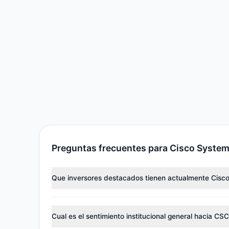
Preguntas frecuentes para Cisco System
Que inversores destacados tienen actualmente Cisc
Los principales titulares incluyen
Ken Fisher
(3.925 M
rastreados poseen colectivamente aproximadamente 
Cual es el sentimiento institucional general hacia CS