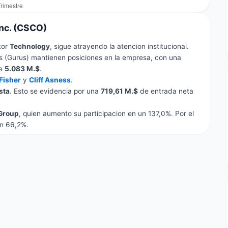
Inc. (CSCO)
tor
Technology
, sigue atrayendo la atencion institucional.
 (Gurus) mantienen posiciones en la empresa, con una
te
5.083 M.$
.
Fisher
y
Cliff Asness
.
sta
. Esto se evidencia por una
719,61 M.$
de entrada neta
Group
, quien aumento su participacion en un 137,0%. Por el
un 66,2%.