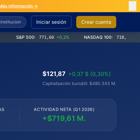
Más información →
Iniciar sesión
Crear cuenta
S&P 500:
771,60
+0,2%
NASDAQ 100:
718,41
+0,2%
$121,87
+0,37 $ (0,30%)
Capitalización bursátil: $480.343 M.
AS
ACTIVIDAD NETA (Q1 2026)
+$719,61 M.