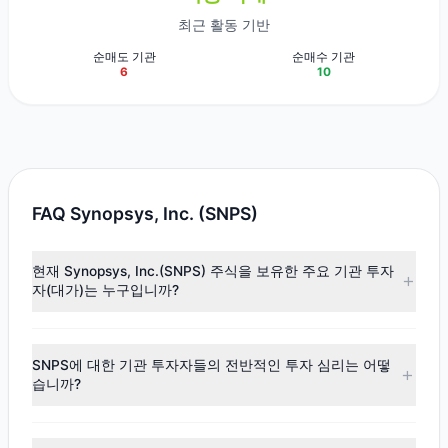
최근 활동 기반
순매도 기관
순매수 기관
6
10
FAQ Synopsys, Inc. (SNPS)
현재 Synopsys, Inc.(SNPS) 주식을 보유한 주요 기관 투자
자(대가)는 누구입니까?
주요 보유자로는
Jeremy Grantham
($3.61억),
Renaissance
Technologies (RenTech)
($1.21억),
Ray Dalio
($8,260.78만)
SNPS에 대한 기관 투자자들의 전반적인 투자 심리는 어떻
등이 있습니다. 최신 공시 데이터에 따르면, 총 13명의 투자 대
습니까?
가가 이 주식을 보유하고 있으며, 총 보유 주식 수는 약 173.19
만주입니다.
최신
13F
데이터에 따르면, 전반적인 투자 심리는
매수 우위