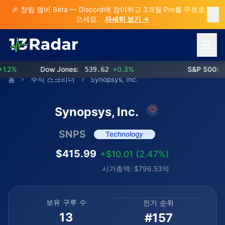
🎉 창립 멤버 Beta — Discord에 참여하고 3개월 Pro를 무료로 받
으세요.
자세히 보기 →
메뉴 열
2%
Dow Jones:
539.62
+0.3%
S&P 500:
77
홈
주식 스크리너
Synopsys, Inc.
Synopsys, Inc.
SNPS
Technology
$415.99
+$10.01 (2.47%)
시가총액: $796.53억
보유 구루 수
인기 순위
13
#157