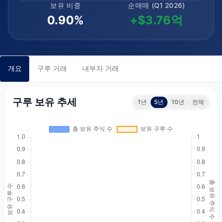
보유 비중
순매매 (Q1 2026)
0.90%
+$3.76억
개요
구루 거래
내부자 거래
구루 보유 추세
1년
5년
10년
전체