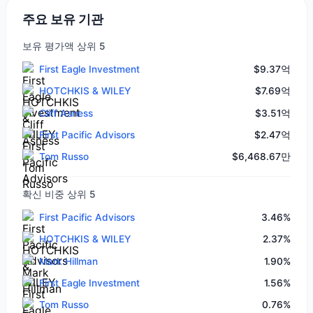
주요 보유 기관
보유 평가액 상위 5
First Eagle Investment
$9.37억
HOTCHKIS & WILEY
$7.69억
Cliff Asness
$3.51억
First Pacific Advisors
$2.47억
Tom Russo
$6,468.67만
확신 비중 상위 5
First Pacific Advisors
3.46%
HOTCHKIS & WILEY
2.37%
Mark Hillman
1.90%
First Eagle Investment
1.56%
Tom Russo
0.76%