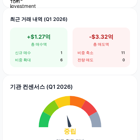
최근 거래 내역 (Q1 2026)
+$1.27억
-$3.32억
총 매수액
총 매도액
신규 매수
1
비중 축소
11
비중 확대
6
전량 매도
0
기관 컨센서스 (Q1 2026)
중립