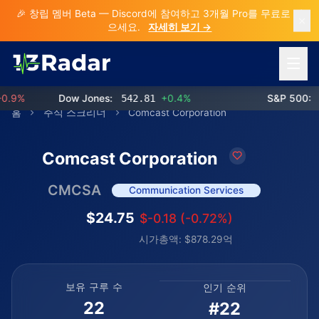
🎉 창립 멤버 Beta — Discord에 참여하고 3개월 Pro를 무료로 받
으세요.
자세히 보기 →
메뉴 열
9%
Dow Jones:
542.81
+0.4%
S&P 500:
76
홈
주식 스크리너
Comcast Corporation
Comcast Corporation
CMCSA
Communication Services
$24.75
$-0.18 (-0.72%)
시가총액: $878.29억
보유 구루 수
인기 순위
22
#22