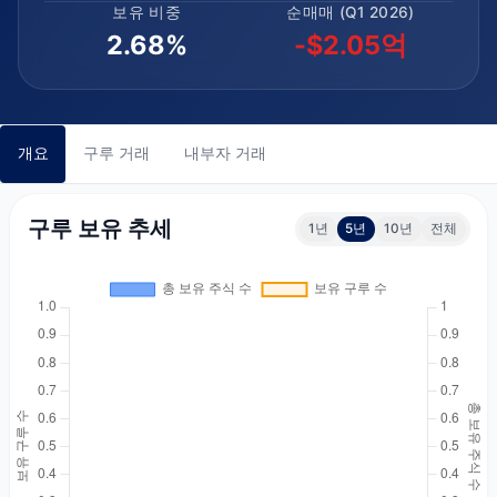
보유 비중
순매매 (Q1 2026)
2.68%
-$2.05억
개요
구루 거래
내부자 거래
구루 보유 추세
1년
5년
10년
전체