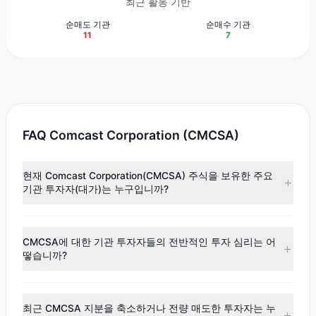
최근 활동 기반
순매도 기관
순매수 기관
11
7
FAQ Comcast Corporation (CMCSA)
현재 Comcast Corporation(CMCSA) 주식을 보유한 주요
기관 투자자(대가)는 누구입니까?
주요 보유자로는
First Eagle Investment
($9.37억),
HOTCHKIS & WILEY
($7.69억),
Cliff Asness
($3.51억) 등이
CMCSA에 대한 기관 투자자들의 전반적인 투자 심리는 어
있습니다. 최신 공시 데이터에 따르면, 총 22명의 투자 대가가
떻습니까?
이 주식을 보유하고 있으며, 총 보유 주식 수는 약 9,515.13만
주입니다.
최신
13F
데이터에 따르면, 전반적인 투자 심리는
매도 우위
(순매도)
로 나타났습니다. 해당 분기 동안 $2.05억의 자금이
최근 CMCSA 지분을 축소하거나 전량 매도한 투자자는 누