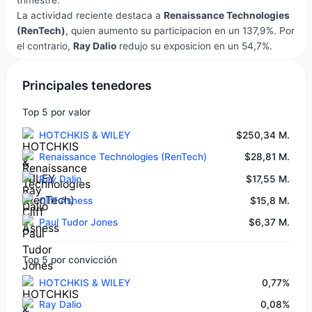
trimestre.
La actividad reciente destaca a
Renaissance Technologies
(RenTech)
, quien aumento su participacion en un 137,9%. Por
el contrario,
Ray Dalio
redujo su exposicion en un 54,7%.
Principales tenedores
Top 5 por valor
HOTCHKIS & WILEY
$250,34 M.
Renaissance Technologies (RenTech)
$28,81 M.
Ray Dalio
$17,55 M.
Cliff Asness
$15,8 M.
Paul Tudor Jones
$6,37 M.
Top 5 por convicción
HOTCHKIS & WILEY
0,77%
Ray Dalio
0,08%