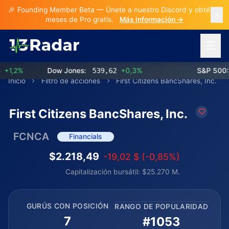
🎉 Founding Member Beta — Únete a nuestro Discord y obtén 3
meses de Pro gratis.
Más información →
Abrir 
1,2%
Dow Jones:
539,62
+0,3%
S&P 500:
7
Inicio
Filtro de acciones
First Citizens BancShares, Inc.
First Citizens BancShares, Inc.
FCNCA
Financials
$2.218,49
-19,02 $ (-0,85%)
Capitalización bursátil: $25.270 M.
GURÚS CON POSICIÓN
RANGO DE POPULARIDAD
7
#1053