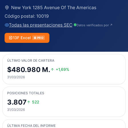
New York 1285 Avenue Of The Americas
Código postal:
10019
Todas las presentaciones SEC
·
Datos verificados por ↗
13F Excel
PRO
ÚLTIMO VALOR DE CARTERA
$480.980 M.
+1,69%
31/03/2026
POSICIONES TOTALES
3.807
522
31/03/2026
ÚLTIMA FECHA DEL INFORME