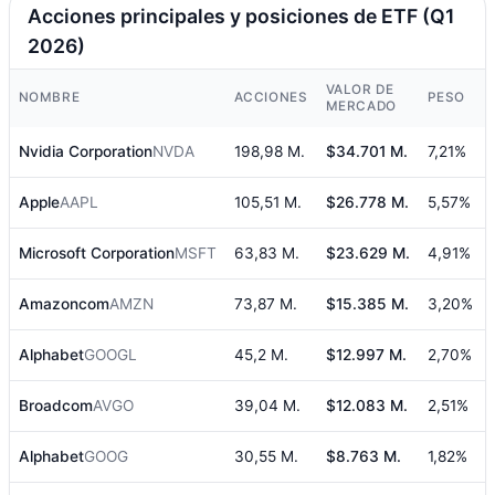
Acciones principales y posiciones de ETF (Q1
2026)
VALOR DE
NOMBRE
ACCIONES
PESO
MERCADO
Nvidia Corporation
NVDA
198,98 M.
$34.701 M.
7,21%
Apple
AAPL
105,51 M.
$26.778 M.
5,57%
Microsoft Corporation
MSFT
63,83 M.
$23.629 M.
4,91%
Amazoncom
AMZN
73,87 M.
$15.385 M.
3,20%
Alphabet
GOOGL
45,2 M.
$12.997 M.
2,70%
Broadcom
AVGO
39,04 M.
$12.083 M.
2,51%
Alphabet
GOOG
30,55 M.
$8.763 M.
1,82%