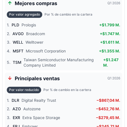
Mejores compras
Q1 2026
Por valor agregado
Por % de cambio en la cartera
1.
PLD
Prologis
+$1.799 M.
2.
AVGO
Broadcom
+$1.747 M.
3.
WELL
Welltower
+$1.611 M.
4.
MSFT
Microsoft Corporation
+$1.355 M.
Taiwan Semiconductor Manufacturing
+$1.247
5.
TSM
Company Limited
M.
Principales ventas
Q1 2026
Por valor reducido
Por % de cambio en la cartera
1.
DLR
Digital Realty Trust
−$867,04 M.
2.
AZO
Autozone
−$452,76 M.
3.
EXR
Extra Space Storage
−$279,45 M.
4.
ERJ
Embraer
−$245,71 M.