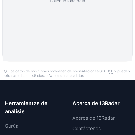
Los datos de posiciones provienen de presentaciones SEC
13F
y pueden
retrasarse hasta 45 días. ·
Aviso sobre los datos
Herramientas de
Acerca de 13Radar
análisis
Acerca de 13Radar
Gurús
Contáctenos