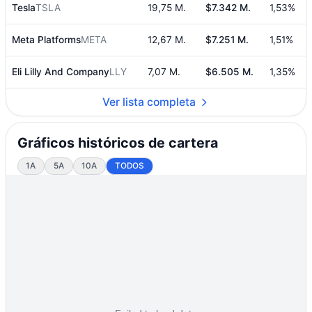
Tesla
TSLA
19,75 M.
$7.342 M.
1,53%
Meta Platforms
META
12,67 M.
$7.251 M.
1,51%
Eli Lilly And Company
LLY
7,07 M.
$6.505 M.
1,35%
Ver lista completa
Gráficos históricos de cartera
1A
5A
10A
TODOS