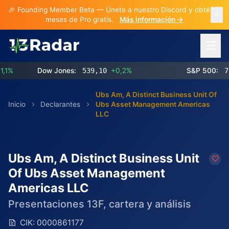
🎉 Founding Member Beta — Únete a nuestro Discord y obtén 3
meses de Pro gratis.
Más información →
Abrir 
Dow Jones:
539,10
+0,2%
S&P 500:
773,0
Ubs Am, A Distinct Business Unit Of
Inicio
Declarantes
Ubs Asset Management Americas
LLC
Ubs Am, A Distinct Business Unit
Of Ubs Asset Management
Americas LLC
Presentaciones 13F, cartera y análisis
CIK:
0000861177