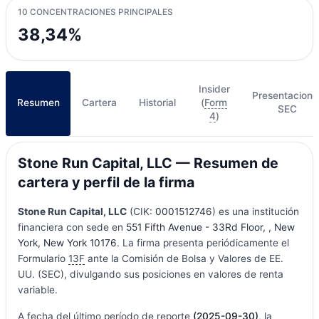
10 CONCENTRACIONES PRINCIPALES
38,34%
Insider
Presentacione
Resumen
Cartera
Historial
(
Form
SEC
4
)
Stone Run Capital, LLC — Resumen de
cartera y perfil de la firma
Stone Run Capital, LLC
(CIK:
0001512746
) es una institución
financiera con sede en
551 Fifth Avenue - 33Rd Floor, , New
York, New York 10176
. La firma presenta periódicamente el
Formulario
13F
ante la Comisión de Bolsa y Valores de EE.
UU. (SEC), divulgando sus posiciones en valores de renta
variable.
A fecha del último período de reporte
(2025-09-30)
, la