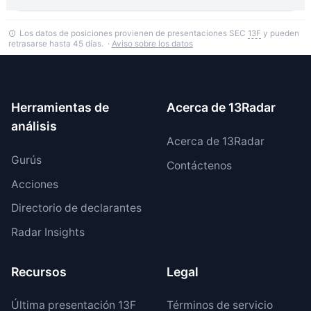
Los datos de posiciones provienen de presentaciones SEC
13F
y pueden
retrasarse hasta 45 días. ·
Aviso sobre los datos
Herramientas de
Acerca de 13Radar
análisis
Acerca de 13Radar
Gurús
Contáctenos
Acciones
Directorio de declarantes
Radar Insights
Recursos
Legal
Última presentación 13F
Términos de servicio