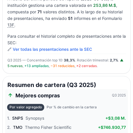
institución gestiona una cartera valorada en
253,86 M.$
,
compuesta por
71
valores distintos. A lo largo de su historial
de presentaciones, ha enviado
51
informes en el Formulario
13F
.
Para consultar el historial completo de presentaciones ante la
SEC:
🔗
Ver todas las presentaciones ante la SEC
Q3 2025 — Concentración top 10:
38,3%
. Rotación trimestral:
2,7%
.
▲
5 nuevas
,
+13 ampliadas
,
−31 reducidas
,
×2 cerradas
.
Resumen de cartera (Q3 2025)
Mejores compras
Q3 2025
Por valor agregado
Por % de cambio en la cartera
1.
SNPS
Synopsys
+$3,08 M.
2.
TMO
Thermo Fisher Scientific
+$746.930,77