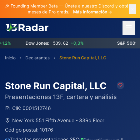
🎉 Founding Member Beta — Únete a nuestro Discord y obtén 3
meses de Pro gratis.
Más información →
Abrir 
%
Dow Jones:
539,62
+0,3%
S&P 500:
773
Inicio
Declarantes
Stone Run Capital, LLC
Stone Run Capital, LLC
Presentaciones 13F, cartera y análisis
CIK:
0001512746
New York 551 Fifth Avenue - 33Rd Floor
Código postal:
10176
Todas las presentaciones SEC
·
Datos verificados por ↗