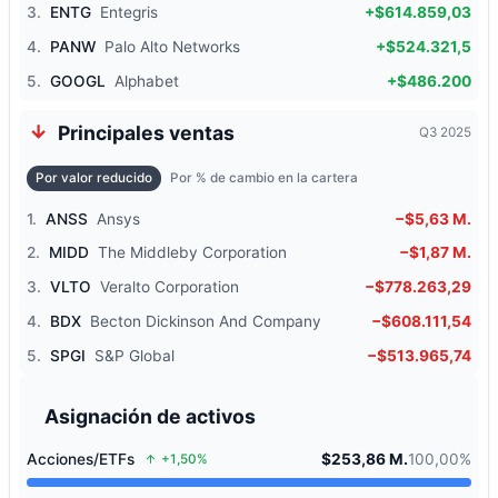
3.
ENTG
Entegris
+$614.859,03
4.
PANW
Palo Alto Networks
+$524.321,5
5.
GOOGL
Alphabet
+$486.200
Principales ventas
Q3 2025
Por valor reducido
Por % de cambio en la cartera
1.
ANSS
Ansys
−$5,63 M.
2.
MIDD
The Middleby Corporation
−$1,87 M.
3.
VLTO
Veralto Corporation
−$778.263,29
4.
BDX
Becton Dickinson And Company
−$608.111,54
5.
SPGI
S&P Global
−$513.965,74
Asignación de activos
Acciones/ETFs
$253,86 M.
100,00%
+1,50%