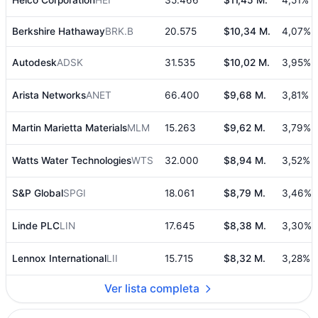
Berkshire Hathaway
BRK.B
20.575
$10,34 M.
4,07%
Autodesk
ADSK
31.535
$10,02 M.
3,95%
Arista Networks
ANET
66.400
$9,68 M.
3,81%
Martin Marietta Materials
MLM
15.263
$9,62 M.
3,79%
Watts Water Technologies
WTS
32.000
$8,94 M.
3,52%
S&P Global
SPGI
18.061
$8,79 M.
3,46%
Linde PLC
LIN
17.645
$8,38 M.
3,30%
Lennox International
LII
15.715
$8,32 M.
3,28%
Ver lista completa