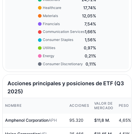
17,74%
Healthcare
12,05%
Materials
7,54%
Financials
1,66%
Communication Services
1,56%
Consumer Staples
0,97%
Utilities
0,21%
Energy
0,11%
Consumer Discretionary
Acciones principales y posiciones de ETF (Q3
2025)
VALOR DE
NOMBRE
ACCIONES
PESO
MERCADO
Amphenol Corporation
APH
95.320
$11,8 M.
4,65%
Heico Corporation
HEI
35.466
$11,45 M.
4,51%