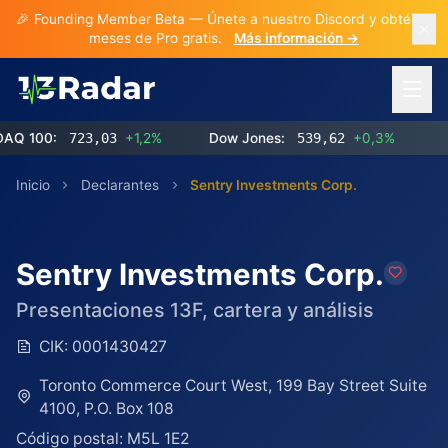
🎉 Founding Member Beta — Únete a nuestro Discord y obtén 3
meses de Pro gratis.
Más información →
Abrir 
00:
723,03
+1,2%
Dow Jones:
539,62
+0,3%
Inicio
Declarantes
Sentry Investments Corp.
Sentry Investments Corp.
Presentaciones 13F, cartera y análisis
CIK:
0001430427
Toronto Commerce Court West, 199 Bay Street Suite
4100, P.O. Box 108
Código postal:
M5L 1E2