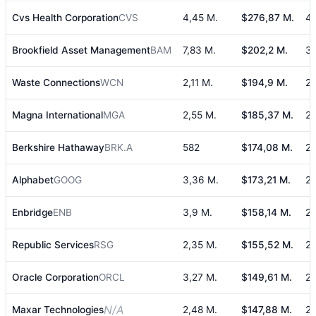
Cvs Health Corporation
CVS
4,45 M.
$276,87 M.
4,
Brookfield Asset Management
BAM
7,83 M.
$202,2 M.
3
Waste Connections
WCN
2,11 M.
$194,9 M.
2,
Magna International
MGA
2,55 M.
$185,37 M.
2
Berkshire Hathaway
BRK.A
582
$174,08 M.
2
Alphabet
GOOG
3,36 M.
$173,21 M.
2
Enbridge
ENB
3,9 M.
$158,14 M.
2
Republic Services
RSG
2,35 M.
$155,52 M.
2
Oracle Corporation
ORCL
3,27 M.
$149,61 M.
2
N/A
Maxar Technologies
2,48 M.
$147,88 M.
2,