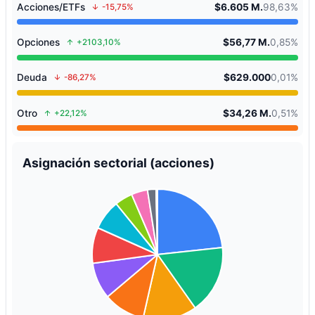
Acciones/ETFs
$6.605 M.
98,63%
-15,75%
Opciones
$56,77 M.
0,85%
+2103,10%
Deuda
$629.000
0,01%
-86,27%
Otro
$34,26 M.
0,51%
+22,12%
Asignación sectorial (acciones)