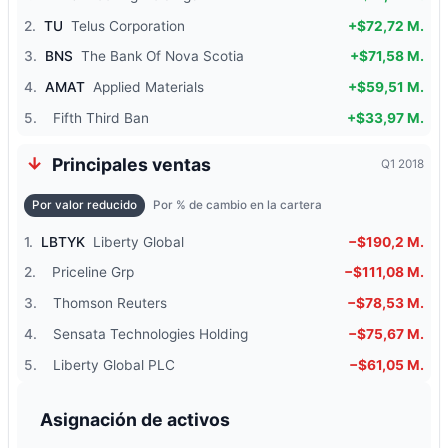
2.
TU
Telus Corporation
+$72,72 M.
3.
BNS
The Bank Of Nova Scotia
+$71,58 M.
4.
AMAT
Applied Materials
+$59,51 M.
5.
Fifth Third Ban
+$33,97 M.
Principales ventas
Q1 2018
Por valor reducido
Por % de cambio en la cartera
1.
LBTYK
Liberty Global
−$190,2 M.
2.
Priceline Grp
−$111,08 M.
3.
Thomson Reuters
−$78,53 M.
4.
Sensata Technologies Holding
−$75,67 M.
5.
Liberty Global PLC
−$61,05 M.
Asignación de activos