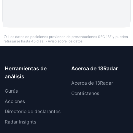
Los datos de posiciones provienen de presentaciones SEC
13F
y pueden
retrasarse hasta 45 días. ·
Aviso sobre los datos
Herramientas de
Acerca de 13Radar
análisis
Acerca de 13Radar
Gurús
Contáctenos
Acciones
Directorio de declarantes
Radar Insights