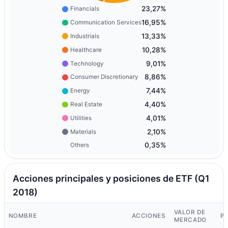
23,27%
Financials
16,95%
Communication Services
13,33%
Industrials
10,28%
Healthcare
9,01%
Technology
8,86%
Consumer Discretionary
7,44%
Energy
4,40%
Real Estate
4,01%
Utilities
2,10%
Materials
0,35%
Others
Acciones principales y posiciones de ETF (Q1
2018)
VALOR DE
NOMBRE
ACCIONES
P
MERCADO