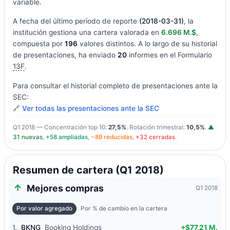
variable.
A fecha del último período de reporte
(2018-03-31)
, la
institución gestiona una cartera valorada en
6.696 M.$
,
compuesta por
196
valores distintos. A lo largo de su historial
de presentaciones, ha enviado
20
informes en el Formulario
13F
.
Para consultar el historial completo de presentaciones ante la
SEC:
🔗
Ver todas las presentaciones ante la SEC
Q1 2018 — Concentración top 10:
27,5%
. Rotación trimestral:
10,5%
.
▲
31 nuevas
,
+58 ampliadas
,
−89 reducidas
,
×32 cerradas
.
Resumen de cartera (Q1 2018)
Mejores compras
Q1 2018
Por valor agregado
Por % de cambio en la cartera
1.
BKNG
Booking Holdings
+$77,21 M.