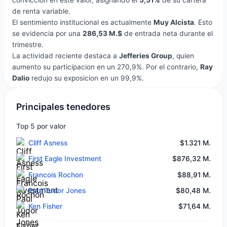
conviccion en este valor, asignando el
5,51%
de su cartera
de renta variable.
El sentimiento institucional es actualmente
Muy Alcista
. Esto
se evidencia por una
286,53 M.$
de entrada neta durante el
trimestre.
La actividad reciente destaca a
Jefferies Group
, quien
aumento su participacion en un 270,9%. Por el contrario,
Ray
Dalio
redujo su exposicion en un 99,9%.
Principales tenedores
Top 5 por valor
Cliff Asness
$1.321 M.
First Eagle Investment
$876,32 M.
Francois Rochon
$88,91 M.
Paul Tudor Jones
$80,48 M.
Ken Fisher
$71,64 M.