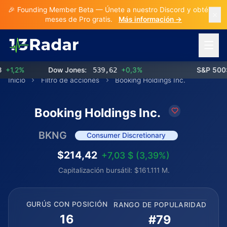
🎉 Founding Member Beta — Únete a nuestro Discord y obtén 3
meses de Pro gratis.
Más información →
Abrir 
1,2%
Dow Jones:
539,62
+0,3%
S&P 500:
7
Inicio
Filtro de acciones
Booking Holdings Inc.
Booking Holdings Inc.
BKNG
Consumer Discretionary
$214,42
+7,03 $ (3,39%)
Capitalización bursátil: $161.111 M.
GURÚS CON POSICIÓN
RANGO DE POPULARIDAD
16
#79