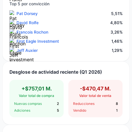
Top 5 por convicción
Pat Dorsey
5,51%
David Rolfe
4,80%
Francois Rochon
3,26%
First Eagle Investment
1,46%
Jeff Auxier
1,29%
Desglose de actividad reciente (Q1 2026)
+$757,01 M.
-$470,47 M.
Valor total de compra
Valor total de venta
Nuevas compras
2
Reducciones
8
Adiciones
5
Vendido
1