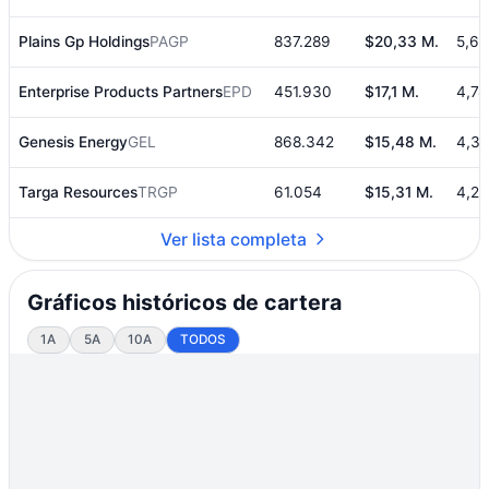
Plains Gp Holdings
PAGP
837.289
$20,33 M.
5,6
Enterprise Products Partners
EPD
451.930
$17,1 M.
4,7
Genesis Energy
GEL
868.342
$15,48 M.
4,3
Targa Resources
TRGP
61.054
$15,31 M.
4,2
Ver lista completa
Gráficos históricos de cartera
1A
5A
10A
TODOS