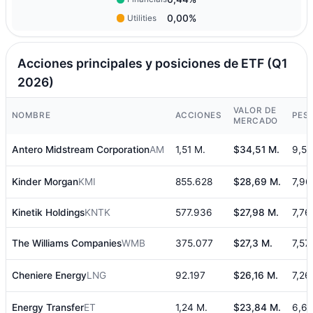
0,00%
Utilities
Acciones principales y posiciones de ETF (Q1
2026)
VALOR DE
NOMBRE
ACCIONES
PES
MERCADO
Antero Midstream Corporation
AM
1,51 M.
$34,51 M.
9,5
Kinder Morgan
KMI
855.628
$28,69 M.
7,9
Kinetik Holdings
KNTK
577.936
$27,98 M.
7,7
The Williams Companies
WMB
375.077
$27,3 M.
7,57
Cheniere Energy
LNG
92.197
$26,16 M.
7,2
Energy Transfer
ET
1,24 M.
$23,84 M.
6,6