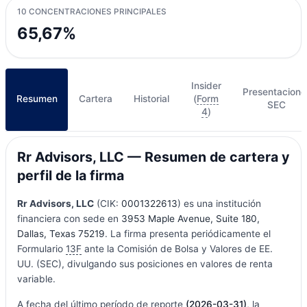
10 CONCENTRACIONES PRINCIPALES
65,67%
Insider
Presentacione
Resumen
Cartera
Historial
(
Form
SEC
4
)
Rr Advisors, LLC — Resumen de cartera y
perfil de la firma
Rr Advisors, LLC
(CIK:
0001322613
) es una institución
financiera con sede en
3953 Maple Avenue, Suite 180,
Dallas, Texas 75219
. La firma presenta periódicamente el
Formulario
13F
ante la Comisión de Bolsa y Valores de EE.
UU. (SEC), divulgando sus posiciones en valores de renta
variable.
A fecha del último período de reporte
(2026-03-31)
, la