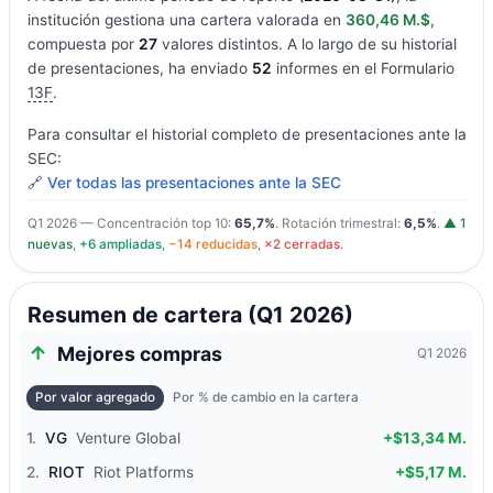
institución gestiona una cartera valorada en
360,46 M.$
,
compuesta por
27
valores distintos. A lo largo de su historial
de presentaciones, ha enviado
52
informes en el Formulario
13F
.
Para consultar el historial completo de presentaciones ante la
SEC:
🔗
Ver todas las presentaciones ante la SEC
Q1 2026 — Concentración top 10:
65,7%
. Rotación trimestral:
6,5%
.
▲ 1
nuevas
,
+6 ampliadas
,
−14 reducidas
,
×2 cerradas
.
Resumen de cartera (Q1 2026)
Mejores compras
Q1 2026
Por valor agregado
Por % de cambio en la cartera
1.
VG
Venture Global
+$13,34 M.
2.
RIOT
Riot Platforms
+$5,17 M.