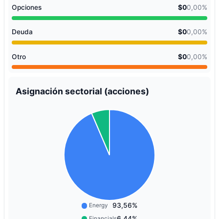
Opciones
$0
0,00%
Deuda
$0
0,00%
Otro
$0
0,00%
Asignación sectorial (acciones)
93,56%
Energy
6,44%
Financials