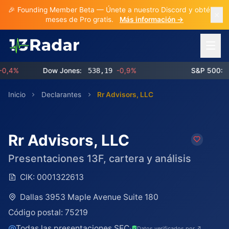
🎉 Founding Member Beta — Únete a nuestro Discord y obtén 3
meses de Pro gratis.
Más información →
Abrir 
4%
Dow Jones:
538,19
-0,9%
S&P 500:
768
Inicio
Declarantes
Rr Advisors, LLC
Rr Advisors, LLC
Presentaciones 13F, cartera y análisis
CIK:
0001322613
Dallas 3953 Maple Avenue Suite 180
Código postal:
75219
Todas las presentaciones SEC
·
Datos verificados por ↗