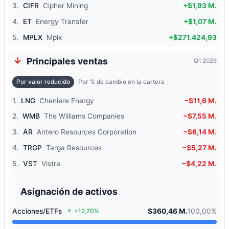
3.
CIFR
Cipher Mining
+$1,93 M.
4.
ET
Energy Transfer
+$1,07 M.
5.
MPLX
Mplx
+$271.424,93
Principales ventas
Q1 2026
Por valor reducido
Por % de cambio en la cartera
1.
LNG
Cheniere Energy
−$11,6 M.
2.
WMB
The Williams Companies
−$7,55 M.
3.
AR
Antero Resources Corporation
−$6,14 M.
4.
TRGP
Targa Resources
−$5,27 M.
5.
VST
Vistra
−$4,22 M.
Asignación de activos
Acciones/ETFs
$360,46 M.
100,00%
+12,70%