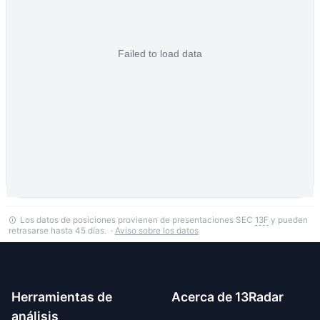
Los datos de posiciones provienen de presentaciones SEC
13F
y pueden
retrasarse hasta 45 días. ·
Aviso sobre los datos
Herramientas de
Acerca de 13Radar
análisis