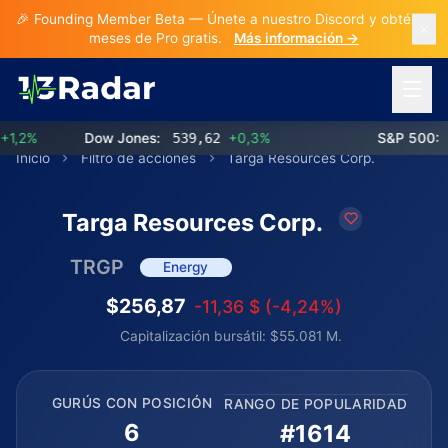
🎉 Founding Member Beta — Únete a nuestro Discord y obtén 3
meses de Pro gratis.
Más información →
Abrir 
2%
Dow Jones:
539,62
+0,3%
S&P 500:
77
Inicio
Filtro de acciones
Targa Resources Corp.
Targa Resources Corp.
TRGP
Energy
$256,87
-11,36 $ (-4,24%)
Capitalización bursátil: $55.081 M.
GURÚS CON POSICIÓN
RANGO DE POPULARIDAD
6
#1614