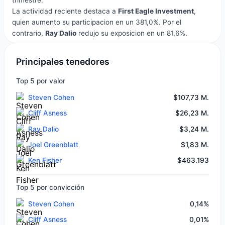
trimestre.
La actividad reciente destaca a
First Eagle Investment
,
quien aumento su participacion en un 381,0%. Por el
contrario,
Ray Dalio
redujo su exposicion en un 81,6%.
Principales tenedores
Top 5 por valor
Steven Cohen
$107,73 M.
Cliff Asness
$26,23 M.
Ray Dalio
$3,24 M.
Joel Greenblatt
$1,83 M.
Ken Fisher
$463.193
Top 5 por convicción
Steven Cohen
0,14%
Cliff Asness
0,01%