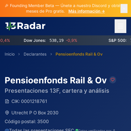
🎉 Founding Member Beta — Únete a nuestro Discord y obtén 3
meses de Pro gratis.
Más información →
Abrir 
%
Dow Jones:
538,19
-0,9%
S&P 500:
768,
Inicio
Declarantes
Pensioenfonds Rail & Ov
Pensioenfonds Rail & Ov
Presentaciones 13F, cartera y análisis
CIK:
0001218761
Utrecht P O Box 2030
Código postal:
3500
Todas las presentaciones SEC
·
Datos verificados por ↗