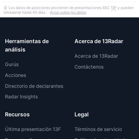
Los datos de posiciones provienen de presentaciones SEC
13F
y pueden
retrasarse hasta 45 días. ·
Aviso sobre los datos
Herramientas de
Acerca de 13Radar
análisis
Acerca de 13Radar
Gurús
Contáctenos
Acciones
Directorio de declarantes
Radar Insights
Recursos
Legal
Última presentación 13F
Términos de servicio