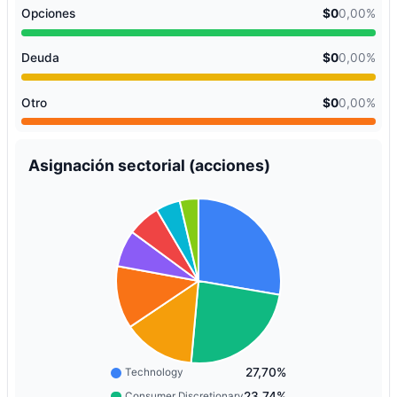
Opciones
$0
0,00%
Deuda
$0
0,00%
Otro
$0
0,00%
Asignación sectorial (acciones)
27,70%
Technology
23,74%
Consumer Discretionary