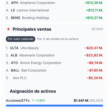
3.
APH
Amphenol Corporation
+$13,26 M.
4.
LII
Lennox International
+$12,11 M.
5.
BKNG
Booking Holdings
+$10,27 M.
Principales ventas
Q3 2024
Por valor reducido
Por % de cambio en la cartera
1.
ULTA
Ulta Beauty
−$25,57 M.
2.
ALB
Albemarle Corporation
−$22,82 M.
3.
ATO
Atmos Energy Corporation
−$9,74 M.
4.
BALL
Ball Corporation
−$7,85 M.
5.
Aon PLC
−$5,26 M.
Asignación de activos
Acciones/ETFs
$1.441 M.
100,00%
+7,95%