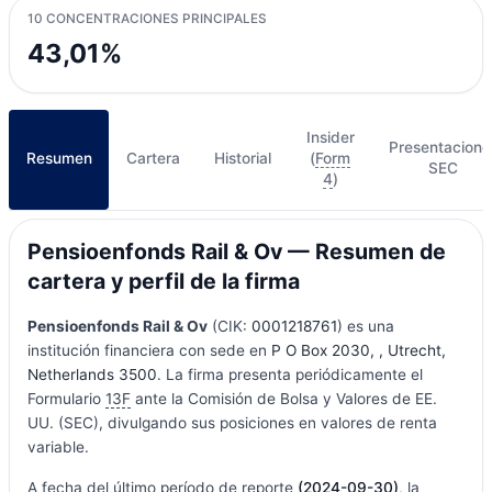
10 CONCENTRACIONES PRINCIPALES
43,01%
Insider
Presentacione
Resumen
Cartera
Historial
(
Form
SEC
4
)
Pensioenfonds Rail & Ov — Resumen de
cartera y perfil de la firma
Pensioenfonds Rail & Ov
(CIK:
0001218761
) es una
institución financiera con sede en
P O Box 2030, , Utrecht,
Netherlands 3500
. La firma presenta periódicamente el
Formulario
13F
ante la Comisión de Bolsa y Valores de EE.
UU. (SEC), divulgando sus posiciones en valores de renta
variable.
A fecha del último período de reporte
(2024-09-30)
, la