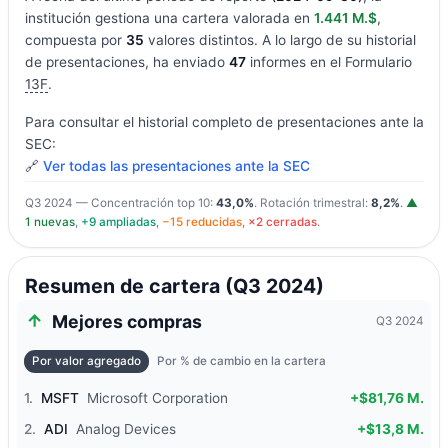
institución gestiona una cartera valorada en
1.441 M.$
,
compuesta por
35
valores distintos. A lo largo de su historial
de presentaciones, ha enviado
47
informes en el Formulario
13F
.
Para consultar el historial completo de presentaciones ante la
SEC:
🔗
Ver todas las presentaciones ante la SEC
Q3 2024 — Concentración top 10:
43,0%
. Rotación trimestral:
8,2%
.
▲
1 nuevas
,
+9 ampliadas
,
−15 reducidas
,
×2 cerradas
.
Resumen de cartera (Q3 2024)
Mejores compras
Q3 2024
Por valor agregado
Por % de cambio en la cartera
1.
MSFT
Microsoft Corporation
+$81,76 M.
2.
ADI
Analog Devices
+$13,8 M.