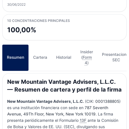
30/06/2022
10 CONCENTRACIONES PRINCIPALES
100,00%
Insider
Presentacione
Resumen
Cartera
Historial
(
Form
SEC
4
)
New Mountain Vantage Advisers, L.L.C.
— Resumen de cartera y perfil de la firma
New Mountain Vantage Advisers, L.L.C.
(CIK:
0001388805
)
es una institución financiera con sede en
787 Seventh
Avenue, 49Th Floor, New York, New York 10019
. La firma
presenta periódicamente el Formulario
13F
ante la Comisión
de Bolsa y Valores de EE. UU. (SEC), divulgando sus