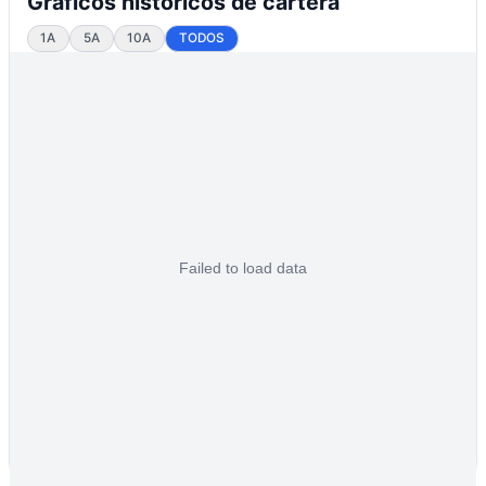
Gráficos históricos de cartera
1A
5A
10A
TODOS