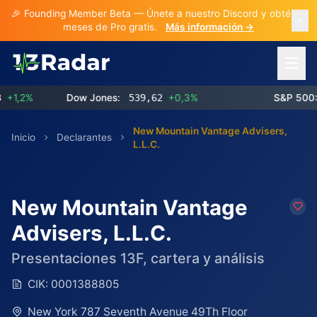
🎉 Founding Member Beta — Únete a nuestro Discord y obtén 3
meses de Pro gratis.
Más información →
Abrir 
,2%
Dow Jones:
539,62
+0,3%
S&P 500:
7
New Mountain Vantage Advisers,
Inicio
Declarantes
L.L.C.
New Mountain Vantage
Advisers, L.L.C.
Presentaciones 13F, cartera y análisis
CIK:
0001388805
New York 787 Seventh Avenue 49Th Floor