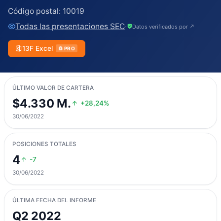
Código postal:
10019
Todas las presentaciones SEC
·
Datos verificados por ↗
13F Excel
PRO
ÚLTIMO VALOR DE CARTERA
$4.330 M.
+28,24%
30/06/2022
POSICIONES TOTALES
4
-7
30/06/2022
ÚLTIMA FECHA DEL INFORME
Q2 2022