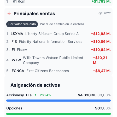
1.
R1 Rcm
+$1.763 M.
Principales ventas
Q2 2022
Por valor reducido
Por % de cambio en la cartera
1.
LSXMA
Liberty Siriusxm Group Series A
−$12,98 M.
2.
FIS
Fidelity National Information Services
−$10,86 M.
3.
FI
Fiserv
−$10,64 M.
Willis Towers Watson Public Limited
−$10,21
4.
WTW
Company
M.
5.
FCNCA
First Citizens Bancshares
−$8,47 M.
Asignación de activos
Acciones/ETFs
$4.330 M.
100,00%
+28,24%
Opciones
$0
0,00%