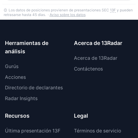
Los datos de posiciones provienen de presentaciones SEC
13F
y pueden
retrasarse hasta 45 días. ·
Aviso sobre los datos
Herramientas de
Acerca de 13Radar
análisis
Acerca de 13Radar
Gurús
Contáctenos
Acciones
Directorio de declarantes
Radar Insights
Recursos
Legal
Última presentación 13F
Términos de servicio