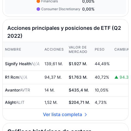
0,00%
Financials
0,00%
Consumer Discretionary
Acciones principales y posiciones de ETF (Q2
2022)
VALOR DE
NOMBRE
ACCIONES
PESO
CAMBIA
MERCADO
N/A
Signify Health
139,61 M.
$1.927 M.
44,49%
N/A
R1 Rcm
94,37 M.
$1.763 M.
40,72%
▲ 94.37
Avantor
AVTR
14 M.
$435,4 M.
10,05%
Alight
ALIT
1,52 M.
$204,71 M.
4,73%
Ver lista completa