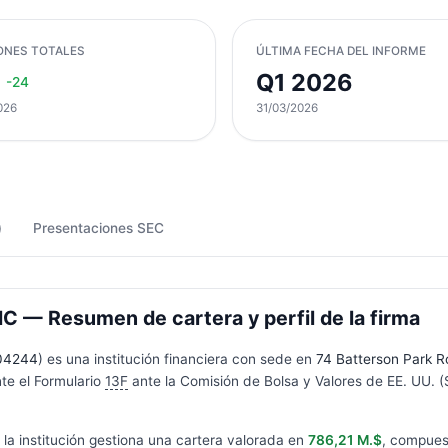
ONES TOTALES
ÚLTIMA FECHA DEL INFORME
Q1 2026
-24
026
31/03/2026
)
Presentaciones SEC
— Resumen de cartera y perfil de la firma
04244
) es una institución financiera con sede en
74 Batterson Park R
te el Formulario
13F
ante la Comisión de Bolsa y Valores de EE. UU. (
, la institución gestiona una cartera valorada en
786,21 M.$
, compues