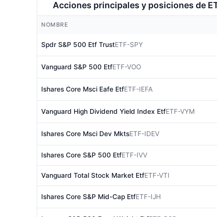
Acciones principales y posiciones de E
NOMBRE
Spdr S&P 500 Etf Trust
ETF-SPY
Vanguard S&P 500 Etf
ETF-VOO
Ishares Core Msci Eafe Etf
ETF-IEFA
Vanguard High Dividend Yield Index Etf
ETF-VYM
Ishares Core Msci Dev Mkts
ETF-IDEV
Ishares Core S&P 500 Etf
ETF-IVV
Vanguard Total Stock Market Etf
ETF-VTI
Ishares Core S&P Mid-Cap Etf
ETF-IJH