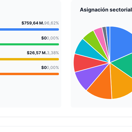
Asignación sectorial
$759,64 M.
96,62%
$0
0,00%
$26,57 M.
3,38%
$0
0,00%