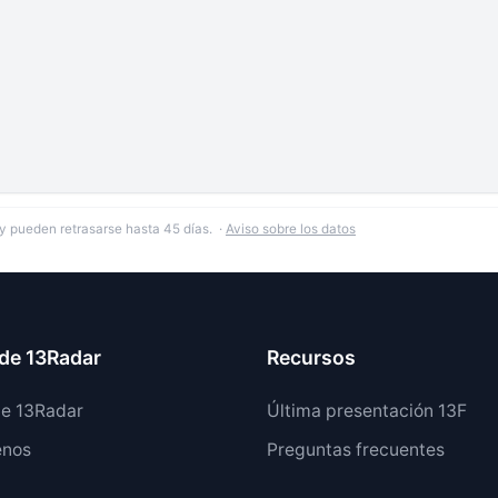
y pueden retrasarse hasta 45 días. ·
Aviso sobre los datos
de 13Radar
Recursos
de 13Radar
Última presentación 13F
enos
Preguntas frecuentes