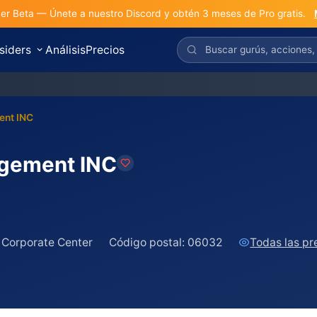
r Beta — Únete a nuestro Discord y obtén 3 meses de Pro gratis.
nsiders
Análisis
Precios
S&
ent INC
gement INC
 Corporate Center
Código postal:
06032
Todas las p