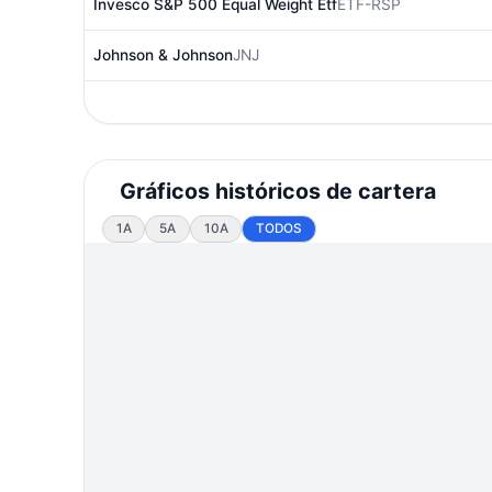
Invesco S&P 500 Equal Weight Etf
ETF-RSP
Johnson & Johnson
JNJ
Gráficos históricos de cartera
1A
5A
10A
TODOS