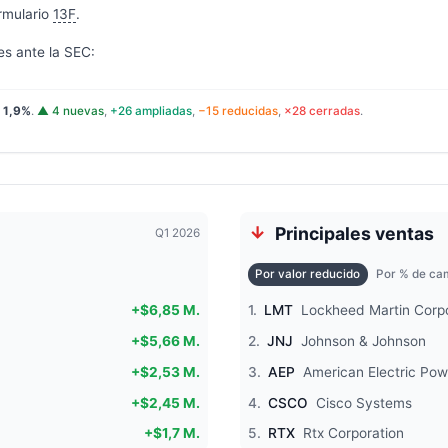
rmulario
13F
.
es ante la SEC:
:
1,9%
.
▲ 4 nuevas
,
+26 ampliadas
,
−15 reducidas
,
×28 cerradas
.
Principales ventas
Q1 2026
Por valor reducido
Por % de cam
+$6,85 M.
1.
LMT
Lockheed Martin Corp
+$5,66 M.
2.
JNJ
Johnson & Johnson
+$2,53 M.
3.
AEP
American Electric Po
+$2,45 M.
4.
CSCO
Cisco Systems
+$1,7 M.
5.
RTX
Rtx Corporation