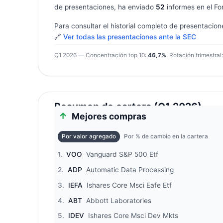
de presentaciones, ha enviado
52
informes en el Fo
Para consultar el historial completo de presentacion
🔗
Ver todas las presentaciones ante la SEC
Q1 2026 — Concentración top 10:
46,7%
. Rotación trimestral
Resumen de cartera (Q1 2026)
Mejores compras
Por valor agregado
Por % de cambio en la cartera
1.
VOO
Vanguard S&P 500 Etf
2.
ADP
Automatic Data Processing
3.
IEFA
Ishares Core Msci Eafe Etf
4.
ABT
Abbott Laboratories
5.
IDEV
Ishares Core Msci Dev Mkts