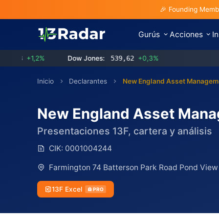
🎉 Founding Membe
Gurús
Acciones
I
+1,2%
Dow Jones:
539,62
+0,3%
Inicio
Declarantes
New England Asset Managem
New England Asset Mana
Presentaciones 13F, cartera y análisis
CIK:
0001004244
Farmington 74 Batterson Park Road Pond View
13F Excel
PRO