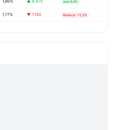
1,86%
▲ 6.875
Add 9,9%
1,77%
▼ 7.150
Reduce -11,2%