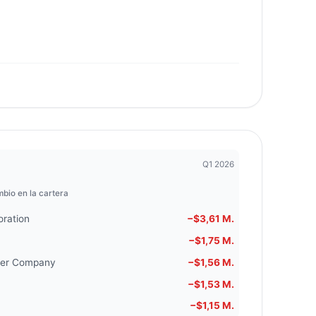
Q1 2026
bio en la cartera
oration
−$3,61 M.
−$1,75 M.
wer Company
−$1,56 M.
−$1,53 M.
−$1,15 M.