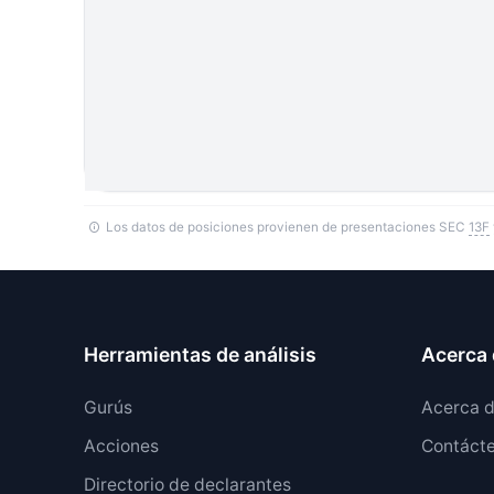
Los datos de posiciones provienen de presentaciones SEC
13F
Herramientas de análisis
Acerca 
Gurús
Acerca 
Acciones
Contáct
Directorio de declarantes