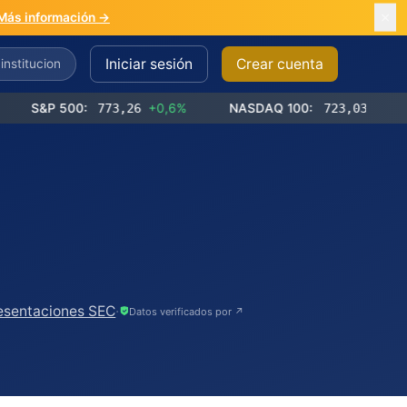
Más información →
Iniciar sesión
Crear cuenta
P 500:
773,26
+0,6%
NASDAQ 100:
723,03
+1,2%
resentaciones SEC
·
Datos verificados por ↗