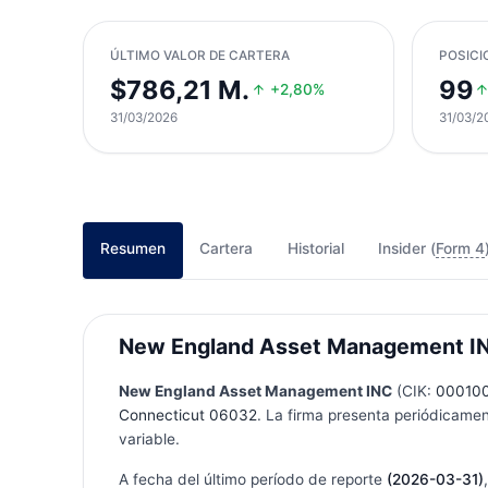
ÚLTIMO VALOR DE CARTERA
POSICI
$786,21 M.
99
+2,80%
31/03/2026
31/03/2
Resumen
Cartera
Historial
Insider (
Form 4
New England Asset Management INC 
New England Asset Management INC
(CIK:
00010
Connecticut 06032
. La firma presenta periódicamen
variable.
A fecha del último período de reporte
(2026-03-31)