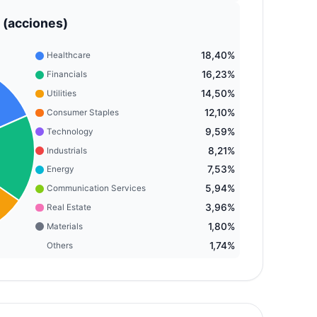
 (acciones)
18,40%
Healthcare
16,23%
Financials
14,50%
Utilities
12,10%
Consumer Staples
9,59%
Technology
8,21%
Industrials
7,53%
Energy
5,94%
Communication Services
3,96%
Real Estate
1,80%
Materials
1,74%
Others