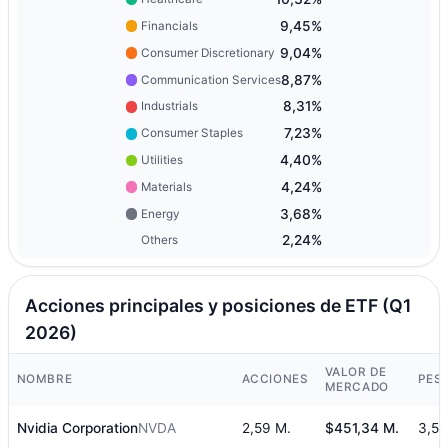
9,45%
Financials
9,04%
Consumer Discretionary
8,87%
Communication Services
8,31%
Industrials
7,23%
Consumer Staples
4,40%
Utilities
4,24%
Materials
3,68%
Energy
2,24%
Others
Acciones principales y posiciones de ETF (Q1
2026)
VALOR DE
NOMBRE
ACCIONES
PES
MERCADO
Nvidia Corporation
NVDA
2,59 M.
$451,34 M.
3,5