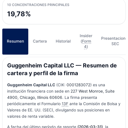
10 CONCENTRACIONES PRINCIPALES
19,78%
Insider
Presentacione
Resumen
Cartera
Historial
(
Form
SEC
4
)
Guggenheim Capital LLC — Resumen de
cartera y perfil de la firma
Guggenheim Capital LLC
(CIK:
0001283072
) es una
institución financiera con sede en
227 West Monroe, Suite
4900, Chicago, Illinois 60606
. La firma presenta
periódicamente el Formulario
13F
ante la Comisión de Bolsa y
Valores de EE. UU. (SEC), divulgando sus posiciones en
valores de renta variable.
A fecha del último período de reporte
(2026-03-31)
, la