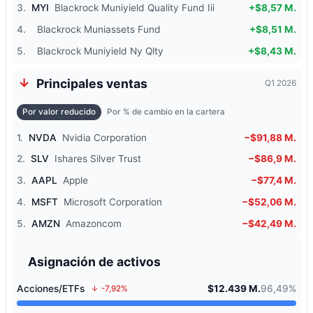
3.
MYI
Blackrock Muniyield Quality Fund Iii
+$8,57 M.
4.
Blackrock Muniassets Fund
+$8,51 M.
5.
Blackrock Muniyield Ny Qlty
+$8,43 M.
Principales ventas
Q1 2026
Por valor reducido
Por % de cambio en la cartera
1.
NVDA
Nvidia Corporation
−$91,88 M.
2.
SLV
Ishares Silver Trust
−$86,9 M.
3.
AAPL
Apple
−$77,4 M.
4.
MSFT
Microsoft Corporation
−$52,06 M.
5.
AMZN
Amazoncom
−$42,49 M.
Asignación de activos
Acciones/ETFs
$12.439 M.
96,49%
-7,92%