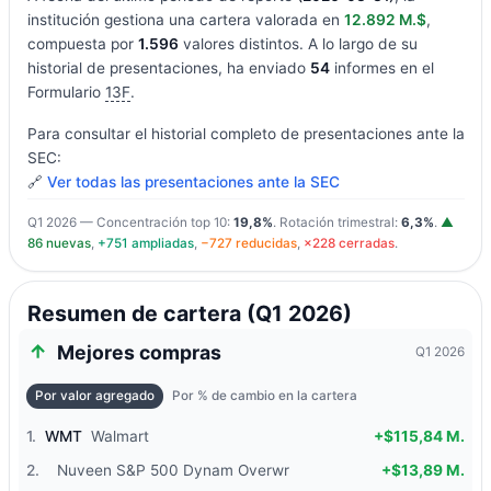
institución gestiona una cartera valorada en
12.892 M.$
,
compuesta por
1.596
valores distintos. A lo largo de su
historial de presentaciones, ha enviado
54
informes en el
Formulario
13F
.
Para consultar el historial completo de presentaciones ante la
SEC:
🔗
Ver todas las presentaciones ante la SEC
Q1 2026 — Concentración top 10:
19,8%
. Rotación trimestral:
6,3%
.
▲
86 nuevas
,
+751 ampliadas
,
−727 reducidas
,
×228 cerradas
.
Resumen de cartera (Q1 2026)
Mejores compras
Q1 2026
Por valor agregado
Por % de cambio en la cartera
1.
WMT
Walmart
+$115,84 M.
2.
Nuveen S&P 500 Dynam Overwr
+$13,89 M.