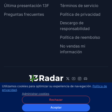
Última presentación 13F
Términos de servicio
Preguntas frecuentes
Política de privacidad
Descargo de
responsabilidad
Política de reembolso
No vendas mi
información
Utilizamos cookies para optimizar su experiencia de navegación.
Política de
© 2026 13Radar. Reservados todos los
privacidad
.
ES
Administrar cookies
derechos.
Rechazar
Aceptar