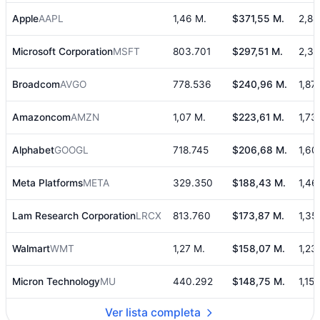
Apple
AAPL
1,46 M.
$371,55 M.
2,8
Microsoft Corporation
MSFT
803.701
$297,51 M.
2,3
Broadcom
AVGO
778.536
$240,96 M.
1,87
Amazoncom
AMZN
1,07 M.
$223,61 M.
1,73
Alphabet
GOOGL
718.745
$206,68 M.
1,6
Meta Platforms
META
329.350
$188,43 M.
1,4
Lam Research Corporation
LRCX
813.760
$173,87 M.
1,35
Walmart
WMT
1,27 M.
$158,07 M.
1,23
Micron Technology
MU
440.292
$148,75 M.
1,15
Ver lista completa