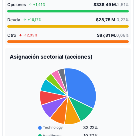
Opciones
$336,49 M.
2,61%
+1,41%
Deuda
$28,75 M.
0,22%
+18,17%
Otro
$87,81 M.
0,68%
-12,03%
Asignación sectorial (acciones)
32,22%
Technology
10,32%
Healthcare