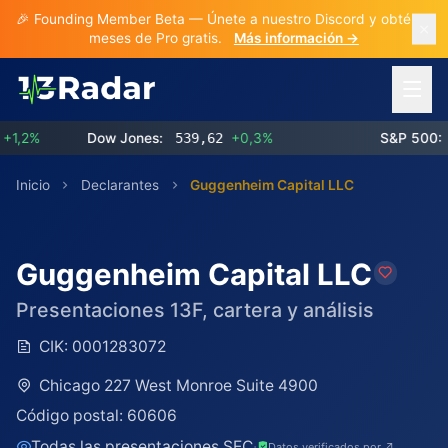
🎉 Founding Member Beta — Únete a nuestro Discord y obtén 3
meses de Pro gratis.
Más información →
Abrir 
2%
Dow Jones:
539,62
+0,3%
S&P 500:
77
Inicio
Declarantes
Guggenheim Capital LLC
Guggenheim Capital LLC
Presentaciones 13F, cartera y análisis
CIK:
0001283072
Chicago 227 West Monroe Suite 4900
Código postal:
60606
Todas las presentaciones SEC
·
Datos verificados por ↗