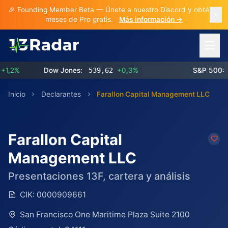
🎉 Founding Member Beta — Únete a nuestro Discord y obtén 3
meses de Pro gratis.
Más información →
Abrir 
2%
Dow Jones:
539,62
+0,3%
S&P 500:
773
Inicio
Declarantes
Farallon Capital Management LLC
Farallon Capital
Management LLC
Presentaciones 13F, cartera y análisis
CIK:
0000909661
San Francisco One Maritime Plaza Suite 2100