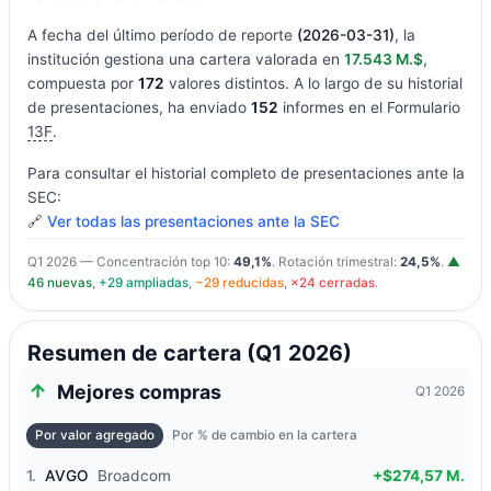
A fecha del último período de reporte
(2026-03-31)
, la
institución gestiona una cartera valorada en
17.543 M.$
,
compuesta por
172
valores distintos. A lo largo de su historial
de presentaciones, ha enviado
152
informes en el Formulario
13F
.
Para consultar el historial completo de presentaciones ante la
SEC:
🔗
Ver todas las presentaciones ante la SEC
Q1 2026 — Concentración top 10:
49,1%
. Rotación trimestral:
24,5%
.
▲
46 nuevas
,
+29 ampliadas
,
−29 reducidas
,
×24 cerradas
.
Resumen de cartera (Q1 2026)
Mejores compras
Q1 2026
Por valor agregado
Por % de cambio en la cartera
1.
AVGO
Broadcom
+$274,57 M.