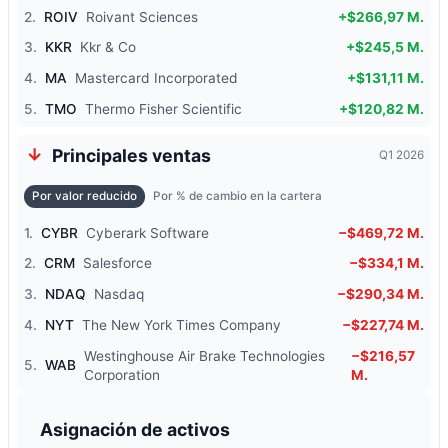
2.
ROIV
Roivant Sciences
+$266,97 M.
3.
KKR
Kkr & Co
+$245,5 M.
4.
MA
Mastercard Incorporated
+$131,11 M.
5.
TMO
Thermo Fisher Scientific
+$120,82 M.
Principales ventas
Q1 2026
Por valor reducido
Por % de cambio en la cartera
1.
CYBR
Cyberark Software
−$469,72 M.
2.
CRM
Salesforce
−$334,1 M.
3.
NDAQ
Nasdaq
−$290,34 M.
4.
NYT
The New York Times Company
−$227,74 M.
Westinghouse Air Brake Technologies
−$216,57
5.
WAB
Corporation
M.
Asignación de activos