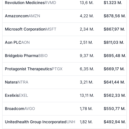
Revolution Medicines
RVMD
13,6 M.
$1.323 M.
Amazoncom
AMZN
4,22 M.
$878,56 M.
Microsoft Corporation
MSFT
2,34 M.
$867,97 M.
Aon PLC
AON
2,51 M.
$811,03 M.
Bridgebio Pharma
BBIO
9,37 M.
$695,48 M.
Protagonist Therapeutics
PTGX
6,35 M.
$669,17 M.
Natera
NTRA
3,21 M.
$641,44 M.
Exelixis
EXEL
13,11 M.
$562,33 M.
Broadcom
AVGO
1,78 M.
$550,77 M.
Unitedhealth Group Incorporated
UNH
1,82 M.
$492,94 M.