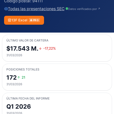
Código postal:
94111
Todas las presentaciones SEC
·
Datos verificados por ↗
13F Excel
PRO
ÚLTIMO VALOR DE CARTERA
$17.543 M.
-17,22%
31/03/2026
POSICIONES TOTALES
172
21
31/03/2026
ÚLTIMA FECHA DEL INFORME
Q1 2026
31/03/2026