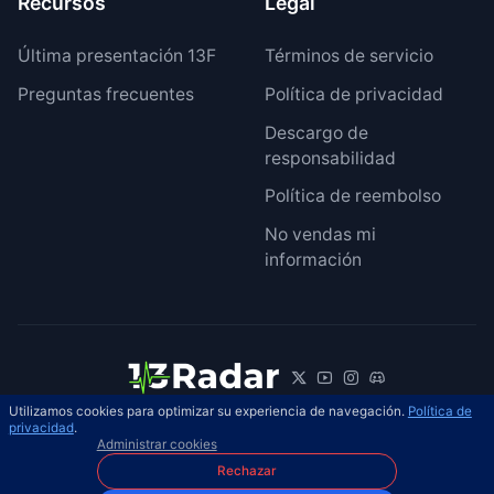
Recursos
Legal
Última presentación 13F
Términos de servicio
Preguntas frecuentes
Política de privacidad
Descargo de
responsabilidad
Política de reembolso
No vendas mi
información
Utilizamos cookies para optimizar su experiencia de navegación.
Política de
© 2026 13Radar. Reservados todos los
privacidad
.
ES
Administrar cookies
derechos.
Rechazar