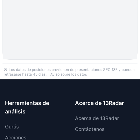
Los datos de posiciones provienen de presentaciones SEC
13F
y pueden
retrasarse hasta 45 días. ·
Aviso sobre los datos
Herramientas de
Acerca de 13Radar
análisis
Acerca de 13Radar
Gurús
Contáctenos
Acciones