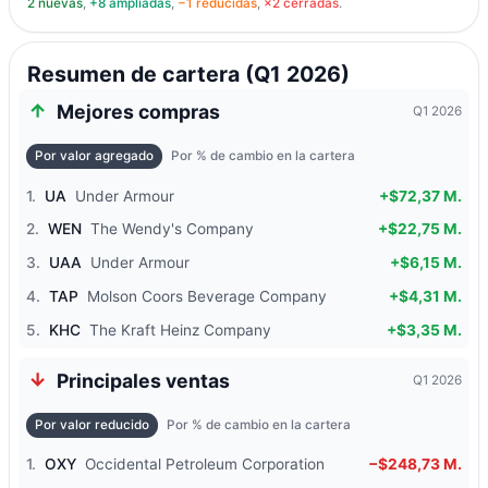
2 nuevas
,
+8 ampliadas
,
−1 reducidas
,
×2 cerradas
.
Resumen de cartera (Q1 2026)
Mejores compras
Q1 2026
Por valor agregado
Por % de cambio en la cartera
1.
UA
Under Armour
+$72,37 M.
2.
WEN
The Wendy's Company
+$22,75 M.
3.
UAA
Under Armour
+$6,15 M.
4.
TAP
Molson Coors Beverage Company
+$4,31 M.
5.
KHC
The Kraft Heinz Company
+$3,35 M.
Principales ventas
Q1 2026
Por valor reducido
Por % de cambio en la cartera
1.
OXY
Occidental Petroleum Corporation
−$248,73 M.