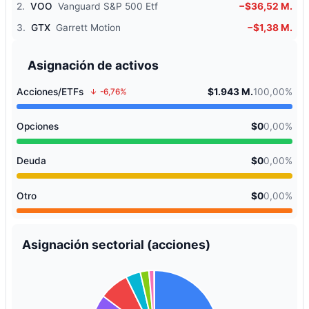
2.
VOO
Vanguard S&P 500 Etf
−$36,52 M.
3.
GTX
Garrett Motion
−$1,38 M.
Asignación de activos
Acciones/ETFs
$1.943 M.
100,00%
-6,76%
Opciones
$0
0,00%
Deuda
$0
0,00%
Otro
$0
0,00%
Asignación sectorial (acciones)