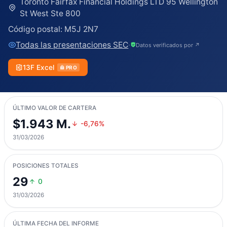
Toronto Fairfax Financial Holdings LTD 95 Wellington
St West Ste 800
Código postal:
M5J 2N7
Todas las presentaciones SEC
·
Datos verificados por ↗
13F Excel
PRO
ÚLTIMO VALOR DE CARTERA
$1.943 M.
-6,76%
31/03/2026
POSICIONES TOTALES
29
0
31/03/2026
ÚLTIMA FECHA DEL INFORME