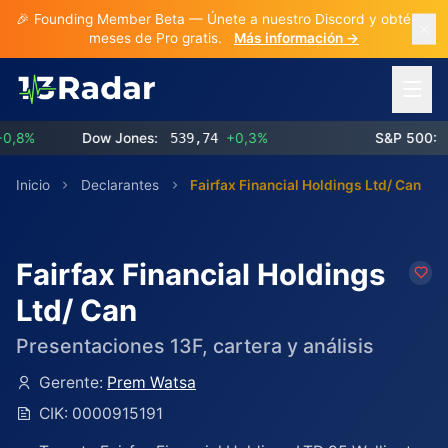
🎉 Founding Member Beta — Únete a nuestro Discord y obtén 3
meses de Pro gratis.
Más información →
Abrir 
%
Dow Jones:
539,74
+0,3%
S&P 500:
772
Inicio
Declarantes
Fairfax Financial Holdings Ltd/ Can
Fairfax Financial Holdings
Ltd/ Can
Presentaciones 13F, cartera y análisis
Gerente:
Prem Watsa
CIK:
0000915191