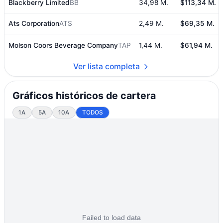
Blackberry Limited
BB
34,98 M.
$113,34 M.
Ats Corporation
ATS
2,49 M.
$69,35 M.
Molson Coors Beverage Company
TAP
1,44 M.
$61,94 M.
Ver lista completa
Gráficos históricos de cartera
1A
5A
10A
TODOS