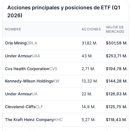
Acciones principales y posiciones de ETF (Q1
2026)
VALOR DE
NOMBRE
ACCIONES
MERCADO
Orla Mining
ORLA
31,82 M.
$501,58 M.
Under Armour
UAA
43 M.
$253,71 M.
Cvs Health Corporation
CVS
2,71 M.
$194,78 M.
Kennedy-Wilson Holdings
KW
13,32 M.
$144,28 M.
Under Armour
UA
22 M.
$126,93 M.
Cleveland-Cliffs
CLF
14,9 M.
$125,75 M.
The Kraft Heinz Company
KHC
5,27 M.
$118,43 M.