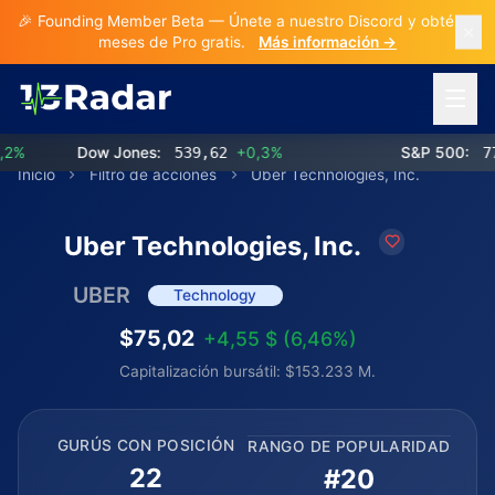
🎉 Founding Member Beta — Únete a nuestro Discord y obtén 3
meses de Pro gratis.
Más información →
Abrir 
Dow Jones:
539,62
+0,3%
S&P 500:
773,
Inicio
Filtro de acciones
Uber Technologies, Inc.
Uber Technologies, Inc.
UBER
Technology
$75,02
+4,55 $ (6,46%)
Capitalización bursátil: $153.233 M.
GURÚS CON POSICIÓN
RANGO DE POPULARIDAD
22
#20