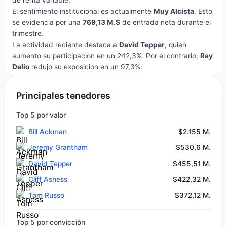
de renta variable.
El sentimiento institucional es actualmente
Muy Alcista
. Esto
se evidencia por una
769,13 M.$
de entrada neta durante el
trimestre.
La actividad reciente destaca a
David Tepper
, quien
aumento su participacion en un 242,3%. Por el contrario,
Ray
Dalio
redujo su exposicion en un 97,3%.
Principales tenedores
Top 5 por valor
Bill Ackman
$2.155 M.
Jeremy Grantham
$530,6 M.
David Tepper
$455,51 M.
Cliff Asness
$422,32 M.
Tom Russo
$372,12 M.
Top 5 por convicción