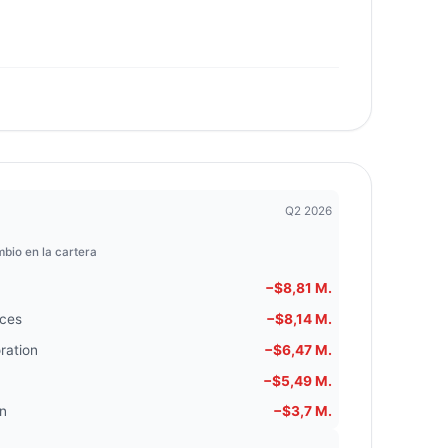
Q2 2026
bio en la cartera
−$8,81 M.
ces
−$8,14 M.
ration
−$6,47 M.
−$5,49 M.
on
−$3,7 M.