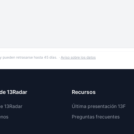
y pueden retrasarse hasta 45 días. ·
Aviso sobre los datos
de 13Radar
Recursos
de 13Radar
Última presentación 13F
enos
Preguntas frecuentes