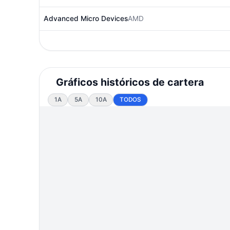
Advanced Micro Devices
AMD
Gráficos históricos de cartera
1A
5A
10A
TODOS