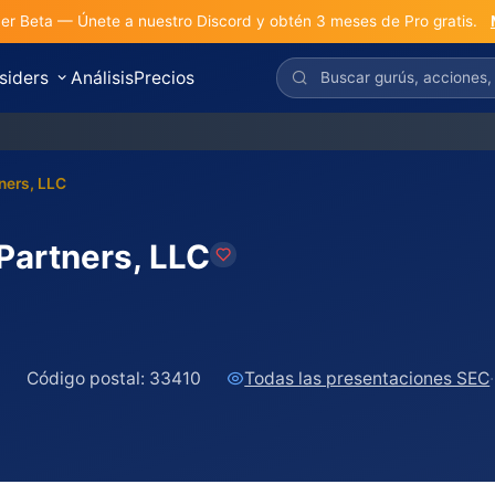
r Beta — Únete a nuestro Discord y obtén 3 meses de Pro gratis.
nsiders
Análisis
Precios
ners, LLC
Partners, LLC
1
Código postal:
33410
Todas las presentaciones SEC
·