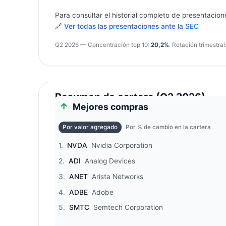
Para consultar el historial completo de presentacion
🔗
Ver todas las presentaciones ante la SEC
Q2 2026 — Concentración top 10:
20,2%
. Rotación trimestral
Resumen de cartera (Q2 2026)
Mejores compras
Por valor agregado
Por % de cambio en la cartera
1.
NVDA
Nvidia Corporation
2.
ADI
Analog Devices
3.
ANET
Arista Networks
4.
ADBE
Adobe
5.
SMTC
Semtech Corporation