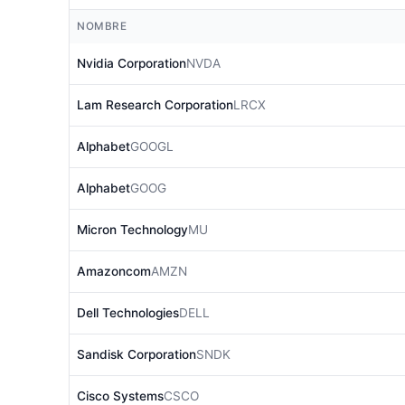
NOMBRE
Nvidia Corporation
NVDA
Lam Research Corporation
LRCX
Alphabet
GOOGL
Alphabet
GOOG
Micron Technology
MU
Amazoncom
AMZN
Dell Technologies
DELL
Sandisk Corporation
SNDK
Cisco Systems
CSCO