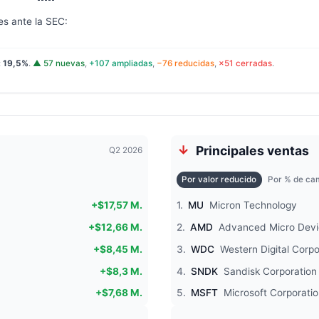
es ante la SEC:
:
19,5%
.
▲ 57 nuevas
,
+107 ampliadas
,
−76 reducidas
,
×51 cerradas
.
Principales ventas
Q2 2026
Por valor reducido
Por % de cam
+$17,57 M.
1.
MU
Micron Technology
+$12,66 M.
2.
AMD
Advanced Micro Devi
+$8,45 M.
3.
WDC
Western Digital Corpo
+$8,3 M.
4.
SNDK
Sandisk Corporation
+$7,68 M.
5.
MSFT
Microsoft Corporati