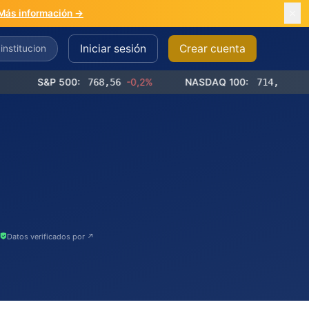
Más información →
Iniciar sesión
Crear cuenta
S&P 500:
768,56
-0,2%
NASDAQ 100:
714,65
-0,4%
Datos verificados por ↗