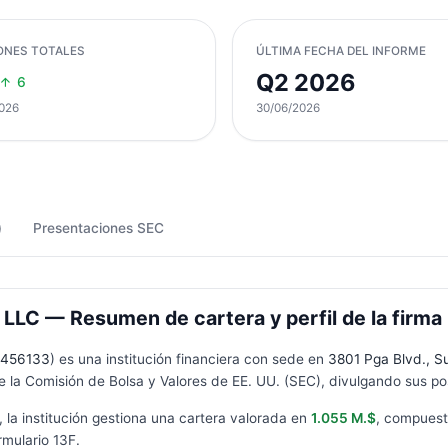
ONES TOTALES
ÚLTIMA FECHA DEL INFORME
Q2 2026
6
026
30/06/2026
)
Presentaciones SEC
LLC — Resumen de cartera y perfil de la firma
456133
) es una institución financiera con sede en
3801 Pga Blvd., S
 la Comisión de Bolsa y Valores de EE. UU. (SEC), divulgando sus pos
, la institución gestiona una cartera valorada en
1.055 M.$
, compues
rmulario
13F
.