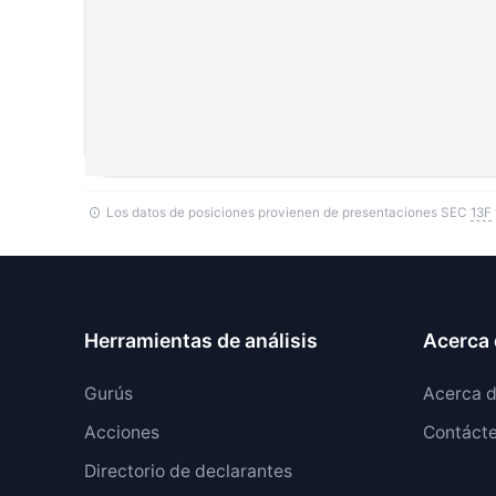
Los datos de posiciones provienen de presentaciones SEC
13F
Herramientas de análisis
Acerca 
Gurús
Acerca 
Acciones
Contáct
Directorio de declarantes