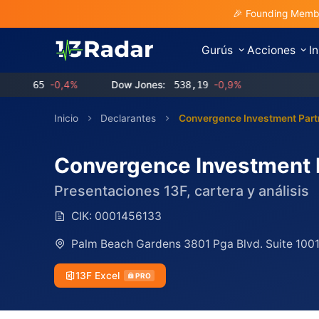
🎉 Founding Membe
Gurús
Acciones
I
5
-0,4%
Dow Jones:
538,19
-0,9%
Inicio
Declarantes
Convergence Investment Part
Convergence Investment 
Presentaciones 13F, cartera y análisis
CIK:
0001456133
Palm Beach Gardens 3801 Pga Blvd. Suite 100
13F Excel
PRO