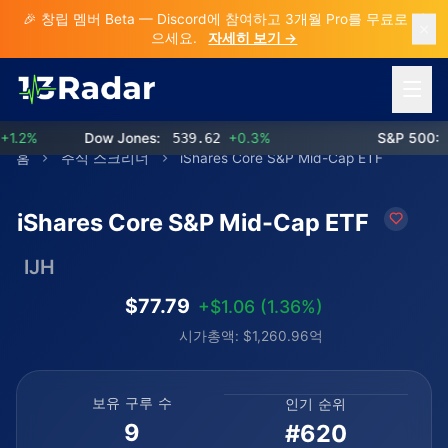
🎉 창립 멤버 Beta — Discord에 참여하고 3개월 Pro를 무료로 받
으세요.
자세히 보기 →
메뉴 열
2%
Dow Jones:
539.62
+0.3%
S&P 500:
77
홈
주식 스크리너
iShares Core S&P Mid-Cap ETF
iShares Core S&P Mid-Cap ETF
IJH
$77.79
+$1.06 (1.36%)
시가총액: $1,260.96억
보유 구루 수
인기 순위
9
#620