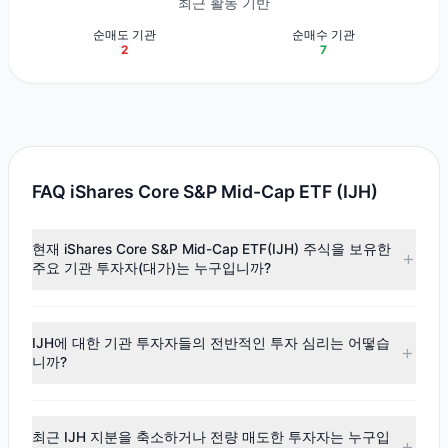
최근 활동 기반
순매도 기관
순매수 기관
2
7
FAQ iShares Core S&P Mid-Cap ETF (IJH)
현재 iShares Core S&P Mid-Cap ETF(IJH) 주식을 보유한
주요 기관 투자자(대가)는 누구입니까?
주요 보유자로는
Cliff Asness
($2,522.13만),
Joel
Greenblatt
($716.66만),
Ken Fisher
($593.77만) 등이 있습니
IJH에 대한 기관 투자자들의 전반적인 투자 심리는 어떻습
다. 최신 공시 데이터에 따르면, 총 9명의 투자 대가가 이 주식
니까?
을 보유하고 있으며, 총 보유 주식 수는 약 72.31만주입니다.
최신
13F
데이터에 따르면, 전반적인 투자 심리는
매수 우위
(순매수)
로 나타났습니다. 해당 분기 동안 $1,558.82만의 자금
최근 IJH 지분을 축소하거나 전량 매도한 투자자는 누구입