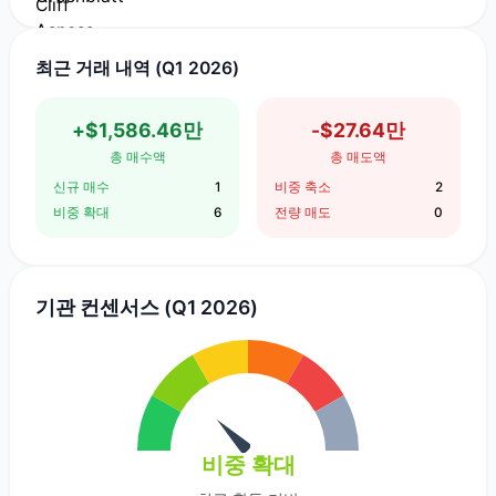
최근 거래 내역 (Q1 2026)
+$1,586.46만
-$27.64만
총 매수액
총 매도액
신규 매수
1
비중 축소
2
비중 확대
6
전량 매도
0
기관 컨센서스 (Q1 2026)
비중 확대