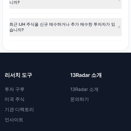
이 순유입되었으며, 7명의 투자 대가가 비중을 확대했고, 2명
니까?
이 비중을 축소했습니다.
최근 공시 기간 동안 2명의 투자자가 보유 비중을 축소했으며,
0명은 IJH 지분을 전량 매도했습니다. 총 매도 금액은 약
최근 IJH 주식을 신규 매수하거나 추가 매수한 투자자가 있
$27.64만입니다.
습니까?
네, 최근 공시 기간 동안 1명의 투자자가 IJH 주식을 신규 매수
했으며, 6명은 기존 보유량을 늘렸습니다. 총 매수 금액은 약
$1,586.46만입니다.
리서치 도구
13Radar 소개
투자 구루
13Radar 소개
미국 주식
문의하기
기관 디렉토리
인사이트