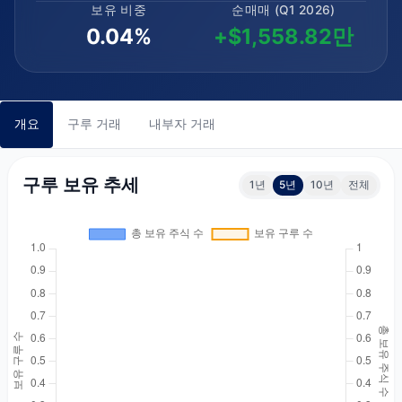
보유 비중
순매매 (Q1 2026)
0.04%
+$1,558.82만
개요
구루 거래
내부자 거래
구루 보유 추세
1년
5년
10년
전체