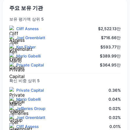
주요 보유 기관
보유 평가액 상위 5
Cliff Asness
$2,522.13만
Joel Greenblatt
$716.66만
Ken Fisher
$593.77만
Mario Gabelli
$389.99만
Private Capital
$364.95만
확신 비중 상위 5
Private Capital
0.36%
Mario Gabelli
0.04%
Jefferies Group
0.02%
Joel Greenblatt
0.02%
Cliff Asness
0.01%