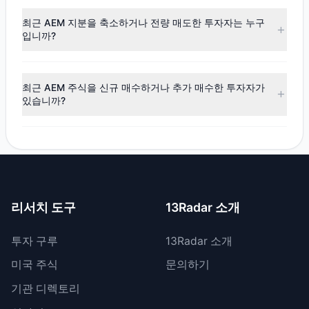
최신
13F
데이터에 따르면, 전반적인 투자 심리는
매도 우위
(순매도)
로 나타났습니다. 해당 분기 동안 $2,056.07만의 자
최근 AEM 지분을 축소하거나 전량 매도한 투자자는 누구
금이 순유출되었으며, 3명의 투자 대가가 비중을 확대했고, 7
입니까?
명이 비중을 축소했습니다.
최근 공시 기간 동안 7명의 투자자가 보유 비중을 축소했으며,
0명은 AEM 지분을 전량 매도했습니다. 총 매도 금액은 약
최근 AEM 주식을 신규 매수하거나 추가 매수한 투자자가
$2,586.24만입니다.
있습니까?
네, 최근 공시 기간 동안 2명의 투자자가 AEM 주식을 신규 매
수했으며, 1명은 기존 보유량을 늘렸습니다. 총 매수 금액은 약
$530.17만입니다.
리서치 도구
13Radar 소개
투자 구루
13Radar 소개
미국 주식
문의하기
기관 디렉토리