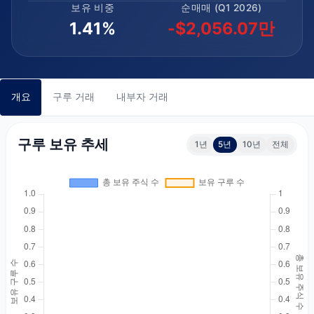
보유 비중
순매매 (Q1 2026)
1.41%
-$2,056.07만
개요
구루 거래
내부자 거래
구루 보유 추세
1년
5년
10년
전체