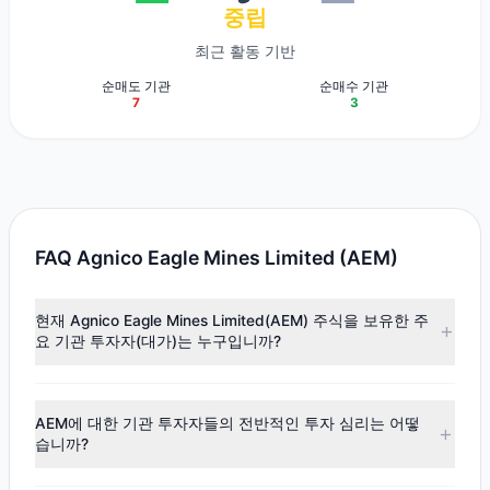
중립
최근 활동 기반
순매도 기관
순매수 기관
7
3
FAQ Agnico Eagle Mines Limited (AEM)
현재 Agnico Eagle Mines Limited(AEM) 주식을 보유한 주
요 기관 투자자(대가)는 누구입니까?
주요 보유자로는
First Eagle Investment
($8.06억),
John
Paulson
($1.59억),
Cliff Asness
($1.59억) 등이 있습니다. 최신
AEM에 대한 기관 투자자들의 전반적인 투자 심리는 어떻
공시 데이터에 따르면, 총 12명의 투자 대가가 이 주식을 보유
습니까?
하고 있으며, 총 보유 주식 수는 약 713.56만주입니다.