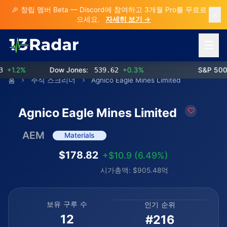
🎉 창립 멤버 Beta — Discord에 참여하고 3개월 Pro를 무료로 받
으세요.
자세히 보기 →
메뉴 열
1.2%
Dow Jones:
539.62
+0.3%
S&P 500:
홈
주식 스크리너
Agnico Eagle Mines Limited
Agnico Eagle Mines Limited
AEM
Materials
$178.82
+$10.9 (6.49%)
시가총액: $905.48억
보유 구루 수
인기 순위
12
#216