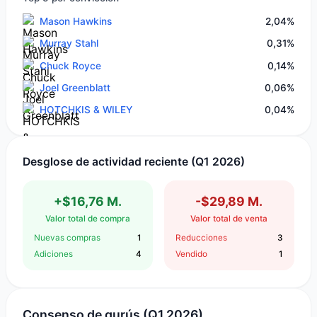
Mason Hawkins
2,04%
Murray Stahl
0,31%
Chuck Royce
0,14%
Joel Greenblatt
0,06%
HOTCHKIS & WILEY
0,04%
Desglose de actividad reciente (Q1 2026)
+$16,76 M.
-$29,89 M.
Valor total de compra
Valor total de venta
Nuevas compras
1
Reducciones
3
Adiciones
4
Vendido
1
Consenso de gurús (Q1 2026)