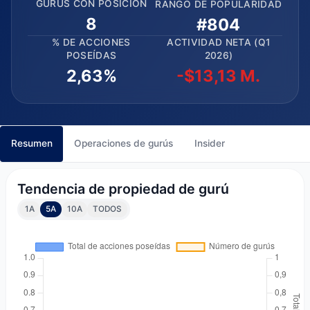
GURÚS CON POSICIÓN
RANGO DE POPULARIDAD
8
#804
% DE ACCIONES
ACTIVIDAD NETA (Q1
POSEÍDAS
2026)
2,63%
-$13,13 M.
Resumen
Operaciones de gurús
Insider
Tendencia de propiedad de gurú
1A
5A
10A
TODOS