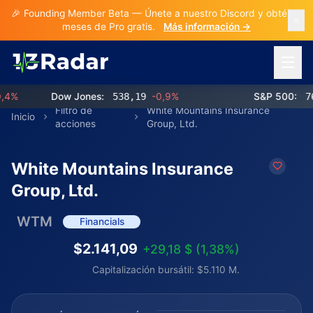
🎉 Founding Member Beta — Únete a nuestro Discord y obtén 3
meses de Pro gratis.
Más información →
Abrir 
%
Dow Jones:
538,19
-0,9%
S&P 500:
768,
Filtro de
White Mountains Insurance
Inicio
acciones
Group, Ltd.
White Mountains Insurance
Group, Ltd.
WTM
Financials
$2.141,09
+29,18 $ (1,38%)
Capitalización bursátil: $5.110 M.