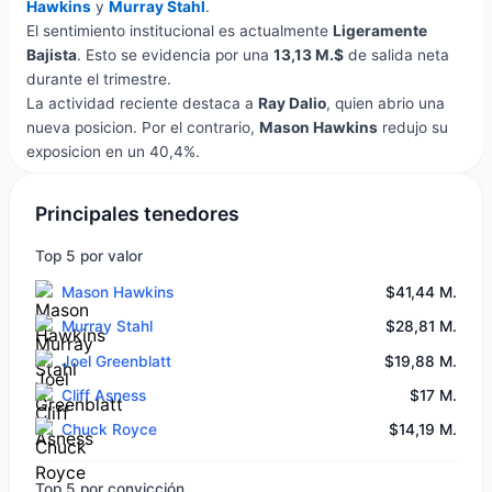
Hawkins
y
Murray Stahl
.
El sentimiento institucional es actualmente
Ligeramente
Bajista
. Esto se evidencia por una
13,13 M.$
de salida neta
durante el trimestre.
La actividad reciente destaca a
Ray Dalio
, quien abrio una
nueva posicion. Por el contrario,
Mason Hawkins
redujo su
exposicion en un 40,4%.
Principales tenedores
Top 5 por valor
Mason Hawkins
$41,44 M.
Murray Stahl
$28,81 M.
Joel Greenblatt
$19,88 M.
Cliff Asness
$17 M.
Chuck Royce
$14,19 M.
Top 5 por convicción