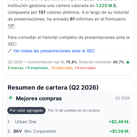
institución gestiona una cartera valorada en
1.225 M.$
,
compuesta por
151
valores distintos. A lo largo de su historial
de presentaciones, ha enviado
61
informes en el Formulario
13F
.
Para consultar el historial completo de presentaciones ante la
SEC:
🔗
Ver todas las presentaciones ante la SEC
Q2 2026 — Concentración top 10:
75,8%
. Rotación trimestral:
45,7%
.
▲
9 nuevas
,
+9 ampliadas
,
−8 reducidas
,
×9 cerradas
.
Resumen de cartera (Q2 2026)
Mejores compras
Q2 2026
Por valor agregado
Por % de cambio en la cartera
1.
Urban One
+$2,46 M.
2.
BKV
Bkv Corporation
+$1,28 M.