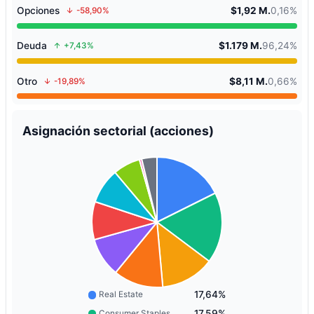
Opciones
$1,92 M.
0,16%
-58,90%
Deuda
$1.179 M.
96,24%
+7,43%
Otro
$8,11 M.
0,66%
-19,89%
Asignación sectorial (acciones)
17,64%
Real Estate
17,59%
Consumer Staples