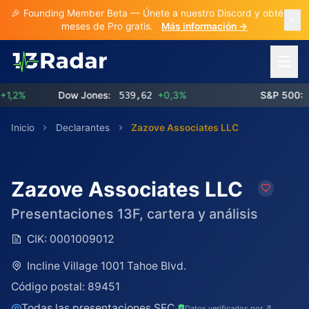
🎉 Founding Member Beta — Únete a nuestro Discord y obtén 3
meses de Pro gratis.
Más información →
Abrir 
2%
Dow Jones:
539,62
+0,3%
S&P 500:
773
Inicio
Declarantes
Zazove Associates LLC
Zazove Associates LLC
Presentaciones 13F, cartera y análisis
CIK:
0001009012
Incline Village 1001 Tahoe Blvd.
Código postal:
89451
Todas las presentaciones SEC
·
Datos verificados por ↗