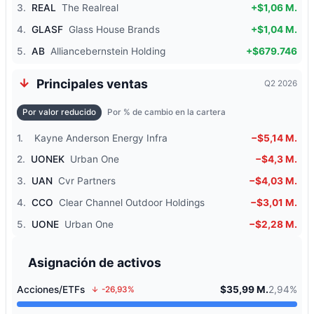
3.
REAL
The Realreal
+$1,06 M.
4.
GLASF
Glass House Brands
+$1,04 M.
5.
AB
Alliancebernstein Holding
+$679.746
Principales ventas
Q2 2026
Por valor reducido
Por % de cambio en la cartera
1.
Kayne Anderson Energy Infra
−$5,14 M.
2.
UONEK
Urban One
−$4,3 M.
3.
UAN
Cvr Partners
−$4,03 M.
4.
CCO
Clear Channel Outdoor Holdings
−$3,01 M.
5.
UONE
Urban One
−$2,28 M.
Asignación de activos
Acciones/ETFs
$35,99 M.
2,94%
-26,93%