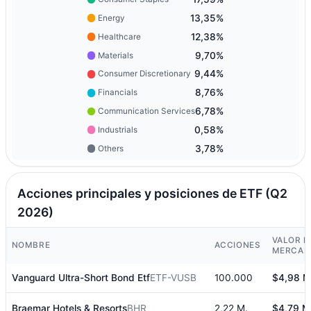
13,35%
Energy
12,38%
Healthcare
9,70%
Materials
9,44%
Consumer Discretionary
8,76%
Financials
6,78%
Communication Services
0,58%
Industrials
3,78%
Others
Acciones principales y posiciones de ETF (Q2
2026)
VALOR D
NOMBRE
ACCIONES
MERCAD
Vanguard Ultra-Short Bond Etf
ETF-VUSB
100.000
$4,98 M
Braemar Hotels & Resorts
BHR
2,22 M.
$4,79 M