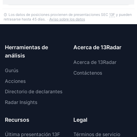
Los datos de posiciones provienen de presentaciones SEC
13F
y pueden
retrasarse hasta 45 días. ·
Aviso sobre los datos
Herramientas de
Acerca de 13Radar
análisis
Acerca de 13Radar
Gurús
Contáctenos
Acciones
Directorio de declarantes
Radar Insights
Recursos
Legal
Última presentación 13F
Términos de servicio