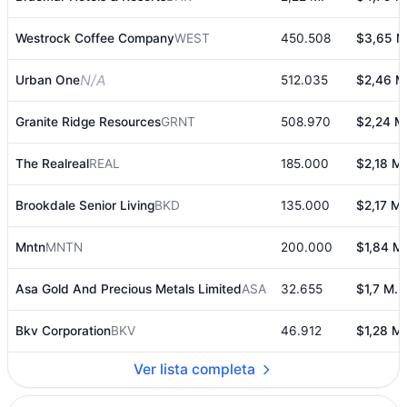
Westrock Coffee Company
WEST
450.508
$3,65 M
N/A
Urban One
512.035
$2,46 M
Granite Ridge Resources
GRNT
508.970
$2,24 M
The Realreal
REAL
185.000
$2,18 M.
Brookdale Senior Living
BKD
135.000
$2,17 M.
Mntn
MNTN
200.000
$1,84 M.
Asa Gold And Precious Metals Limited
ASA
32.655
$1,7 M.
Bkv Corporation
BKV
46.912
$1,28 M.
Ver lista completa