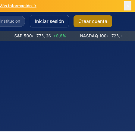
Más información →
Iniciar sesión
Crear cuenta
&P 500:
773,26
+0,6%
NASDAQ 100:
723,03
+1,2%