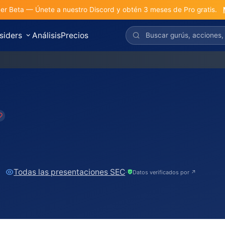
r Beta — Únete a nuestro Discord y obtén 3 meses de Pro gratis.
nsiders
Análisis
Precios
S
Todas las presentaciones SEC
·
Datos verificados por ↗