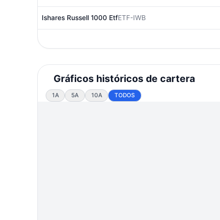
Ishares Russell 1000 Etf
ETF-IWB
Gráficos históricos de cartera
1A
5A
10A
TODOS