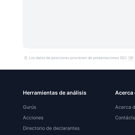
Los datos de posiciones provienen de presentaciones SEC
13F
Herramientas de análisis
Acerca 
Gurús
Acerca 
Acciones
Contáct
Directorio de declarantes