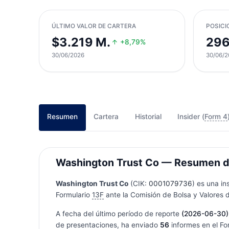
ÚLTIMO VALOR DE CARTERA
POSICI
$3.219 M.
29
+8,79%
30/06/2026
30/06/2
Resumen
Cartera
Historial
Insider (
Form 4
Washington Trust Co — Resumen de c
Washington Trust Co
(CIK:
0001079736
) es una in
Formulario
13F
ante la Comisión de Bolsa y Valores d
A fecha del último período de reporte
(2026-06-30)
de presentaciones, ha enviado
56
informes en el Fo