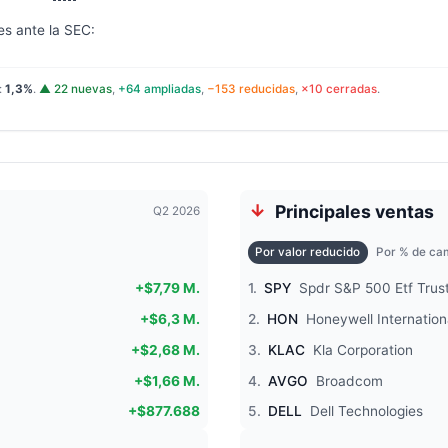
es ante la SEC:
:
1,3%
.
▲ 22 nuevas
,
+64 ampliadas
,
−153 reducidas
,
×10 cerradas
.
Principales ventas
Q2 2026
Por valor reducido
Por % de cam
+$7,79 M.
1.
SPY
Spdr S&P 500 Etf Trus
+$6,3 M.
2.
HON
Honeywell Internation
+$2,68 M.
3.
KLAC
Kla Corporation
+$1,66 M.
4.
AVGO
Broadcom
+$877.688
5.
DELL
Dell Technologies