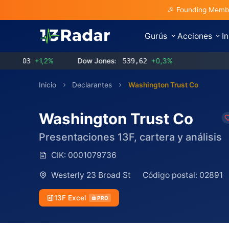
🎉 Founding Membe
Gurús
Acciones
I
3
+1,2%
Dow Jones:
539,62
+0,3%
Inicio
Declarantes
Washington Trust Co
Washington Trust Co
Presentaciones 13F, cartera y análisis
CIK:
0001079736
Westerly 23 Broad St
Código postal:
02891
13F Excel
PRO