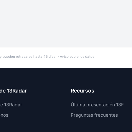
y pueden retrasarse hasta 45 días. ·
Aviso sobre los datos
de 13Radar
Recursos
de 13Radar
Última presentación 13F
enos
Preguntas frecuentes