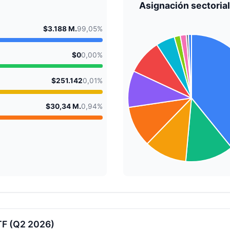
Asignación sectorial
$3.188 M.
99,05%
$0
0,00%
$251.142
0,01%
$30,34 M.
0,94%
TF (Q2 2026)