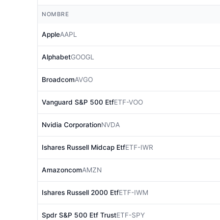
NOMBRE
Apple
AAPL
Alphabet
GOOGL
Broadcom
AVGO
Vanguard S&P 500 Etf
ETF-VOO
Nvidia Corporation
NVDA
Ishares Russell Midcap Etf
ETF-IWR
Amazoncom
AMZN
Ishares Russell 2000 Etf
ETF-IWM
Spdr S&P 500 Etf Trust
ETF-SPY