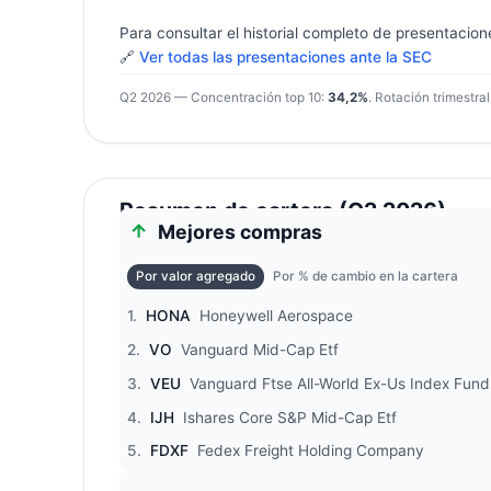
Para consultar el historial completo de presentacion
🔗
Ver todas las presentaciones ante la SEC
Q2 2026 — Concentración top 10:
34,2%
. Rotación trimestral
Resumen de cartera (Q2 2026)
Mejores compras
Por valor agregado
Por % de cambio en la cartera
1.
HONA
Honeywell Aerospace
2.
VO
Vanguard Mid-Cap Etf
3.
VEU
Vanguard Ftse All-World Ex-Us Index Fund
4.
IJH
Ishares Core S&P Mid-Cap Etf
5.
FDXF
Fedex Freight Holding Company