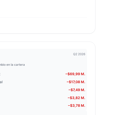
Q2 2026
bio en la cartera
t
−$69,99 M.
al
−$17,08 M.
−$7,49 M.
−$3,82 M.
−$3,78 M.