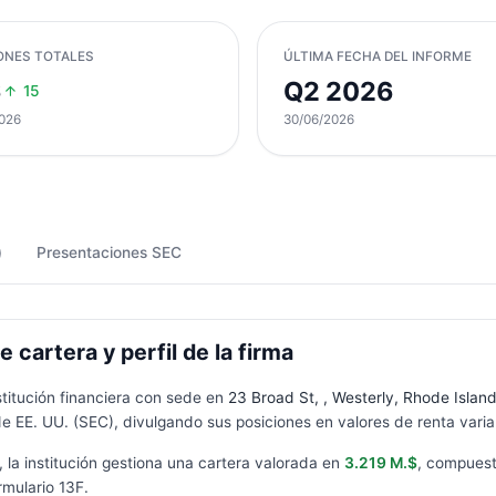
ONES TOTALES
ÚLTIMA FECHA DEL INFORME
6
Q2 2026
15
026
30/06/2026
)
Presentaciones SEC
artera y perfil de la firma
stitución financiera con sede en
23 Broad St, , Westerly, Rhode Islan
e EE. UU. (SEC), divulgando sus posiciones en valores de renta varia
, la institución gestiona una cartera valorada en
3.219 M.$
, compues
rmulario
13F
.