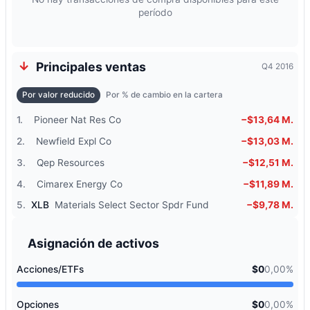
período
Principales ventas
Q4 2016
Por valor reducido
Por % de cambio en la cartera
1.
Pioneer Nat Res Co
−$13,64 M.
2.
Newfield Expl Co
−$13,03 M.
3.
Qep Resources
−$12,51 M.
4.
Cimarex Energy Co
−$11,89 M.
5.
XLB
Materials Select Sector Spdr Fund
−$9,78 M.
Asignación de activos
Acciones/ETFs
$0
0,00%
Opciones
$0
0,00%