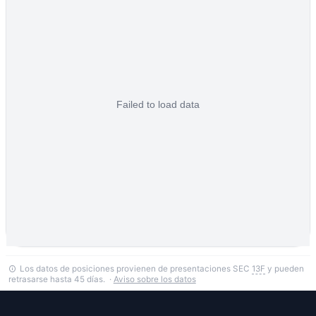
Los datos de posiciones provienen de presentaciones SEC
13F
y pueden
retrasarse hasta 45 días. ·
Aviso sobre los datos