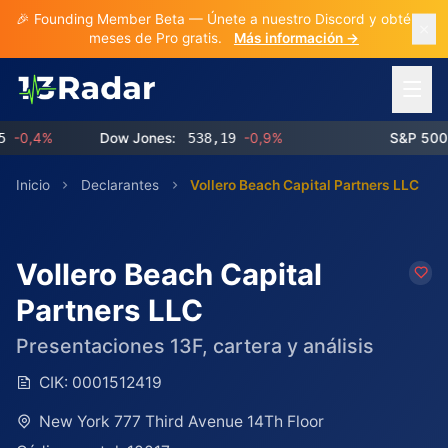
🎉 Founding Member Beta — Únete a nuestro Discord y obtén 3
meses de Pro gratis.
Más información →
Abrir 
0,4%
Dow Jones:
538,19
-0,9%
S&P 500:
7
Inicio
Declarantes
Vollero Beach Capital Partners LLC
Vollero Beach Capital
Partners LLC
Presentaciones 13F, cartera y análisis
CIK:
0001512419
New York 777 Third Avenue 14Th Floor