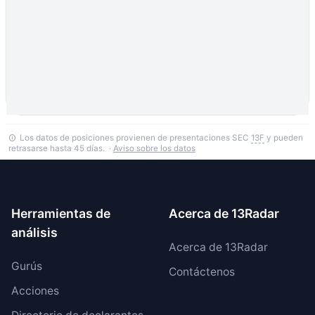
Los datos de posiciones provienen de presentaciones SEC
13F
y pueden
retrasarse hasta 45 días. ·
Aviso sobre los datos
Herramientas de
Acerca de 13Radar
análisis
Acerca de 13Radar
Gurús
Contáctenos
Acciones