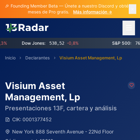
🎉 Founding Member Beta — Únete a nuestro Discord y obtén 3
meses de Pro gratis.
Más información →
Abrir 
Dow Jones:
538,52
-0,8%
S&P 500:
768,
Inicio
Declarantes
Visium Asset Management, Lp
Visium Asset
Management, Lp
Presentaciones 13F, cartera y análisis
CIK:
0001377452
New York 888 Seventh Avenue - 22Nd Floor