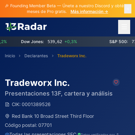
🎉 Founding Member Beta — Únete a nuestro Discord y obtén 3
meses de Pro gratis.
Más información →
Abrir 
Dow Jones:
539,62
+0,3%
S&P 500:
773,
Inicio
Declarantes
Tradeworx Inc.
Tradeworx Inc.
Presentaciones 13F, cartera y análisis
CIK:
0001389526
Red Bank 10 Broad Street Third Floor
Código postal:
07701
Todas las presentaciones SEC
·
Datos verificados por ↗