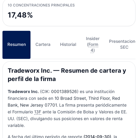
10 CONCENTRACIONES PRINCIPALES
17,48%
Insider
Presentacione
Resumen
Cartera
Historial
(
Form
SEC
4
)
Tradeworx Inc. — Resumen de cartera y
perfil de la firma
Tradeworx Inc.
(CIK:
0001389526
) es una institución
financiera con sede en
10 Broad Street, Third Floor, Red
Bank, New Jersey 07701
. La firma presenta periódicamente
el Formulario
13F
ante la Comisión de Bolsa y Valores de EE.
UU. (SEC), divulgando sus posiciones en valores de renta
variable.
A fecha del último período de reporte
(2014-09-30)
, la