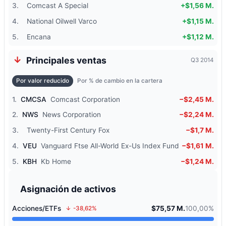
3.
Comcast A Special
+$1,56 M.
4.
National Oilwell Varco
+$1,15 M.
5.
Encana
+$1,12 M.
Principales ventas
Q3 2014
Por valor reducido
Por % de cambio en la cartera
1.
CMCSA
Comcast Corporation
−$2,45 M.
2.
NWS
News Corporation
−$2,24 M.
3.
Twenty-First Century Fox
−$1,7 M.
4.
VEU
Vanguard Ftse All-World Ex-Us Index Fund
−$1,61 M.
5.
KBH
Kb Home
−$1,24 M.
Asignación de activos
Acciones/ETFs
$75,57 M.
100,00%
-38,62%