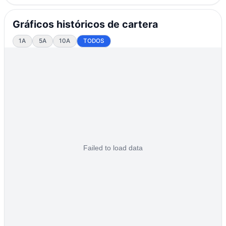
Gráficos históricos de cartera
1A
5A
10A
TODOS