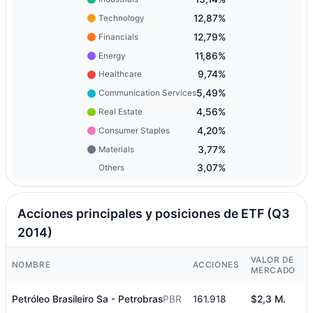
12,87%
Technology
12,79%
Financials
11,86%
Energy
9,74%
Healthcare
5,49%
Communication Services
4,56%
Real Estate
4,20%
Consumer Staples
3,77%
Materials
3,07%
Others
Acciones principales y posiciones de ETF (Q3
2014)
VALOR DE
NOMBRE
ACCIONES
MERCADO
Petróleo Brasileiro Sa - Petrobras
PBR
161.918
$2,3 M.