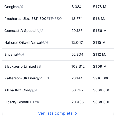
N/A
Google
3.084
$1,78 M.
Proshares Ultra S&P 500
ETF-SSO
13.574
$1,6 M.
N/A
Comcast A Special
29.126
$1,56 M.
N/A
National Oilwell Varco
15.062
$1,15 M.
N/A
Encana
52.804
$1,12 M.
Blackberry Limited
BB
109.312
$1,09 M.
Patterson-Uti Energy
PTEN
28.144
$916.000
N/A
Alcoa INC Com
53.792
$866.000
Liberty Global
LBTYK
20.438
$838.000
1
Ver lista completa