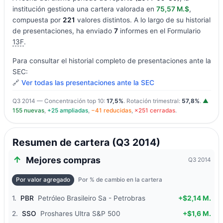
institución gestiona una cartera valorada en
75,57 M.$
,
compuesta por
221
valores distintos. A lo largo de su historial
de presentaciones, ha enviado
7
informes en el Formulario
13F
.
Para consultar el historial completo de presentaciones ante la
SEC:
🔗
Ver todas las presentaciones ante la SEC
Q3 2014 — Concentración top 10:
17,5%
. Rotación trimestral:
57,8%
.
▲
155 nuevas
,
+25 ampliadas
,
−41 reducidas
,
×251 cerradas
.
Resumen de cartera (Q3 2014)
Mejores compras
Q3 2014
Por valor agregado
Por % de cambio en la cartera
1.
PBR
Petróleo Brasileiro Sa - Petrobras
+$2,14 M.
2.
SSO
Proshares Ultra S&P 500
+$1,6 M.