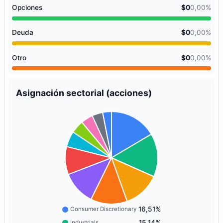
Opciones
$0
0,00%
Deuda
$0
0,00%
Otro
$0
0,00%
Asignación sectorial (acciones)
16,51%
Consumer Discretionary
15,14%
Industrials