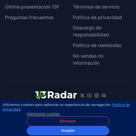
Última presentación 13F
Términos de servicio
Preguntas frecuentes
Política de privacidad
Descargo de
responsabilidad
Política de reembolso
No vendas mi
información
Utilizamos cookies para optimizar su experiencia de navegación.
Política de
© 2026 13Radar. Reservados todos los
privacidad
.
ES
Administrar cookies
derechos.
Rechazar
Aceptar