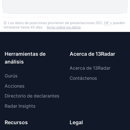
Los datos de posiciones provienen de presentaciones SEC
13F
y pueden
retrasarse hasta 45 días. ·
Aviso sobre los datos
Herramientas de
Acerca de 13Radar
análisis
Acerca de 13Radar
Gurús
Contáctenos
Acciones
Directorio de declarantes
Radar Insights
Recursos
Legal