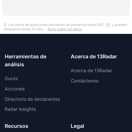
Los datos de posiciones provienen de presentaciones SEC
13F
y pueden
retrasarse hasta 45 días. ·
Aviso sobre los datos
Herramientas de
Acerca de 13Radar
análisis
Acerca de 13Radar
Gurús
Contáctenos
Acciones
Directorio de declarantes
Radar Insights
Recursos
Legal