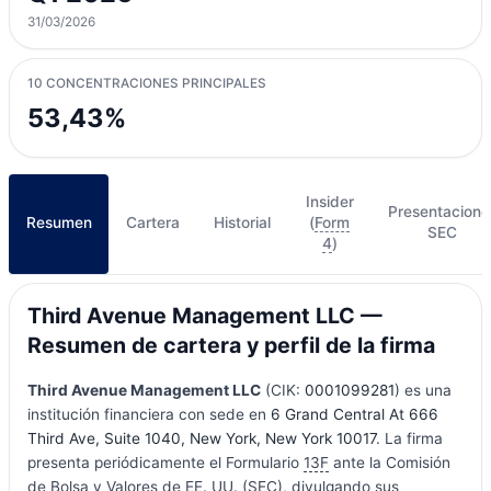
31/03/2026
10 CONCENTRACIONES PRINCIPALES
53,43%
Insider
Presentacione
Resumen
Cartera
Historial
(
Form
SEC
4
)
Third Avenue Management LLC —
Resumen de cartera y perfil de la firma
Third Avenue Management LLC
(CIK:
0001099281
) es una
institución financiera con sede en
6 Grand Central At 666
Third Ave, Suite 1040, New York, New York 10017
. La firma
presenta periódicamente el Formulario
13F
ante la Comisión
de Bolsa y Valores de EE. UU. (SEC), divulgando sus