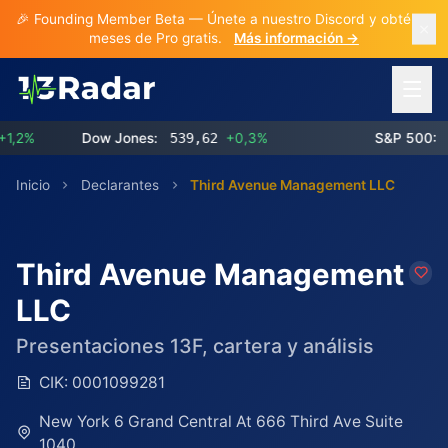
🎉 Founding Member Beta — Únete a nuestro Discord y obtén 3
meses de Pro gratis.
Más información →
Abrir 
%
Dow Jones:
539,62
+0,3%
S&P 500:
773
Inicio
Declarantes
Third Avenue Management LLC
Third Avenue Management
LLC
Presentaciones 13F, cartera y análisis
CIK:
0001099281
New York 6 Grand Central At 666 Third Ave Suite
1040