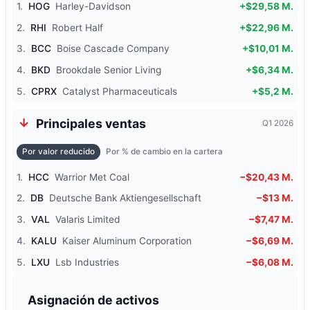
1.
HOG
Harley-Davidson
+$29,58 M.
2.
RHI
Robert Half
+$22,96 M.
3.
BCC
Boise Cascade Company
+$10,01 M.
4.
BKD
Brookdale Senior Living
+$6,34 M.
5.
CPRX
Catalyst Pharmaceuticals
+$5,2 M.
Principales ventas
Q1 2026
Por valor reducido
Por % de cambio en la cartera
1.
HCC
Warrior Met Coal
−$20,43 M.
2.
DB
Deutsche Bank Aktiengesellschaft
−$13 M.
3.
VAL
Valaris Limited
−$7,47 M.
4.
KALU
Kaiser Aluminum Corporation
−$6,69 M.
5.
LXU
Lsb Industries
−$6,08 M.
Asignación de activos