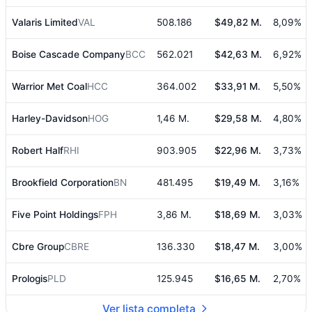
Valaris Limited
VAL
508.186
$49,82 M.
8,09%
Boise Cascade Company
BCC
562.021
$42,63 M.
6,92%
Warrior Met Coal
HCC
364.002
$33,91 M.
5,50%
Harley-Davidson
HOG
1,46 M.
$29,58 M.
4,80%
Robert Half
RHI
903.905
$22,96 M.
3,73%
Brookfield Corporation
BN
481.495
$19,49 M.
3,16%
Five Point Holdings
FPH
3,86 M.
$18,69 M.
3,03%
Cbre Group
CBRE
136.330
$18,47 M.
3,00%
Prologis
PLD
125.945
$16,65 M.
2,70%
Ver lista completa