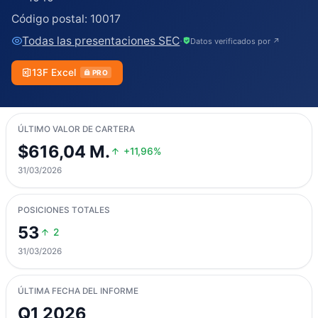
Código postal:
10017
Todas las presentaciones SEC
·
Datos verificados por ↗
13F Excel
PRO
ÚLTIMO VALOR DE CARTERA
$616,04 M.
+11,96%
31/03/2026
POSICIONES TOTALES
53
2
31/03/2026
ÚLTIMA FECHA DEL INFORME
Q1 2026