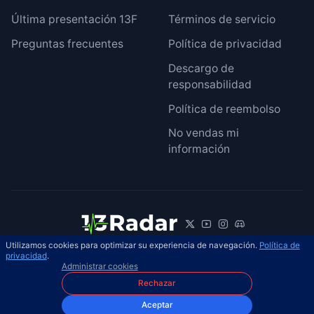
Última presentación 13F
Términos de servicio
Preguntas frecuentes
Política de privacidad
Descargo de
responsabilidad
Política de reembolso
No vendas mi
información
Utilizamos cookies para optimizar su experiencia de navegación.
Política de
© 2026 13Radar. Reservados todos los
privacidad
.
ES
Administrar cookies
derechos.
Rechazar
Aceptar