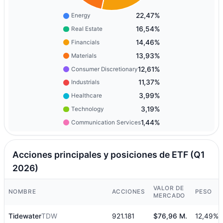
22,47%
Energy
16,54%
Real Estate
14,46%
Financials
13,93%
Materials
12,61%
Consumer Discretionary
11,37%
Industrials
3,99%
Healthcare
3,19%
Technology
1,44%
Communication Services
Acciones principales y posiciones de ETF (Q1
2026)
VALOR DE
NOMBRE
ACCIONES
PESO
MERCADO
Tidewater
TDW
921.181
$76,96 M.
12,49%