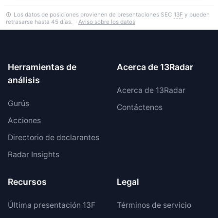
Los datos de posiciones provienen de presentaciones SEC
13F
y pueden
retrasarse hasta 45 días. ·
Aviso sobre los datos
Herramientas de
Acerca de 13Radar
análisis
Acerca de 13Radar
Gurús
Contáctenos
Acciones
Directorio de declarantes
Radar Insights
Recursos
Legal
Última presentación 13F
Términos de servicio