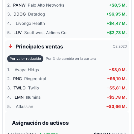
2.
PANW
Palo Alto Networks
+$8,5 M.
3.
DDOG
Datadog
+$6,95 M.
4.
Livongo Health
+$4,47 M.
5.
LUV
Southwest Airlines Co
+$2,73 M.
Principales ventas
Q2 2020
Por valor reducido
Por % de cambio en la cartera
1.
Avaya Hldgs
−$8,9 M.
2.
RNG
Ringcentral
−$6,19 M.
3.
TWLO
Twilio
−$5,81 M.
4.
ILMN
Illumina
−$3,78 M.
5.
Atlassian
−$3,66 M.
Asignación de activos