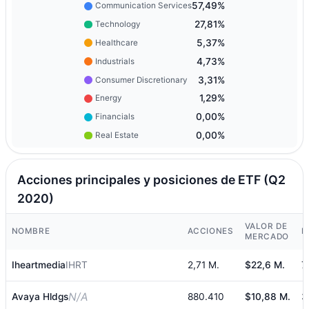
57,49%
Communication Services
27,81%
Technology
5,37%
Healthcare
4,73%
Industrials
3,31%
Consumer Discretionary
1,29%
Energy
0,00%
Financials
0,00%
Real Estate
Acciones principales y posiciones de ETF (Q2
2020)
VALOR DE
NOMBRE
ACCIONES
P
MERCADO
Iheartmedia
IHRT
2,71 M.
$22,6 M.
7
N/A
Avaya Hldgs
880.410
$10,88 M.
3