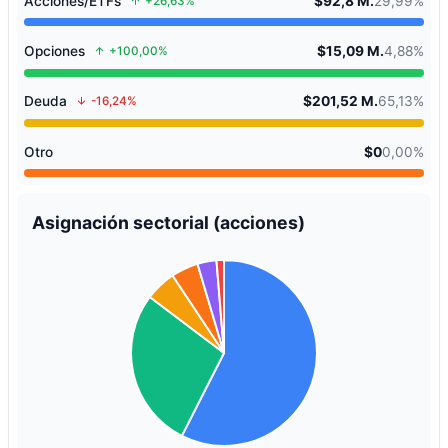
Acciones/ETFs
$92,8 M.
29,99%
+26,63%
Opciones
$15,09 M.
4,88%
+100,00%
Deuda
$201,52 M.
65,13%
-16,24%
Otro
$0
0,00%
Asignación sectorial (acciones)