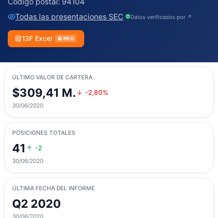
Código postal:
94104
Todas las presentaciones SEC
·
Datos verificados por ↗
13F Excel
PRO
ÚLTIMO VALOR DE CARTERA
$309,41 M.
-2,80%
30/06/2020
POSICIONES TOTALES
41
-2
30/06/2020
ÚLTIMA FECHA DEL INFORME
Q2 2020
30/06/2020