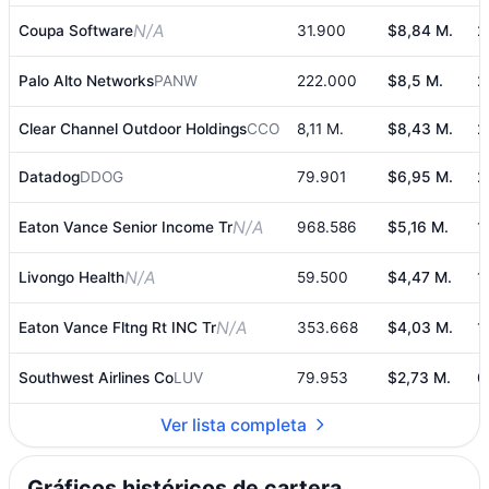
N/A
Coupa Software
31.900
$8,84 M.
2
Palo Alto Networks
PANW
222.000
$8,5 M.
2
Clear Channel Outdoor Holdings
CCO
8,11 M.
$8,43 M.
2
Datadog
DDOG
79.901
$6,95 M.
2
N/A
Eaton Vance Senior Income Tr
968.586
$5,16 M.
1
N/A
Livongo Health
59.500
$4,47 M.
1
N/A
Eaton Vance Fltng Rt INC Tr
353.668
$4,03 M.
1
Southwest Airlines Co
LUV
79.953
$2,73 M.
0
Ver lista completa
Gráficos históricos de cartera