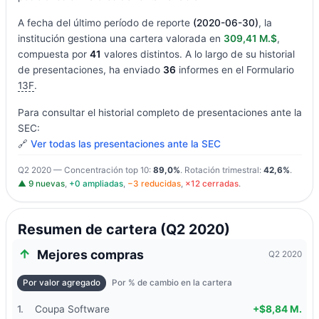
A fecha del último período de reporte
(2020-06-30)
, la
institución gestiona una cartera valorada en
309,41 M.$
,
compuesta por
41
valores distintos. A lo largo de su historial
de presentaciones, ha enviado
36
informes en el Formulario
13F
.
Para consultar el historial completo de presentaciones ante la
SEC:
🔗
Ver todas las presentaciones ante la SEC
Q2 2020 — Concentración top 10:
89,0%
. Rotación trimestral:
42,6%
.
▲ 9 nuevas
,
+0 ampliadas
,
−3 reducidas
,
×12 cerradas
.
Resumen de cartera (Q2 2020)
Mejores compras
Q2 2020
Por valor agregado
Por % de cambio en la cartera
1.
Coupa Software
+$8,84 M.