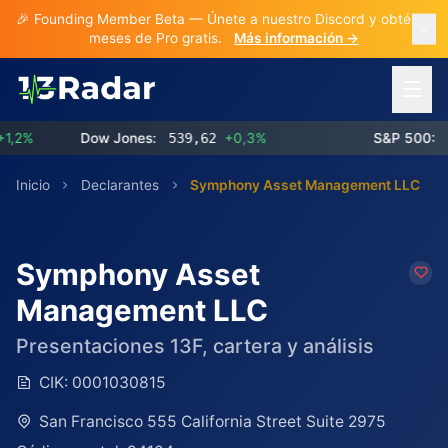
🎉 Founding Member Beta — Únete a nuestro Discord y obtén 3
meses de Pro gratis.
Más información →
Abrir 
2%
Dow Jones:
539,62
+0,3%
S&P 500:
77
Inicio
Declarantes
Symphony Asset Management LLC
Symphony Asset
Management LLC
Presentaciones 13F, cartera y análisis
CIK:
0001030815
San Francisco 555 California Street Suite 2975