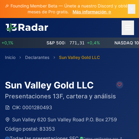
🎉 Founding Member Beta — Únete a nuestro Discord y obtén 3
meses de Pro gratis.
Más información →
Abrir 
,1%
S&P 500:
771,31
+0,4%
NASDAQ 100:
Inicio
Declarantes
Sun Valley Gold LLC
Sun Valley Gold LLC
Presentaciones 13F, cartera y análisis
CIK:
0001280493
Sun Valley 620 Sun Valley Road P.O. Box 2759
Código postal:
83353
Todas las presentaciones SEC
·
Datos verificados por ↗