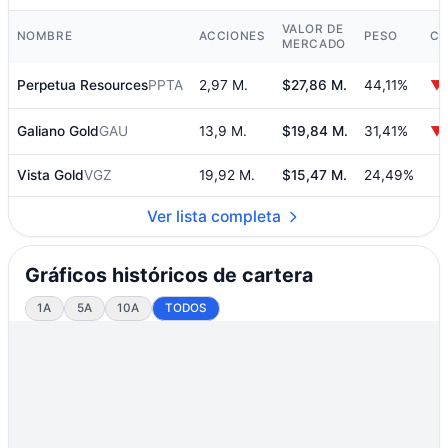
VALOR DE
NOMBRE
ACCIONES
PESO
CA
MERCADO
Perpetua Resources
PPTA
2,97 M.
$27,86 M.
44,11%
▼ 
Galiano Gold
GAU
13,9 M.
$19,84 M.
31,41%
▼ 
Vista Gold
VGZ
19,92 M.
$15,47 M.
24,49%
Ver lista completa
Gráficos históricos de cartera
1A
5A
10A
TODOS