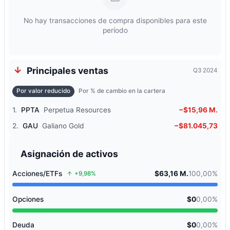
No hay transacciones de compra disponibles para este
período
Principales ventas
Q3 2024
Por valor reducido
Por % de cambio en la cartera
1.
PPTA
Perpetua Resources
−$15,96 M.
2.
GAU
Galiano Gold
−$81.045,73
Asignación de activos
Acciones/ETFs
$63,16 M.
100,00%
+9,98%
Opciones
$0
0,00%
Deuda
$0
0,00%