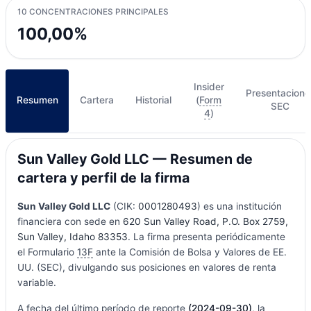
10 CONCENTRACIONES PRINCIPALES
100,00%
Insider
Presentacione
Resumen
Cartera
Historial
(
Form
SEC
4
)
Sun Valley Gold LLC — Resumen de
cartera y perfil de la firma
Sun Valley Gold LLC
(CIK:
0001280493
) es una institución
financiera con sede en
620 Sun Valley Road, P.O. Box 2759,
Sun Valley, Idaho 83353
. La firma presenta periódicamente
el Formulario
13F
ante la Comisión de Bolsa y Valores de EE.
UU. (SEC), divulgando sus posiciones en valores de renta
variable.
A fecha del último período de reporte
(2024-09-30)
, la