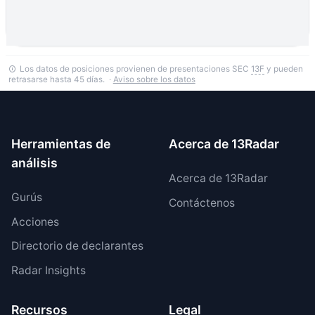
Los datos de posiciones provienen de presentaciones SEC
13F
y pueden
retrasarse hasta 45 días. ·
Aviso sobre los datos
Herramientas de
Acerca de 13Radar
análisis
Acerca de 13Radar
Gurús
Contáctenos
Acciones
Directorio de declarantes
Radar Insights
Recursos
Legal