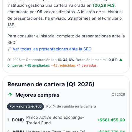
institución gestiona una cartera valorada en
100,29 M.$
,
compuesta por
99
valores distintos. A lo largo de su historial
de presentaciones, ha enviado
53
informes en el Formulario
13F
.
Para consultar el historial completo de presentaciones ante la
SEC:
🔗
Ver todas las presentaciones ante la SEC
Q1 2026 — Concentración top 10:
34,6%
. Rotación trimestral:
0,8%
.
▲
0 nuevas
,
+48 ampliadas
,
−42 reducidas
,
×1 cerradas
.
Resumen de cartera (Q1 2026)
Mejores compras
Q1 2026
Por valor agregado
Por % de cambio en la cartera
Pimco Active Bond Exchange-
1.
BOND
+$581.455,69
Traded Fund
2.
WINN
Harbor Long-Term Growers Etf
+$385.779,64