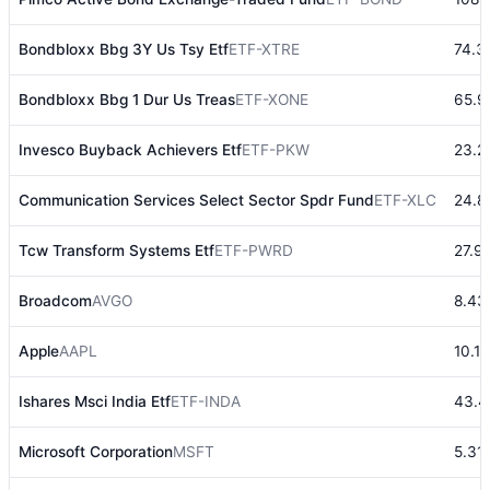
Bondbloxx Bbg 3Y Us Tsy Etf
ETF-XTRE
74.3
Bondbloxx Bbg 1 Dur Us Treas
ETF-XONE
65.9
Invesco Buyback Achievers Etf
ETF-PKW
23.2
Communication Services Select Sector Spdr Fund
ETF-XLC
24.8
Tcw Transform Systems Etf
ETF-PWRD
27.9
Broadcom
AVGO
8.43
Apple
AAPL
10.1
Ishares Msci India Etf
ETF-INDA
43.4
Microsoft Corporation
MSFT
5.31