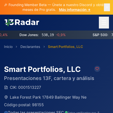
🎉 Founding Member Beta — Únete a nuestro Discord y obtén 3
meses de Pro gratis.
Más información →
Abrir 
%
Dow Jones:
538,19
-0,9%
S&P 500:
768,
Inicio
Declarantes
Smart Portfolios, LLC
Smart Portfolios, LLC
Presentaciones 13F, cartera y análisis
CIK:
0001513227
Lake Forest Park 17849 Ballinger Way Ne
Código postal:
98155
Todas las presentaciones SEC
·
Datos verificados por ↗