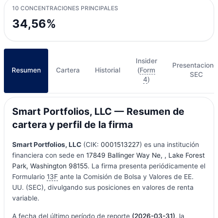
10 CONCENTRACIONES PRINCIPALES
34,56%
Insider
Presentacione
Resumen
Cartera
Historial
(
Form
SEC
4
)
Smart Portfolios, LLC — Resumen de
cartera y perfil de la firma
Smart Portfolios, LLC
(CIK:
0001513227
) es una institución
financiera con sede en
17849 Ballinger Way Ne, , Lake Forest
Park, Washington 98155
. La firma presenta periódicamente el
Formulario
13F
ante la Comisión de Bolsa y Valores de EE.
UU. (SEC), divulgando sus posiciones en valores de renta
variable.
A fecha del último período de reporte
(2026-03-31)
, la