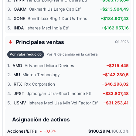
3.
OAKM
Oakmark Us Large Cap Etf
+$213.904,49
4.
XONE
Bondbloxx Bbg 1 Dur Us Treas
+$184.907,43
5.
INDA
Ishares Msci India Etf
+$162.957,16
Principales ventas
Q1 2026
Por valor reducido
Por % de cambio en la cartera
1.
AMD
Advanced Micro Devices
−$215.445
2.
MU
Micron Technology
−$142.230,5
3.
RTX
Rtx Corporation
−$46.296,02
4.
JPST
Jpmorgan Ultra-Short Income Etf
−$33.807,48
5.
USMV
Ishares Msci Usa Min Vol Factor Etf
−$31.253,41
Asignación de activos
Acciones/ETFs
$100,29 M.
100,00%
-0,13%