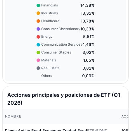
14,38%
Financials
13,32%
Industrials
10,78%
Healthcare
10,33%
Consumer Discretionary
5,51%
Energy
4,46%
Communication Services
3,02%
Consumer Staples
1,65%
Materials
0,82%
Real Estate
0,03%
Others
Acciones principales y posiciones de ETF (Q1
2026)
NOMBRE
ACC
Pimco Active Bond Exchange-Traded Fund
ETF-BOND
108.