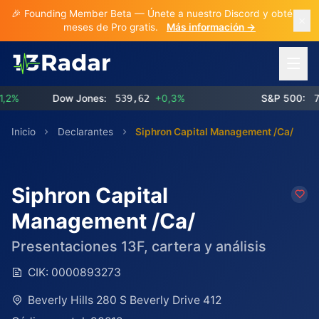
🎉 Founding Member Beta — Únete a nuestro Discord y obtén 3
meses de Pro gratis.
Más información →
Abrir 
Dow Jones:
539,62
+0,3%
S&P 500:
773,
Inicio
Declarantes
Siphron Capital Management /Ca/
Siphron Capital
Management /Ca/
Presentaciones 13F, cartera y análisis
CIK:
0000893273
Beverly Hills 280 S Beverly Drive 412