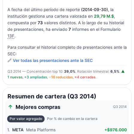
A fecha del último período de reporte
(2014-09-30)
, la
institución gestiona una cartera valorada en
29,79 M.$
,
compuesta por
73
valores distintos. A lo largo de su historial
de presentaciones, ha enviado
7
informes en el Formulario
13F
.
Para consultar el historial completo de presentaciones ante la
SEC:
🔗
Ver todas las presentaciones ante la SEC
Q3 2014 — Concentración top 10:
39,0%
. Rotación trimestral:
6,5%
.
▲
1 nuevas
,
+3 ampliadas
,
−16 reducidas
,
×4 cerradas
.
Resumen de cartera (Q3 2014)
Mejores compras
Q3 2014
Por valor agregado
Por % de cambio en la cartera
1.
META
Meta Platforms
+$976.000