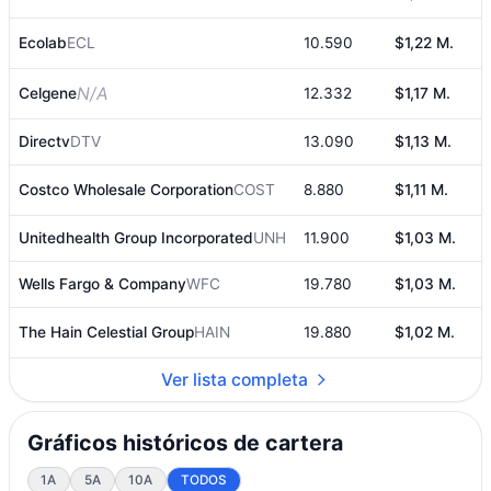
Ecolab
ECL
10.590
$1,22 M.
4
N/A
Celgene
12.332
$1,17 M.
3
Directv
DTV
13.090
$1,13 M.
3
Costco Wholesale Corporation
COST
8.880
$1,11 M.
3
Unitedhealth Group Incorporated
UNH
11.900
$1,03 M.
Wells Fargo & Company
WFC
19.780
$1,03 M.
The Hain Celestial Group
HAIN
19.880
$1,02 M.
3
Ver lista completa
Gráficos históricos de cartera
1A
5A
10A
TODOS