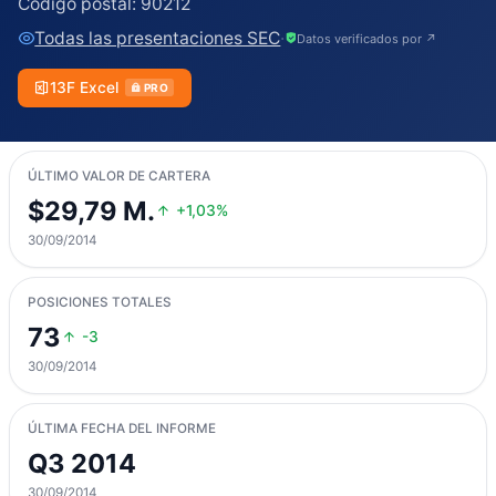
Código postal:
90212
Todas las presentaciones SEC
·
Datos verificados por ↗
13F Excel
PRO
ÚLTIMO VALOR DE CARTERA
$29,79 M.
+1,03%
30/09/2014
POSICIONES TOTALES
73
-3
30/09/2014
ÚLTIMA FECHA DEL INFORME
Q3 2014
30/09/2014