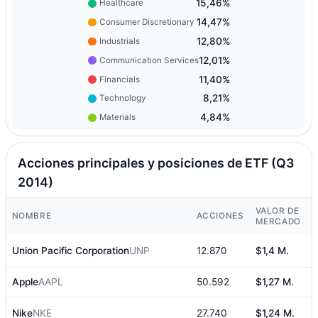
15,46%
Healthcare
14,47%
Consumer Discretionary
12,80%
Industrials
12,01%
Communication Services
11,40%
Financials
8,21%
Technology
4,84%
Materials
Acciones principales y posiciones de ETF (Q3
2014)
VALOR DE
NOMBRE
ACCIONES
MERCADO
Union Pacific Corporation
UNP
12.870
$1,4 M.
4
Apple
AAPL
50.592
$1,27 M.
4
Nike
NKE
27.740
$1,24 M.
4