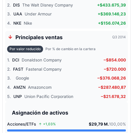
2.
DIS
The Walt Disney Company
+$433.675,39
3.
UAA
Under Armour
+$369.146,23
4.
NKE
Nike
+$156.074,26
Principales ventas
Q3 2014
Por valor reducido
Por % de cambio en la cartera
1.
DCI
Donaldson Company
−$854.000
2.
FAST
Fastenal Company
−$720.000
3.
Google
−$376.068,26
4.
AMZN
Amazoncom
−$287.480,87
5.
UNP
Union Pacific Corporation
−$21.678,32
Asignación de activos
Acciones/ETFs
$29,79 M.
100,00%
+1,03%