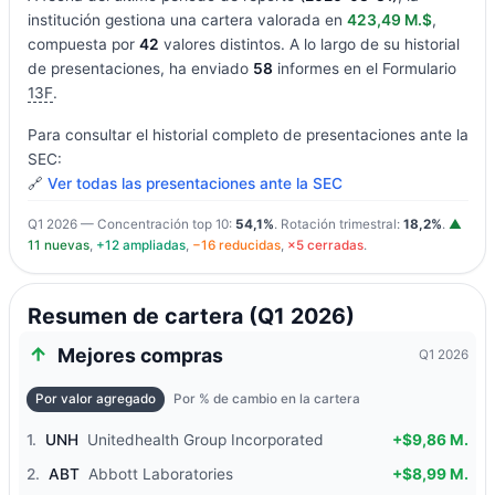
institución gestiona una cartera valorada en
423,49 M.$
,
compuesta por
42
valores distintos. A lo largo de su historial
de presentaciones, ha enviado
58
informes en el Formulario
13F
.
Para consultar el historial completo de presentaciones ante la
SEC:
🔗
Ver todas las presentaciones ante la SEC
Q1 2026 — Concentración top 10:
54,1%
. Rotación trimestral:
18,2%
.
▲
11 nuevas
,
+12 ampliadas
,
−16 reducidas
,
×5 cerradas
.
Resumen de cartera (Q1 2026)
Mejores compras
Q1 2026
Por valor agregado
Por % de cambio en la cartera
1.
UNH
Unitedhealth Group Incorporated
+$9,86 M.
2.
ABT
Abbott Laboratories
+$8,99 M.