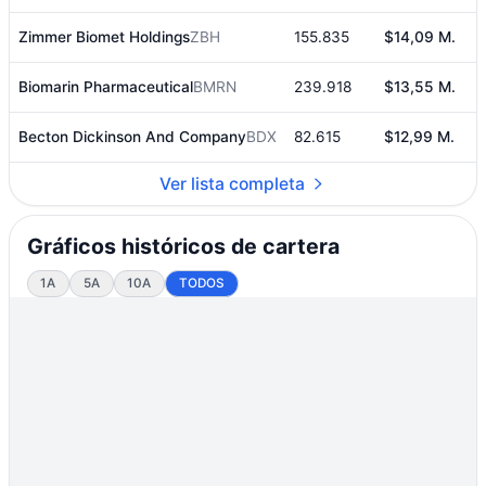
Zimmer Biomet Holdings
ZBH
155.835
$14,09 M.
3
Biomarin Pharmaceutical
BMRN
239.918
$13,55 M.
3
Becton Dickinson And Company
BDX
82.615
$12,99 M.
3
Ver lista completa
Gráficos históricos de cartera
1A
5A
10A
TODOS