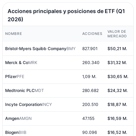
Acciones principales y posiciones de ETF (Q1
2026)
VALOR DE
NOMBRE
ACCIONES
P
MERCADO
Bristol-Myers Squibb Company
BMY
827.901
$50,21 M.
1
Merck & Co
MRK
260.340
$31,32 M.
7
Pfizer
PFE
1,09 M.
$30,65 M.
7
Medtronic PLC
MDT
280.682
$24,32 M.
5
Incyte Corporation
INCY
200.510
$18,87 M.
4
Amgen
AMGN
47.155
$16,59 M.
3
Biogen
BIIB
90.096
$16,52 M.
3