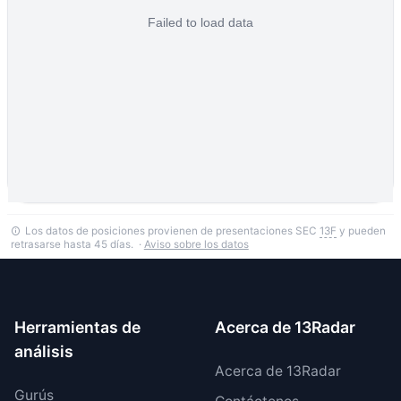
Los datos de posiciones provienen de presentaciones SEC
13F
y pueden
retrasarse hasta 45 días. ·
Aviso sobre los datos
Herramientas de
Acerca de 13Radar
análisis
Acerca de 13Radar
Gurús