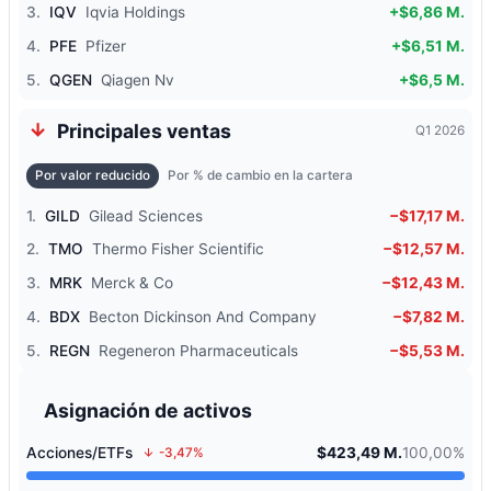
3.
IQV
Iqvia Holdings
+$6,86 M.
4.
PFE
Pfizer
+$6,51 M.
5.
QGEN
Qiagen Nv
+$6,5 M.
Principales ventas
Q1 2026
Por valor reducido
Por % de cambio en la cartera
1.
GILD
Gilead Sciences
−$17,17 M.
2.
TMO
Thermo Fisher Scientific
−$12,57 M.
3.
MRK
Merck & Co
−$12,43 M.
4.
BDX
Becton Dickinson And Company
−$7,82 M.
5.
REGN
Regeneron Pharmaceuticals
−$5,53 M.
Asignación de activos
Acciones/ETFs
$423,49 M.
100,00%
-3,47%