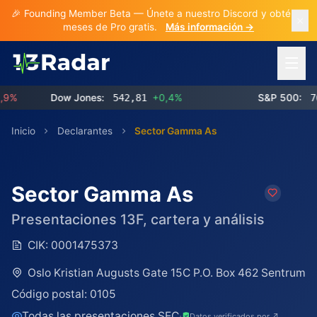
🎉 Founding Member Beta — Únete a nuestro Discord y obtén 3
meses de Pro gratis.
Más información →
Abrir 
Dow Jones:
542,81
+0,4%
S&P 500:
769,
Inicio
Declarantes
Sector Gamma As
Sector Gamma As
Presentaciones 13F, cartera y análisis
CIK:
0001475373
Oslo Kristian Augusts Gate 15C P.O. Box 462 Sentrum
Código postal:
0105
Todas las presentaciones SEC
·
Datos verificados por ↗