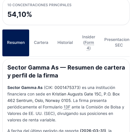
10 CONCENTRACIONES PRINCIPALES
54,10%
Insider
Presentacione
Resumen
Cartera
Historial
(
Form
SEC
4
)
Sector Gamma As — Resumen de cartera
y perfil de la firma
Sector Gamma As
(CIK:
0001475373
) es una institución
financiera con sede en
Kristian Augusts Gate 15C, P.O. Box
462 Sentrum, Oslo, Norway 0105
. La firma presenta
periódicamente el Formulario
13F
ante la Comisión de Bolsa y
Valores de EE. UU. (SEC), divulgando sus posiciones en
valores de renta variable.
A fecha del último período de reporte
(2026-03-31)
, la