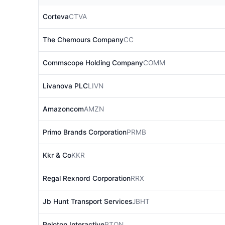
Corteva
CTVA
The Chemours Company
CC
Commscope Holding Company
COMM
Livanova PLC
LIVN
Amazoncom
AMZN
Primo Brands Corporation
PRMB
Kkr & Co
KKR
Regal Rexnord Corporation
RRX
Jb Hunt Transport Services
JBHT
Peloton Interactive
PTON