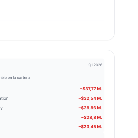
Q1 2026
bio en la cartera
−$37,77 M.
ation
−$32,54 M.
ny
−$28,86 M.
−$28,8 M.
−$23,45 M.