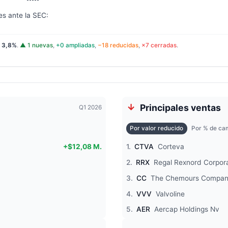
es ante la SEC:
:
3,8%
.
▲ 1 nuevas
,
+0 ampliadas
,
−18 reducidas
,
×7 cerradas
.
Principales ventas
Q1 2026
Por valor reducido
Por % de cam
+$12,08 M.
1.
CTVA
Corteva
2.
RRX
Regal Rexnord Corpor
3.
CC
The Chemours Compa
4.
VVV
Valvoline
5.
AER
Aercap Holdings Nv