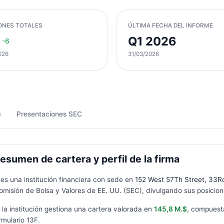
ONES TOTALES
ÚLTIMA FECHA DEL INFORME
Q1 2026
-6
026
31/03/2026
)
Presentaciones SEC
umen de cartera y perfil de la firma
 es una institución financiera con sede en
152 West 57Th Street, 33R
omisión de Bolsa y Valores de EE. UU. (SEC), divulgando sus posicione
, la institución gestiona una cartera valorada en
145,8 M.$
, compuest
rmulario
13F
.