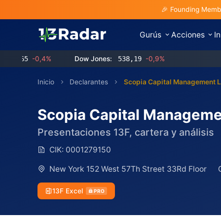
🎉 Founding Membe
Gurús
Acciones
I
5
-0,4%
Dow Jones:
538,19
-0,9%
Inicio
Declarantes
Scopia Capital Management 
Scopia Capital Manageme
Presentaciones 13F, cartera y análisis
CIK:
0001279150
New York 152 West 57Th Street 33Rd Floor
13F Excel
PRO