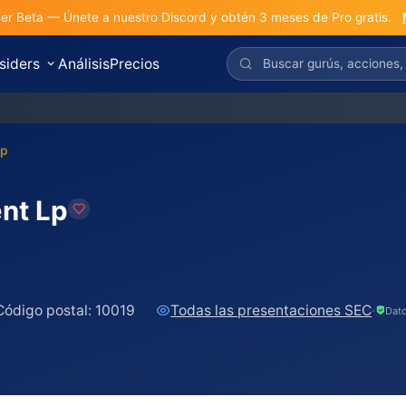
r Beta — Únete a nuestro Discord y obtén 3 meses de Pro gratis.
nsiders
Análisis
Precios
Lp
nt Lp
Código postal:
10019
Todas las presentaciones SEC
·
Dato