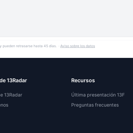
y pueden retrasarse hasta 45 días. ·
Aviso sobre los datos
de 13Radar
Recursos
de 13Radar
Última presentación 13F
enos
Preguntas frecuentes