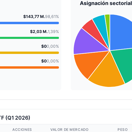
Asignación sectorial
$143,77 M.
98,61%
$2,03 M.
1,39%
$0
0,00%
$0
0,00%
TF (Q1 2026)
ACCIONES
VALOR DE MERCADO
PESO