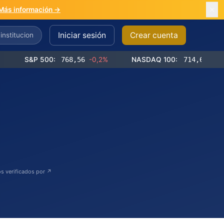
Más información →
Iniciar sesión
Crear cuenta
S&P 500:
768,56
-0,2%
NASDAQ 100:
714,65
-0,4%
s verificados por ↗