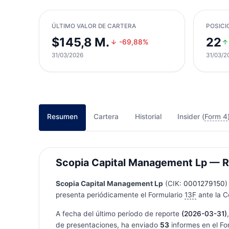
ÚLTIMO VALOR DE CARTERA
POSICI
$145,8 M.
22
-69,88%
31/03/2026
31/03/2
Resumen
Cartera
Historial
Insider (
Form 4
Scopia Capital Management Lp — Res
Scopia Capital Management Lp
(CIK:
0001279150
)
presenta periódicamente el Formulario
13F
ante la C
A fecha del último período de reporte
(2026-03-31)
de presentaciones, ha enviado
53
informes en el Fo