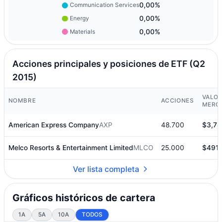
0,00%
Communication Services
0,00%
Energy
0,00%
Materials
Acciones principales y posiciones de ETF (Q2
2015)
VALOR
NOMBRE
ACCIONES
MERC
American Express Company
AXP
48.700
$3,78
Melco Resorts & Entertainment Limited
MLCO
25.000
$491.
Ver lista completa
Gráficos históricos de cartera
1A
5A
10A
TODOS