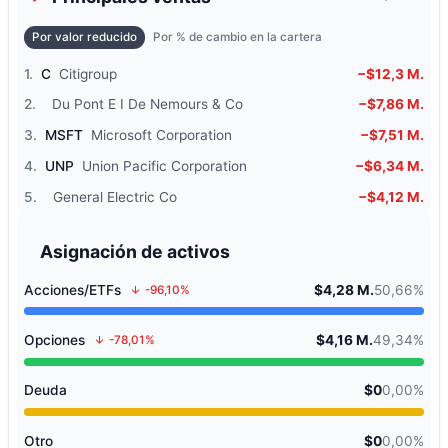
Por valor reducido
Por % de cambio en la cartera
1.
C
Citigroup
−$12,3 M.
2.
Du Pont E I De Nemours & Co
−$7,86 M.
3.
MSFT
Microsoft Corporation
−$7,51 M.
4.
UNP
Union Pacific Corporation
−$6,34 M.
5.
General Electric Co
−$4,12 M.
Asignación de activos
Acciones/ETFs
$4,28 M.
50,66%
-96,10%
Opciones
$4,16 M.
49,34%
-78,01%
Deuda
$0
0,00%
Otro
$0
0,00%