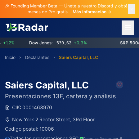
🎉 Founding Member Beta — Únete a nuestro Discord y obtén 3
meses de Pro gratis.
Más información →
Abrir 
,2%
Dow Jones:
539,62
+0,3%
S&P 500:
7
Inicio
Declarantes
Saiers Capital, LLC
Saiers Capital, LLC
Presentaciones 13F, cartera y análisis
CIK:
0001463970
New York 2 Rector Street, 3Rd Floor
Código postal:
10006
Todas las presentaciones SEC
·
Datos verificados por ↗