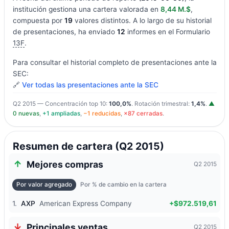
institución gestiona una cartera valorada en
8,44 M.$
,
compuesta por
19
valores distintos. A lo largo de su historial
de presentaciones, ha enviado
12
informes en el Formulario
13F
.
Para consultar el historial completo de presentaciones ante la
SEC:
🔗
Ver todas las presentaciones ante la SEC
Q2 2015 — Concentración top 10:
100,0%
. Rotación trimestral:
1,4%
.
▲
0 nuevas
,
+1 ampliadas
,
−1 reducidas
,
×87 cerradas
.
Resumen de cartera (Q2 2015)
Mejores compras
Q2 2015
Por valor agregado
Por % de cambio en la cartera
1.
AXP
American Express Company
+$972.519,61
Principales ventas
Q2 2015